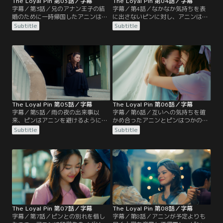
The Loyal Pin 第03話／字幕
The Loyal Pin 第04話／字幕
字幕／第3話／兄のアナン王子の結
字幕／第4話／なかなか気持ちを表
婚のために一時帰国したアニンは、
に出さないピンに対し、アニンは嫉
ピンと再会する。外国で離れて暮ら
妬をさせようと画策する。一方で、
Subtitle
Subtitle
すことで自分の気持ちを自覚したア
何度もピンを訪ねてくる兄の友人の
ニンは、ピンに対して、友情以上の
グアギアットに対抗心を燃やし、王
熱い思いを寄せていることを伝え
子たちを巻き込んでテニスでの対戦
る。アニンはピンの気持ちを確かめ
を持ちかける。美しい従姉ウアンフ
ようと毎日料理を作ってくれるよう
ァーやアニンのイギリスでの友人プ
に依頼するが、ピンの態度はぎこち
ラノットの登場で、実はピンの心中
なく、アニンを避けようとする。
も穏やかではなかった。
The Loyal Pin 第05話／字幕
The Loyal Pin 第06話／字幕
字幕／第5話／雨の夜の出来事以
字幕／第6話／互いへの気持ちを確
来、ピンはアニンを避けるようにな
かめ合ったアニンとピンはつかの間
る。作った食事だけが運ばれ、ピン
の幸せな時間を過ごしていた。ピン
Subtitle
Subtitle
が姿を現さないことを気に病んだア
を口説きに訪ねてくるグアギットを
ニンは、食事が喉を通らなくなり、
撃退して喜ぶ二人だったが、いずれ
体調を崩してしまう。留守にしてい
は男性と結婚することを望まれてい
た侍女のプリックが帰宅すると、家
る現実が重くのしかかる。イギリス
で倒れているアニンを見つける。そ
の大学へ戻る時期が早まり、ピンの
のことを知ったピンは、一人アニン
誕生日まで家にいられないことを知
の部屋を訪ねる。
ったアニンは、ある計画を立てる。
The Loyal Pin 第07話／字幕
The Loyal Pin 第08話／字幕
字幕／第7話／ピンとの別れを惜し
字幕／第8話／アニンが予定よりも