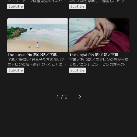
みつつ、アニンは留学先のイギリス
早く大学を卒業して帰国し、ピンを
に戻る。兄のアナン王子の力を借り
驚かせる。再会を喜ぶアニンとピン
Subtitle
Subtitle
て接近してくる男性たちを追い払っ
は二人きりの時間を過ごし、二度と
たアニンだが、旧家の令嬢オンから
互いのそばを離れないことを約束す
も積極的なアプローチを受けてい
るが、周囲からはそれぞれ結婚相手
た。一方、大学卒業が近づいたピン
を見つけるようにと期待される。そ
にグアギットが結婚を申し込むが、
んな中、アニンの帰国を祝ってパー
ピンはそれをはねつけ、ひたすらア
ティが開かれることになり…
ニンの帰りを待ち続ける。
The Loyal Pin 第09話／字幕
The Loyal Pin 第10話／字幕
字幕／第9話／兄王子たちの誘いで
字幕／第10話／ホアヒンの旅から戻
ホアヒンの海へ遊びに行くことにな
ったアニンとピン。ピンの左手の薬
ったアニンとピン。だがそれはアニ
指に光るダイヤの指輪を見とがめた
Subtitle
Subtitle
ンに好意を寄せるウアンとオン、そ
グアギットは、パットミカー王女
してピンに求婚しているグアギット
（パット）にピンには既に心に決め
も一緒の旅行だった。アニンが海で
た人がいるのかと訊ねる。アニンか
溺れそうになったオンを助け、人工
らもらった指輪だと言うピンに、パ
呼吸をしているのを見たピンは動揺
ットは動揺してすぐに外すようにと
1
する。また、アノン王子の後押しを
告げる。かつて王妃につかえていた
受けたグアギットは、強引にピンに
パットには、あるつらい思い出があ
迫る。
った…