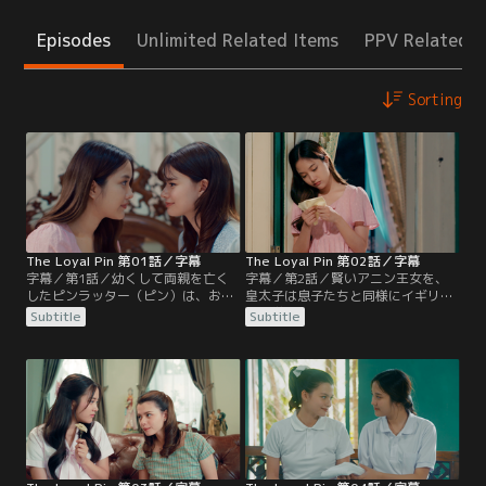
Episodes
Unlimited Related Items
PPV Related I
Sorting
The Loyal Pin 第01話／字幕
The Loyal Pin 第02話／字幕
字幕／第1話／幼くして両親を亡く
字幕／第2話／賢いアニン王女を、
したピンラッター（ピン）は、おば
皇太子は息子たちと同様にイギリス
のパットミカー王女のもとで暮らす
に留学させることに決める。出発の
Subtitle
Subtitle
ことになる。おとなしいピンが、皇
準備が始まり、ピンは悲しみのあま
太子一家の住む宮殿で出会ったのは
りひたすらフルーツカービングに打
明るくお転婆なアニン王女。二人は
ち込む。心配したアニンは、自分が
姉妹のように仲良く一緒に育つ。15
不在の間ピンを見守ってほしいと、
歳になったアニンは、ある日ピンを
侍女のプリックに思いを託す。アニ
誘ってこっそり市場の祭りに出かけ
ンが留学し、やがてピンも大学生活
る。しかし、宮殿を抜け出したこと
を送るようになるが、美しいピンを
がピンのおばにバレてしまい…
口説く男性たちが現れる。