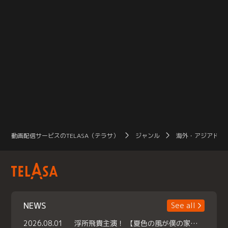
動画配信サービスのTELASA（テラサ）
ジャンル
海外・アジアドラ
NEWS
See all
2026.08.01
浮所飛貴主演！ 【夏色の風が僕の家にやってきた】 本日よりテラサで独占配信スタート！