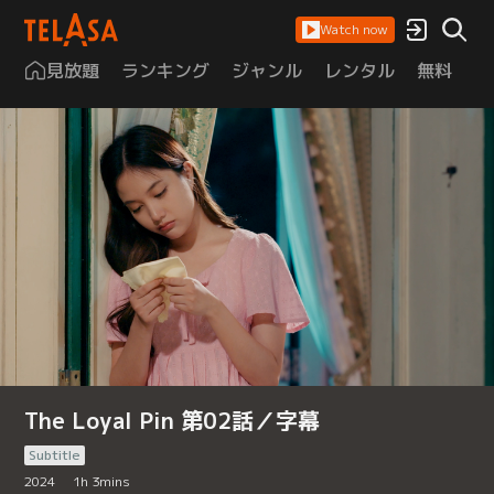
Watch now
見放題
ランキング
ジャンル
レンタル
無料
は
The Loyal Pin 第02話／字幕
Subtitle
2024
1
h
3
mins