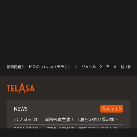
動画配信サービスのTELASA（テラサ）
ジャンル
アニメ一覧（見放
NEWS
See all
2026.08.01
浮所飛貴主演！ 【夏色の風が僕の家にやってきた】 本日よりテラサで独占配信スタート！
2026.07.18
『夏色の雲が恋と嵐をまきおこす』スペシャルメイキング 【Part1】2026年７月18日（土）23時30分～配信スタート！話題のシーンの裏側を大公開！豪華キャスト大集合！ 『武宮家 真夏の家族会議』開催！