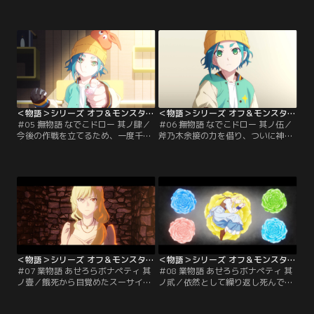
扇とともに、千石撫子は目撃場所の
子は、おと撫子を確保すべく阿良々
公立七百一中学校に到着。不安を抱
木家へ向かっていた。しかし玄関の
えながらも、校内へ足を踏み入れた
ノブの辺りには、人間の手首が通る
撫子。彼女が目撃したその光景は意
くらいの大穴が空いていて--。一
外なものだった。
方、別方向へ式神撫子を捜しに行っ
た余接は、北白蛇神社へ向かってい
た。
＜物語＞シリーズ オフ＆モンスターシーズン 第05話
＜物語＞シリーズ オフ＆モンスターシーズン 第06話
＃05 撫物語 なでこドロー 其ノ肆／
＃06 撫物語 なでこドロー 其ノ伍／
今後の作戦を立てるため、一度千石
斧乃木余接の力を借り、ついに神撫
家に戻った撫子と余接。残りの式神
子と相見えた千石撫子。不気味な笑
撫子を確保するために思案するも一
みを浮かべる神撫子の前にいたの
歩踏み出せない撫子に対し、余接は
は、『二人の今撫子』だった。その
当初の目的を思い出させる。事態を
後、物語を終わらせるために撫子が
収拾するために、目的を達成するた
向かったその先は、かつて阿良々木
めに、二人は決戦の地へと向かっ
暦がいたあの場所で--。
た。
＜物語＞シリーズ オフ＆モンスターシーズン 第07話
＜物語＞シリーズ オフ＆モンスターシーズン 第08話
＃07 業物語 あせろらボナペティ 其
＃08 業物語 あせろらボナペティ 其
ノ壹／餓死から目覚めたスーサイド
ノ貮／依然として繰り返し死んでい
マスターは、自身の眷属であるトロ
るスーサイドマスターは、食べる側
ピカレスクから、死んだ原因が『う
だけでなく食べられる側にも意識改