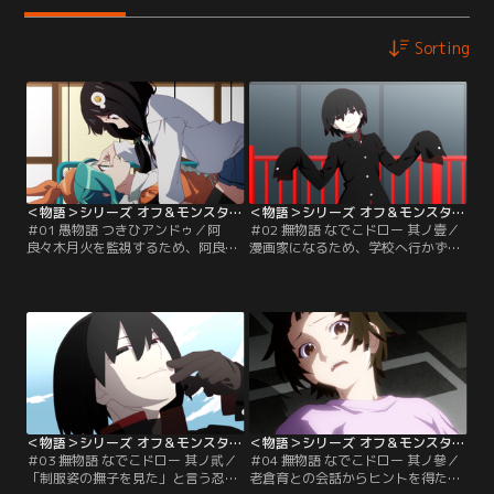
Sorting
＜物語＞シリーズ オフ＆モンスターシーズン 第01話
＜物語＞シリーズ オフ＆モンスターシーズン 第02話
＃01 愚物語 つきひアンドゥ／阿
＃02 撫物語 なでこドロー 其ノ壹／
良々木月火を監視するため、阿良々
漫画家になるため、学校へ行かず絵
木家に潜入している斧乃木余接。月
を描く毎日を送っている千石撫子
火が学校に行っている間、のびのび
は、ついに両親から「中学校を卒業
と過ごしている余接だったが、突然
したら働きに出なさい」と宣告され
帰ってきた月火に動いている姿を目
てしまう。卒業までの期限が迫るな
撃されてしまった。
か、斧乃木余接が漫画家になるため
の、ある方法を提案する。
＜物語＞シリーズ オフ＆モンスターシーズン 第03話
＜物語＞シリーズ オフ＆モンスターシーズン 第04話
＃03 撫物語 なでこドロー 其ノ貮／
＃04 撫物語 なでこドロー 其ノ參／
「制服姿の撫子を見た」と言う忍野
老倉育との会話からヒントを得た撫