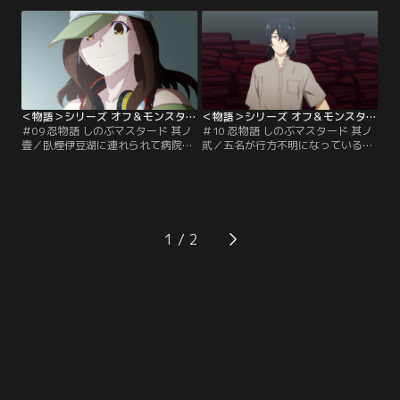
つくし姫』だと知らされる。彼女の
革が必要だと思いついた。アセロラ
童話を聞き興味をそそられたスーサ
姫が懸命に変わろうとする姿を微笑
イドマスターは、トロピカレスクの
ましく見ているスーサイドマスタ
忠告をよそに、『うつくし姫』を目
ー。しかしトロピカレスクは、そん
覚めの一食にする、と彼女を探しに
なあるじに対し思うところがあっ
出かけていく。
て……。
＜物語＞シリーズ オフ＆モンスターシーズン 第09話
＜物語＞シリーズ オフ＆モンスターシーズン 第10話
＃09 忍物語 しのぶマスタード 其ノ
＃10 忍物語 しのぶマスタード 其ノ
壹／臥煙伊豆湖に連れられて病院へ
貮／五名が行方不明になっている直
やって来た阿良々木暦。彼が目にし
江津高校女子バスケットボール部。
たのは、ベッドに横たえられていた
神原駿河と日傘星雨いわく、問題は
木乃伊だった。しかも木乃伊は二体
それだけではなかった。彼女たちの
いて、そのどちらも生きているとい
問題を引き受けた暦は、伊豆湖とと
う。事件の解決を目指す二人のもと
もに残りの行方不明者の捜索にあた
に、新たな木乃伊が発見されたとい
る。
1
う報告が上がってくる。