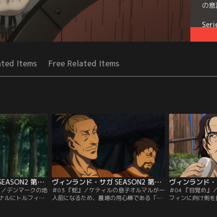
の意
Seri
ated Items
Free Related Items
ヴィンランド・サガ SEASON2 第02話
ヴィンランド・サガ SEASON2 第03話
』／デンマークの地
＃03 『蛇』／ケティルの息子オルマルが一
＃04 『目覚め
ナルにトルフィン
人前になるため、農場の用心棒である「客
フィンに向け剣を
墾するよう命じ
人」たちは通過儀礼としてオルマルに「殺
のリーダーである
の金額が自身の値
しの経験」を積ませようとする。ある朝、
める。エイナルは