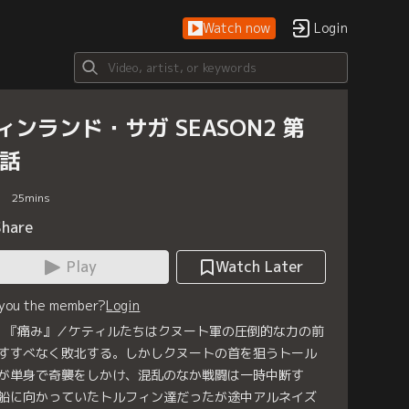
Watch now
Login
ィンランド・サガ SEASON2 第
0話
25
mins
Share
Play
Watch Later
 you the member?
Login
0 『痛み』／ケティルたちはクヌート軍の圧倒的な力の前
すすべなく敗北する。しかしクヌートの首を狙うトール
が単身で奇襲をしかけ、混乱のなか戦闘は一時中断す
船に向かっていたトルフィン達だったが途中アルネイズ