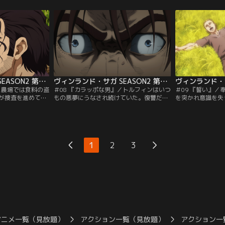
与えるという条件
悪夢にうなされて起きたトルフィンと農場
のこなしを見て、
がトルフィンの表
での生活に希望を見出し始めていたエイナ
であったことを知
あった。
ルの前に客人たちが現れる。
ヴィンランド・サガ SEASON2 第07話
ヴィンランド・サガ SEASON2 第08話
／農場では食料の盗
＃08 『カラッポな男』／トルフィンはいつ
＃09 『誓い』
が捜査を進めてい
もの悪夢にうなされ続けていた。復讐だけ
を突かれ意識を失
ィル家の長男トー
を考えて戦場を生きてきたトルフィンは、
なかに見た夢に現
ルギルは心穏やか
アシェラッドを失い生きる意味を見失って
敵アシェラッドで
勇猛なヴァイキン
いた。そんな自分に悩むトルフィンに対し
フィンを見て何を
士であった。盗難
エイナルやスヴェルケルは「人は変われ
捕まえられ、2人
る」と言葉をかける。
1
2
3
まる。
アニメ一覧（見放題）
アクション一覧（見放題）
アクション一