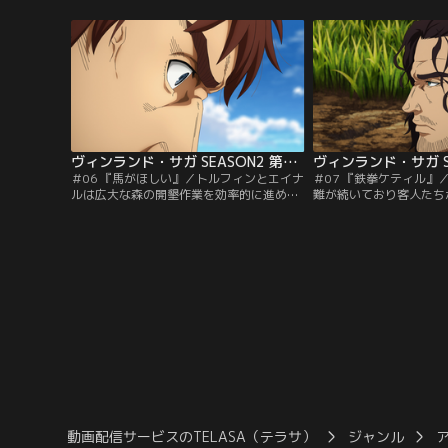
生は一変する。今再び、激動の時代で本当
段を上回れば「自由」を
の戦士の物語（サガ）が始まる……。
に驚き喜ぶエイナル。だ
情は変わらず暗いままで
ヴィンランド・サガ SEASON2 第06話
＃06 『馬がほしい』／トルフィンとエイナ
＃07 『鉄拳ケティル』
ルは広大な森の開墾作業を効率的に進める
難が続いており客人たち
ため馬の労働力を欲していた。しかし、奴
た。時を同じくしてケテ
隷の身分である2人に馬を貸してくれる者
ルギルが帰省する。トー
はおらず、途方に暮れていたところ、スヴ
な父ケティルとは違い、
ェルケルと名乗る風変わりな老人と出会
グ気質で、クヌートの従
う。
の犯人として幼い兄妹が
の処罰を決める会議が始
動画配信サービスのTELASA（テラサ）
ジャンル