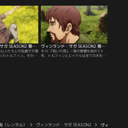
トルフィンがかつて戦士
服すべく、ただ一人修羅の道を歩んでい
る。
た。
ヴィンランド・サガ SEASON2 第09話
ヴィンランド・サガ SEASON2 第10話
／奉公人たちとの乱闘で不意
＃10 『呪いの首』／森の開墾を始めて3
ったトルフィン。そのさ
年、トルフィンとエイナルは全ての木を切
れたのは父トールズと仇
り倒した。そしてもうすぐ自由になれるこ
あった。彼らは今のトル
とを知り、自分たちの未来について語りあ
思い何を語るのか。
う。時を同じくしてイングランドの覇者と
なったクヌートがデンマークの王都イェリ
ングを訪れていた。
覧（レンタル）
ヴィンランド・サガ SEASON2
ヴィンランド・サ