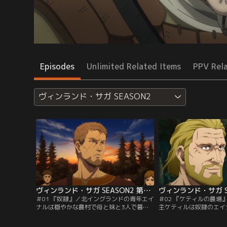
Episodes
Unlimited Related Items
PPV Rel
ヴィンランド・サガ SEASON2
ヴィンランド・サガ SEASON2 第01話
＃01 『奴隷』／北イングランドの青年エイ
＃02 『ケティルの農場
ナルは穏やかな農村で母と妹と3人で暮ら
主ケティルは奴隷のエイ
していた。しかし、ある日ヴァイキングの
と協力して広大な森を開
襲撃によって農村は壊滅し、エイナルの人
る。開墾した畑の収穫物