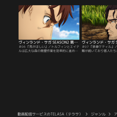
生は一変する。今再び、激動の時代で本当
段を上回れば「自由」を
の戦士の物語（サガ）が始まる……。
に驚き喜ぶエイナル。だ
情は変わらず暗いままで
ヴィンランド・サガ SEASON2 第06話
＃06 『馬がほしい』／トルフィンとエイナ
＃07 『鉄拳ケティル』
ルは広大な森の開墾作業を効率的に進める
難が続いており客人たち
ため馬の労働力を欲していた。しかし、奴
た。時を同じくしてケテ
隷の身分である2人に馬を貸してくれる者
ルギルが帰省する。トー
はおらず、途方に暮れていたところ、スヴ
な父ケティルとは違い、
ェルケルと名乗る風変わりな老人と出会
グ気質で、クヌートの従
う。
の犯人として幼い兄妹が
の処罰を決める会議が始
動画配信サービスのTELASA（テラサ）
ジャンル