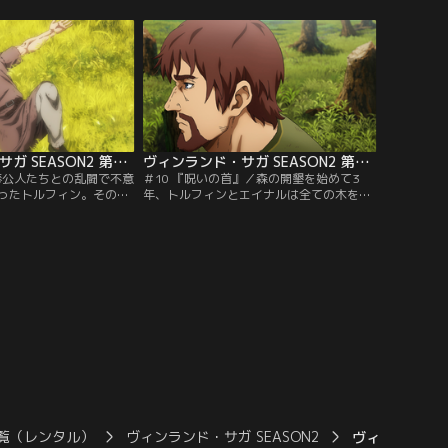
トルフィンがかつて戦士
服すべく、ただ一人修羅の道を歩んでい
る。
た。
ヴィンランド・サガ SEASON2 第09話
ヴィンランド・サガ SEASON2 第10話
／奉公人たちとの乱闘で不意
＃10 『呪いの首』／森の開墾を始めて3
ったトルフィン。そのさ
年、トルフィンとエイナルは全ての木を切
れたのは父トールズと仇
り倒した。そしてもうすぐ自由になれるこ
あった。彼らは今のトル
とを知り、自分たちの未来について語りあ
思い何を語るのか。
う。時を同じくしてイングランドの覇者と
なったクヌートがデンマークの王都イェリ
ングを訪れていた。
覧（レンタル）
ヴィンランド・サガ SEASON2
ヴィンランド・サ