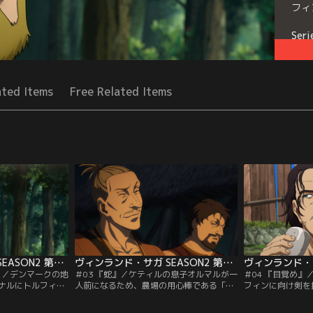
フィ
Seri
ated Items
Free Related Items
ヴィンランド・サガ SEASON2 第02話
ヴィンランド・サガ SEASON2 第03話
』／デンマークの地
＃03 『蛇』／ケティルの息子オルマルが一
＃04 『目覚め
ナルにトルフィン
人前になるため、農場の用心棒である「客
フィンに向け剣を
墾するよう命じ
人」たちは通過儀礼としてオルマルに「殺
のリーダーである
の金額が自身の値
しの経験」を積ませようとする。ある朝、
める。エイナルは