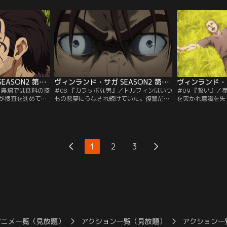
与えるという条件
悪夢にうなされて起きたトルフィンと農場
のこなしを見て、
がトルフィンの表
での生活に希望を見出し始めていたエイナ
であったことを知
あった。
ルの前に客人たちが現れる。
ヴィンランド・サガ SEASON2 第07話
ヴィンランド・サガ SEASON2 第08話
／農場では食料の盗
＃08 『カラッポな男』／トルフィンはいつ
＃09 『誓い』
が捜査を進めてい
もの悪夢にうなされ続けていた。復讐だけ
を突かれ意識を失
ィル家の長男トー
を考えて戦場を生きてきたトルフィンは、
なかに見た夢に現
ルギルは心穏やか
アシェラッドを失い生きる意味を見失って
敵アシェラッドで
勇猛なヴァイキン
いた。そんな自分に悩むトルフィンに対し
フィンを見て何を
士であった。盗難
エイナルやスヴェルケルは「人は変われ
捕まえられ、2人
る」と言葉をかける。
1
2
3
まる。
アニメ一覧（見放題）
アクション一覧（見放題）
アクション一