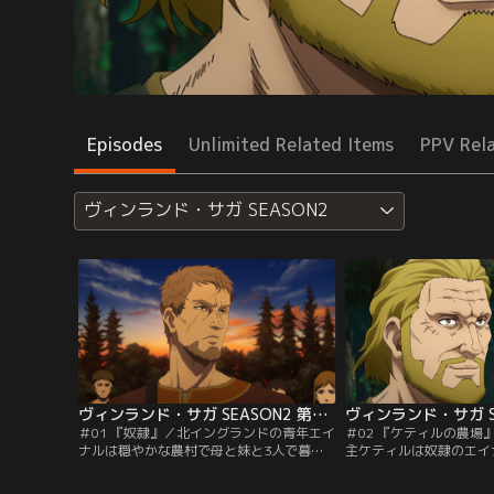
Episodes
Unlimited Related Items
PPV Rel
ヴィンランド・サガ SEASON2
ヴィンランド・サガ SEASON2 第01話
＃01 『奴隷』／北イングランドの青年エイ
＃02 『ケティルの農場
ナルは穏やかな農村で母と妹と3人で暮ら
主ケティルは奴隷のエイ
していた。しかし、ある日ヴァイキングの
と協力して広大な森を開
襲撃によって農村は壊滅し、エイナルの人
る。開墾した畑の収穫物