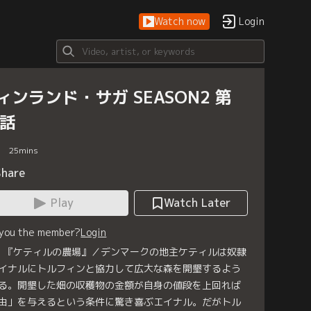
Watch now
Login
ィンランド・サガ SEASON2 第
2話
25
mins
Share
Play
Watch Later
 you the member?
Login
2 『ケティルの農場』／デンマークの地主ケティルは奴隷
イナルにトルフィンと協力して広大な森を開墾するよう
る。開墾した畑の収穫物の金額が自身の値段を上回れば
由」を与えるという条件に驚き喜ぶエイナル。だがトル