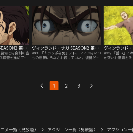
与えるという条件
悪夢にうなされて起きたトルフィンと農場
のこなしを見て、
がトルフィンの表
での生活に希望を見出し始めていたエイナ
であったことを知
あった。
ルの前に客人たちが現れる。
ヴィンランド・サガ SEASON2 第07話
ヴィンランド・サガ SEASON2 第08話
／農場では食料の盗
＃08 『カラッポな男』／トルフィンはいつ
＃09 『誓い』
が捜査を進めてい
もの悪夢にうなされ続けていた。復讐だけ
を突かれ意識を失
ィル家の長男トー
を考えて戦場を生きてきたトルフィンは、
なかに見た夢に現
ルギルは心穏やか
アシェラッドを失い生きる意味を見失って
敵アシェラッドで
勇猛なヴァイキン
いた。そんな自分に悩むトルフィンに対し
フィンを見て何を
士であった。盗難
エイナルやスヴェルケルは「人は変われ
捕まえられ、2人
る」と言葉をかける。
1
2
3
まる。
アニメ一覧（見放題）
アクション一覧（見放題）
アクション一