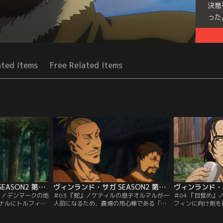
決意
った
Seri
ated Items
Free Related Items
ヴィンランド・サガ SEASON2 第02話
ヴィンランド・サガ SEASON2 第03話
』／デンマークの地
＃03 『蛇』／ケティルの息子オルマルが一
＃04 『目覚め
ナルにトルフィン
人前になるため、農場の用心棒である「客
フィンに向け剣を
墾するよう命じ
人」たちは通過儀礼としてオルマルに「殺
のリーダーである
の金額が自身の値
しの経験」を積ませようとする。ある朝、
める。エイナルは