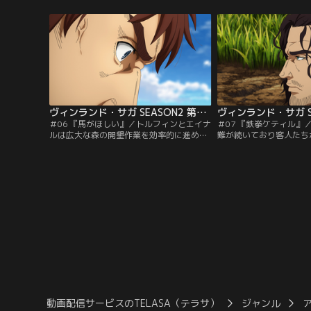
生は一変する。今再び、激動の時代で本当
段を上回れば「自由」を
の戦士の物語（サガ）が始まる……。
に驚き喜ぶエイナル。だ
情は変わらず暗いままで
ヴィンランド・サガ SEASON2 第06話
＃06 『馬がほしい』／トルフィンとエイナ
＃07 『鉄拳ケティル』
ルは広大な森の開墾作業を効率的に進める
難が続いており客人たち
ため馬の労働力を欲していた。しかし、奴
た。時を同じくしてケテ
隷の身分である2人に馬を貸してくれる者
ルギルが帰省する。トー
はおらず、途方に暮れていたところ、スヴ
な父ケティルとは違い、
ェルケルと名乗る風変わりな老人と出会
グ気質で、クヌートの従
う。
の犯人として幼い兄妹が
の処罰を決める会議が始
動画配信サービスのTELASA（テラサ）
ジャンル