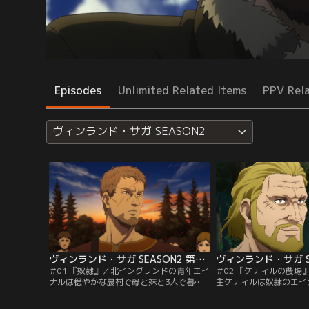
Episodes
Unlimited Related Items
PPV Rel
ヴィンランド・サガ SEASON2
ヴィンランド・サガ SEASON2 第01話
＃01 『奴隷』／北イングランドの青年エイ
＃02 『ケティルの農場
ナルは穏やかな農村で母と妹と3人で暮ら
主ケティルは奴隷のエイ
していた。しかし、ある日ヴァイキングの
と協力して広大な森を開
襲撃によって農村は壊滅し、エイナルの人
る。開墾した畑の収穫物