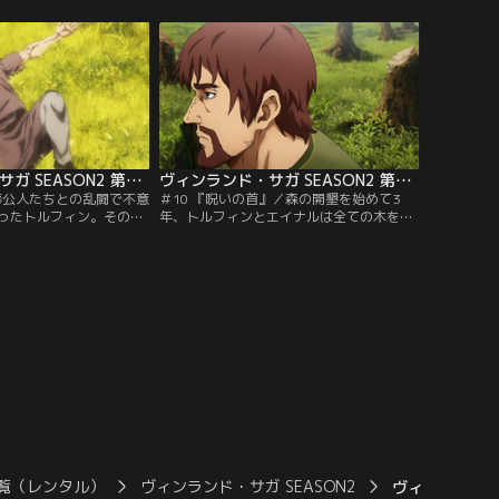
トルフィンがかつて戦士
服すべく、ただ一人修羅の道を歩んでい
る。
た。
ヴィンランド・サガ SEASON2 第09話
ヴィンランド・サガ SEASON2 第10話
／奉公人たちとの乱闘で不意
＃10 『呪いの首』／森の開墾を始めて3
ったトルフィン。そのさ
年、トルフィンとエイナルは全ての木を切
れたのは父トールズと仇
り倒した。そしてもうすぐ自由になれるこ
あった。彼らは今のトル
とを知り、自分たちの未来について語りあ
思い何を語るのか。
う。時を同じくしてイングランドの覇者と
なったクヌートがデンマークの王都イェリ
ングを訪れていた。
覧（レンタル）
ヴィンランド・サガ SEASON2
ヴィンランド・サ