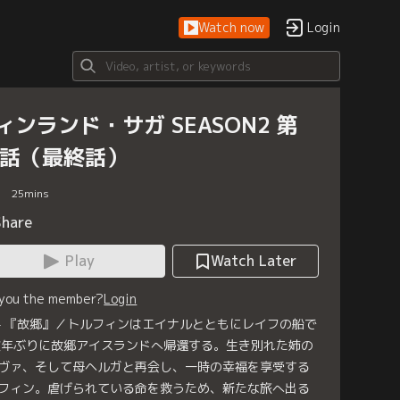
Watch now
Login
ィンランド・サガ SEASON2 第
4話（最終話）
25
mins
Share
Play
Watch Later
 you the member?
Login
4 『故郷』／トルフィンはエイナルとともにレイフの船で
数年ぶりに故郷アイスランドへ帰還する。生き別れた姉の
ヴァ、そして母ヘルガと再会し、一時の幸福を享受する
フィン。虐げられている命を救うため、新たな旅へ出る