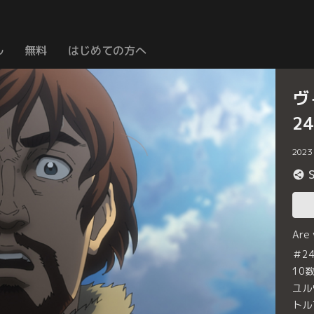
ル
無料
はじめての方へ
ヴ
2
2023
Are
＃2
10
ユル
トル