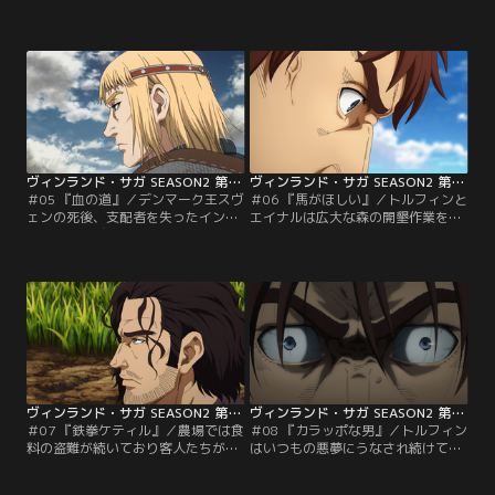
棒である「客人」たちは通過儀礼と
時、客人たちのリーダーである
してオルマルに「殺しの経験」を積
「蛇」が現れその場を治める。エイ
ませようとする。ある朝、悪夢にう
ナルはトルフィンの驚異的な身のこ
なされて起きたトルフィンと農場で
なしを見て、トルフィンがかつて戦
の生活に希望を見出し始めていたエ
士であったことを知る。
イナルの前に客人たちが現れる。
ヴィンランド・サガ SEASON2 第05話
ヴィンランド・サガ SEASON2 第06話
＃05 『血の道』／デンマーク王スヴ
＃06 『馬がほしい』／トルフィンと
ェンの死後、支配者を失ったイング
エイナルは広大な森の開墾作業を効
ランドは再び戦火に包まれていた。
率的に進めるため馬の労働力を欲し
かつて誰よりも争いを嫌っていたク
ていた。しかし、奴隷の身分である
ヌートはイングランドを征服すべ
2人に馬を貸してくれる者はおら
く、ただ一人修羅の道を歩んでい
ず、途方に暮れていたところ、スヴ
た。
ェルケルと名乗る風変わりな老人と
出会う。
ヴィンランド・サガ SEASON2 第07話
ヴィンランド・サガ SEASON2 第08話
＃07 『鉄拳ケティル』／農場では食
＃08 『カラッポな男』／トルフィン
料の盗難が続いており客人たちが捜
はいつもの悪夢にうなされ続けてい
査を進めていた。時を同じくしてケ
た。復讐だけを考えて戦場を生きて
ティル家の長男トールギルが帰省す
きたトルフィンは、アシェラッドを