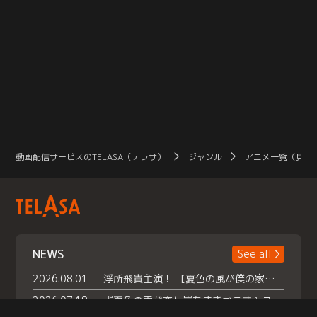
動画配信サービスのTELASA（テラサ）
ジャンル
アニメ一覧（見放
NEWS
See all
2026.08.01
浮所飛貴主演！ 【夏色の風が僕の家にやってきた】 本日よりテラサで独占配信スタート！
2026.07.18
『夏色の雲が恋と嵐をまきおこす』スペシャルメイキング 【Part1】2026年７月18日（土）23時30分～配信スタート！話題のシーンの裏側を大公開！豪華キャスト大集合！ 『武宮家 真夏の家族会議』開催！