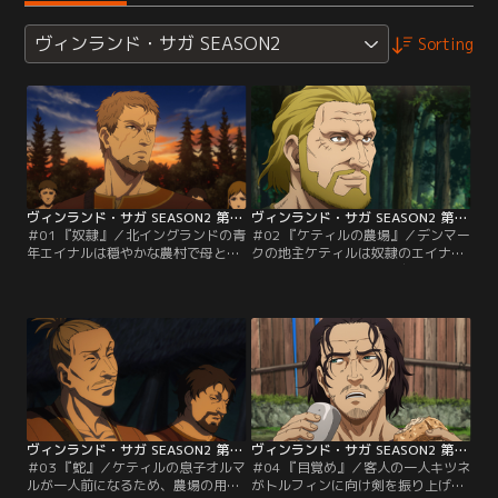
ヴィンランド・サガ SEASON2
Sorting
ヴィンランド・サガ SEASON2 第01話
ヴィンランド・サガ SEASON2 第02話
＃01 『奴隷』／北イングランドの青
＃02 『ケティルの農場』／デンマー
年エイナルは穏やかな農村で母と妹
クの地主ケティルは奴隷のエイナル
と3人で暮らしていた。しかし、あ
にトルフィンと協力して広大な森を
る日ヴァイキングの襲撃によって農
開墾するよう命じる。開墾した畑の
村は壊滅し、エイナルの人生は一変
収穫物の金額が自身の値段を上回れ
する。今再び、激動の時代で本当の
ば「自由」を与えるという条件に驚
戦士の物語（サガ）が始まる……。
き喜ぶエイナル。だがトルフィンの
表情は変わらず暗いままであった。
ヴィンランド・サガ SEASON2 第03話
ヴィンランド・サガ SEASON2 第04話
＃03 『蛇』／ケティルの息子オルマ
＃04 『目覚め』／客人の一人キツネ
ルが一人前になるため、農場の用心
がトルフィンに向け剣を振り上げた