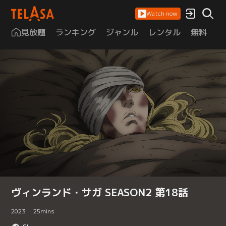
Watch now
見放題
ランキング
ジャンル
レンタル
無料
は
ヴィンランド・サガ SEASON2 第18話
2023
25
mins