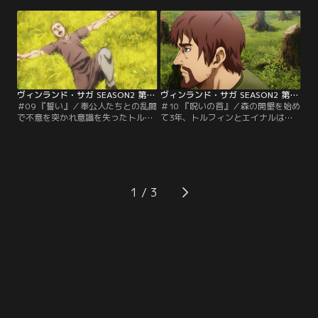
る。トールギルは心穏やかな父ケテ
失い生きる意味を見失っていた。そ
ィルとは違い、勇猛なヴァイキング
んな自分に悩むトルフィンに対しエ
気質で、クヌートの従士であった。
イナルやスヴェルケルは「人は変わ
盗難の犯人として幼い兄妹が捕まえ
れる」と言葉をかける。
られ、2人の処罰を決める会議が始
まる。
ヴィンランド・サガ SEASON2 第09話
ヴィンランド・サガ SEASON2 第10話
＃09 『誓い』／奉公人たちとの乱闘
＃10 『呪いの首』／森の開墾を始め
で不意を突かれ意識を失ったトルフ
て3年、トルフィンとエイナルは全
ィン。そのさなかに見た夢に現れた
ての木を切り倒した。そしてもうす
のは父トールズと仇敵アシェラッド
ぐ自由になれることを知り、自分た
であった。彼らは今のトルフィンを
ちの未来について語りあう。時を同
見て何を思い何を語るのか。
じくしてイングランドの覇者となっ
たクヌートがデンマークの王都イェ
リングを訪れていた。
1