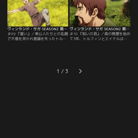
盗難の犯人として幼い兄妹が捕まえ
れる」と言葉をかける。
られ、2人の処罰を決める会議が始
まる。
ヴィンランド・サガ SEASON2 第09話
ヴィンランド・サガ SEASON2 第10話
＃09 『誓い』／奉公人たちとの乱闘
＃10 『呪いの首』／森の開墾を始め
で不意を突かれ意識を失ったトルフ
て3年、トルフィンとエイナルは全
ィン。そのさなかに見た夢に現れた
ての木を切り倒した。そしてもうす
のは父トールズと仇敵アシェラッド
ぐ自由になれることを知り、自分た
であった。彼らは今のトルフィンを
ちの未来について語りあう。時を同
見て何を思い何を語るのか。
じくしてイングランドの覇者となっ
たクヌートがデンマークの王都イェ
リングを訪れていた。
1