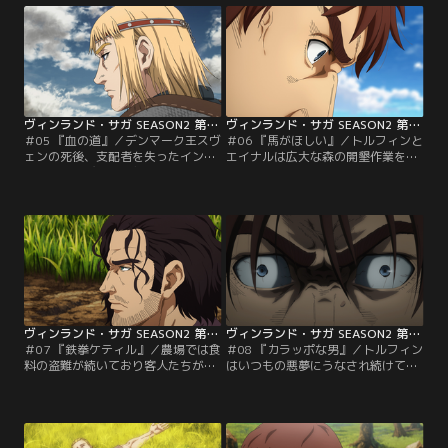
なされて起きたトルフィンと農場で
なしを見て、トルフィンがかつて戦
の生活に希望を見出し始めていたエ
士であったことを知る。
イナルの前に客人たちが現れる。
ヴィンランド・サガ SEASON2 第05話
ヴィンランド・サガ SEASON2 第06話
＃05 『血の道』／デンマーク王スヴ
＃06 『馬がほしい』／トルフィンと
ェンの死後、支配者を失ったイング
エイナルは広大な森の開墾作業を効
ランドは再び戦火に包まれていた。
率的に進めるため馬の労働力を欲し
かつて誰よりも争いを嫌っていたク
ていた。しかし、奴隷の身分である
ヌートはイングランドを征服すべ
2人に馬を貸してくれる者はおら
く、ただ一人修羅の道を歩んでい
ず、途方に暮れていたところ、スヴ
た。
ェルケルと名乗る風変わりな老人と
出会う。
ヴィンランド・サガ SEASON2 第07話
ヴィンランド・サガ SEASON2 第08話
＃07 『鉄拳ケティル』／農場では食
＃08 『カラッポな男』／トルフィン
料の盗難が続いており客人たちが捜
はいつもの悪夢にうなされ続けてい
査を進めていた。時を同じくしてケ
た。復讐だけを考えて戦場を生きて
ティル家の長男トールギルが帰省す
きたトルフィンは、アシェラッドを
る。トールギルは心穏やかな父ケテ
失い生きる意味を見失っていた。そ
ィルとは違い、勇猛なヴァイキング
んな自分に悩むトルフィンに対しエ
気質で、クヌートの従士であった。
イナルやスヴェルケルは「人は変わ