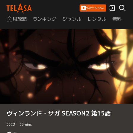
Watch now
見放題
ランキング
ジャンル
レンタル
無料
は
ヴィンランド・サガ SEASON2 第15話
2023
25
mins