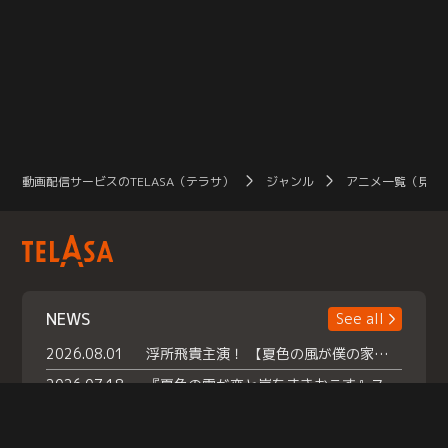
動画配信サービスのTELASA（テラサ）
ジャンル
アニメ一覧（見放
NEWS
See all
2026.08.01
浮所飛貴主演！ 【夏色の風が僕の家にやってきた】 本日よりテラサで独占配信スタート！
2026.07.18
『夏色の雲が恋と嵐をまきおこす』スペシャルメイキング 【Part1】2026年７月18日（土）23時30分～配信スタート！話題のシーンの裏側を大公開！豪華キャスト大集合！ 『武宮家 真夏の家族会議』開催！
2026.07.15
救命医・遥（今田）の《心揺さぶる過去》や、 麻酔科医・権野（船越英一郎）の《謎多きプライベート》など… 《知られざるエピソード》を独占配信！