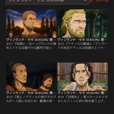
ヴィンランド・サガ SEASON2 第01話
ヴィンランド・サガ SEASON2 第02話
＃01 『奴隷』／北イングランドの青
＃02 『ケティルの農場』／デンマー
年エイナルは穏やかな農村で母と妹
クの地主ケティルは奴隷のエイナル
と3人で暮らしていた。しかし、あ
にトルフィンと協力して広大な森を
る日ヴァイキングの襲撃によって農
開墾するよう命じる。開墾した畑の
村は壊滅し、エイナルの人生は一変
収穫物の金額が自身の値段を上回れ
する。今再び、激動の時代で本当の
ば「自由」を与えるという条件に驚
戦士の物語（サガ）が始まる……。
き喜ぶエイナル。だがトルフィンの
表情は変わらず暗いままであった。
ヴィンランド・サガ SEASON2 第03話
ヴィンランド・サガ SEASON2 第04話
＃03 『蛇』／ケティルの息子オルマ
＃04 『目覚め』／客人の一人キツネ
ルが一人前になるため、農場の用心
がトルフィンに向け剣を振り上げた
棒である「客人」たちは通過儀礼と
時、客人たちのリーダーである
してオルマルに「殺しの経験」を積
「蛇」が現れその場を治める。エイ
ませようとする。ある朝、悪夢にう
ナルはトルフィンの驚異的な身のこ