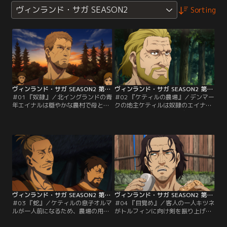
ヴィンランド・サガ SEASON2
Sorting
ヴィンランド・サガ SEASON2 第01話
ヴィンランド・サガ SEASON2 第02話
＃01 『奴隷』／北イングランドの青
＃02 『ケティルの農場』／デンマー
年エイナルは穏やかな農村で母と妹
クの地主ケティルは奴隷のエイナル
と3人で暮らしていた。しかし、あ
にトルフィンと協力して広大な森を
る日ヴァイキングの襲撃によって農
開墾するよう命じる。開墾した畑の
村は壊滅し、エイナルの人生は一変
収穫物の金額が自身の値段を上回れ
する。今再び、激動の時代で本当の
ば「自由」を与えるという条件に驚
戦士の物語（サガ）が始まる……。
き喜ぶエイナル。だがトルフィンの
表情は変わらず暗いままであった。
ヴィンランド・サガ SEASON2 第03話
ヴィンランド・サガ SEASON2 第04話
＃03 『蛇』／ケティルの息子オルマ
＃04 『目覚め』／客人の一人キツネ
ルが一人前になるため、農場の用心
がトルフィンに向け剣を振り上げた
棒である「客人」たちは通過儀礼と
時、客人たちのリーダーである