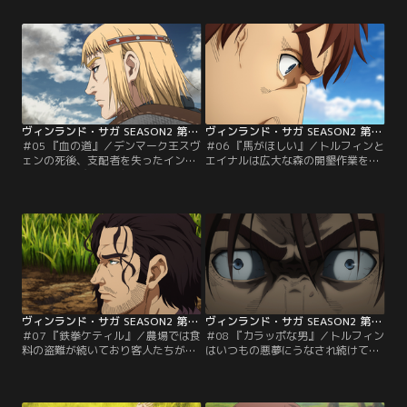
してオルマルに「殺しの経験」を積
「蛇」が現れその場を治める。エイ
ませようとする。ある朝、悪夢にう
ナルはトルフィンの驚異的な身のこ
なされて起きたトルフィンと農場で
なしを見て、トルフィンがかつて戦
の生活に希望を見出し始めていたエ
士であったことを知る。
イナルの前に客人たちが現れる。
ヴィンランド・サガ SEASON2 第05話
ヴィンランド・サガ SEASON2 第06話
＃05 『血の道』／デンマーク王スヴ
＃06 『馬がほしい』／トルフィンと
ェンの死後、支配者を失ったイング
エイナルは広大な森の開墾作業を効
ランドは再び戦火に包まれていた。
率的に進めるため馬の労働力を欲し
かつて誰よりも争いを嫌っていたク
ていた。しかし、奴隷の身分である
ヌートはイングランドを征服すべ
2人に馬を貸してくれる者はおら
く、ただ一人修羅の道を歩んでい
ず、途方に暮れていたところ、スヴ
た。
ェルケルと名乗る風変わりな老人と
出会う。
ヴィンランド・サガ SEASON2 第07話
ヴィンランド・サガ SEASON2 第08話
＃07 『鉄拳ケティル』／農場では食
＃08 『カラッポな男』／トルフィン
料の盗難が続いており客人たちが捜
はいつもの悪夢にうなされ続けてい
査を進めていた。時を同じくしてケ
た。復讐だけを考えて戦場を生きて
ティル家の長男トールギルが帰省す
きたトルフィンは、アシェラッドを
る。トールギルは心穏やかな父ケテ
失い生きる意味を見失っていた。そ