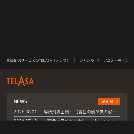
動画配信サービスのTELASA（テラサ）
ジャンル
アニメ一覧（見放
NEWS
See all
2026.08.01
浮所飛貴主演！ 【夏色の風が僕の家にやってきた】 本日よりテラサで独占配信スタート！
2026.07.18
『夏色の雲が恋と嵐をまきおこす』スペシャルメイキング 【Part1】2026年７月18日（土）23時30分～配信スタート！話題のシーンの裏側を大公開！豪華キャスト大集合！ 『武宮家 真夏の家族会議』開催！
2026.07.15
救命医・遥（今田）の《心揺さぶる過去》や、 麻酔科医・権野（船越英一郎）の《謎多きプライベート》など… 《知られざるエピソード》を独占配信！