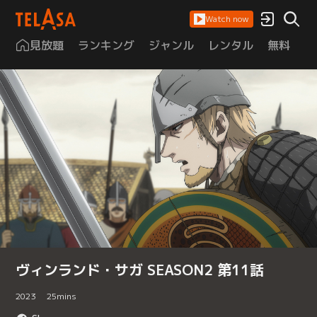
Watch now
見放題
ランキング
ジャンル
レンタル
無料
は
ヴィンランド・サガ SEASON2 第11話
2023
25
mins