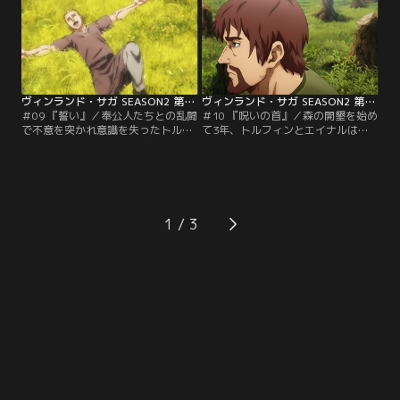
ィルとは違い、勇猛なヴァイキング
んな自分に悩むトルフィンに対しエ
気質で、クヌートの従士であった。
イナルやスヴェルケルは「人は変わ
盗難の犯人として幼い兄妹が捕まえ
れる」と言葉をかける。
られ、2人の処罰を決める会議が始
まる。
ヴィンランド・サガ SEASON2 第09話
ヴィンランド・サガ SEASON2 第10話
＃09 『誓い』／奉公人たちとの乱闘
＃10 『呪いの首』／森の開墾を始め
で不意を突かれ意識を失ったトルフ
て3年、トルフィンとエイナルは全
ィン。そのさなかに見た夢に現れた
ての木を切り倒した。そしてもうす
のは父トールズと仇敵アシェラッド
ぐ自由になれることを知り、自分た
であった。彼らは今のトルフィンを
ちの未来について語りあう。時を同
見て何を思い何を語るのか。
じくしてイングランドの覇者となっ
たクヌートがデンマークの王都イェ
リングを訪れていた。
1