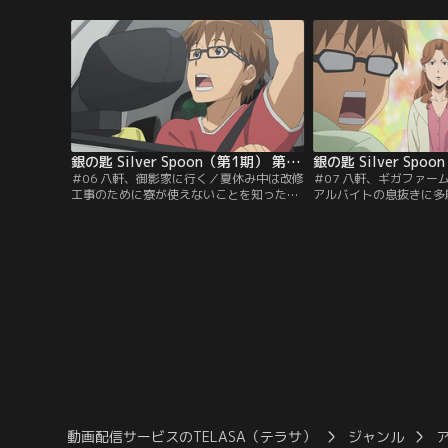
走した一匹の仔牛を捕まえようと追いかけ
しており、「自分の足を
た八軒だったが、林の中で迷子になってし
は、楽で良いかも。」と
まう。クマ注意の看板におびえる八軒の前
だったが…。
に現れたのは…！？
銀の匙 Silver Spoon（第1期） 第06話
＃06 八軒、御影家に行く／夏休み中は改修
＃07 八軒、ギガファー
工事のために寮が使えないことを知った八
アルバイトの息抜きに多
軒。実家には戻りたくないと思っていたと
ギガファームに行くこと
ころ、御影に「行くとこ無いならうちに来
影。果てしない一本道を
ない？」と誘われ、彼女の家でアルバイト
ギガファームの看板が見
をすることに。
待っていたのは、八軒の
る巨大な農場だった！！
動画配信サービスのTELASA（テラサ）
ジャンル