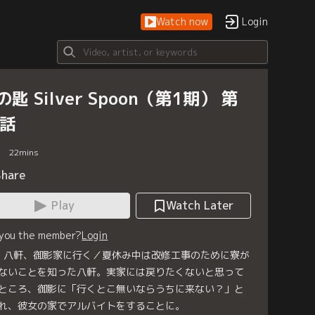
Watch now
Login
の匙 Silver Spoon（第1期） 第
6話
22
mins
Share
Play
Watch Later
 you the member?
Login
6 八軒、御影家に行く／夏休み中は改修工事のために寮が
ないことを知った八軒。実家には戻りたくないと思って
ところ、御影に「行くとこ無いならうちに来ない？」と
れ、彼女の家でアルバイトをすることに。