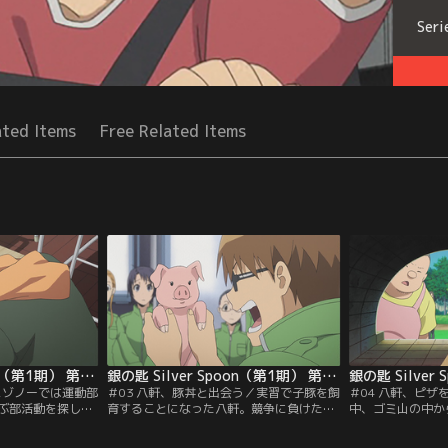
Seri
ated Items
Free Related Items
銀の匙 Silver Spoon（第1期） 第02話
銀の匙 Silver Spoon（第1期） 第03話
エゾノーでは運動部
＃03 八軒、豚丼と出会う／実習で子豚を飼
＃04 八軒、ピ
ぶ部活動を探し始
育することになった八軒。競争に負けた小
中、ゴミ山の中か
学することに。そ
さな子豚に自分を重ねた八軒は、将来食肉
れをきっかけにピ
の女子御影が所属
になる運命と聞かされながらも、その子豚
八軒。ピザなど作