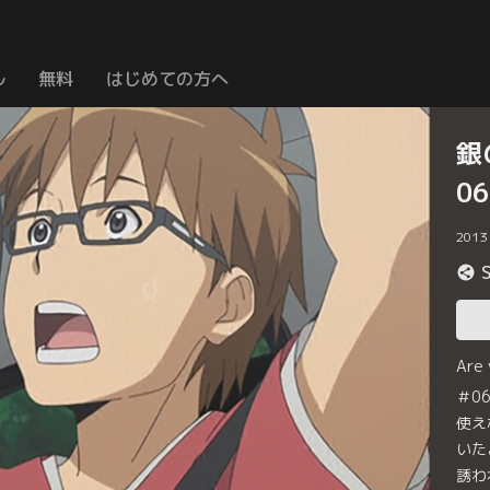
ル
無料
はじめての方へ
銀
0
2013
Are
＃0
使え
いた
誘わ