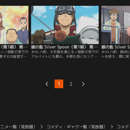
使わなくていいの
に名前を付けてしまう。
たが、ピザの宅配
入部を決めた八軒
メイトからの熱い
ず、渋々引き受け
銀の匙 Silver Spoon（第1期） 第07話
銀の匙 Silver Spoon（第1期） 第08話
ムへ／御影の家での
＃08 八軒、大失態を演じる／御影の家での
＃09 八軒、豚
摩子父が経営する
アルバイトにも慣れ、手際も良くなってい
トを終え、寮に戻
になった八軒と御
た八軒。そんなある日、御影の祖父の勧め
会いに行ってみる
車で走っていくと
で搾りたての生乳を飲んだ八軒。思わず五
と肥え太って、豚
えてきた。そこに
体投地してしまうほどのおいしさに感動す
しかし、それは同
想像を大きく超え
る八軒だったが…。
ていることを意味
1
2
アニメ一覧（見放題）
コメディ・ギャグ一覧（見放題）
コメデ