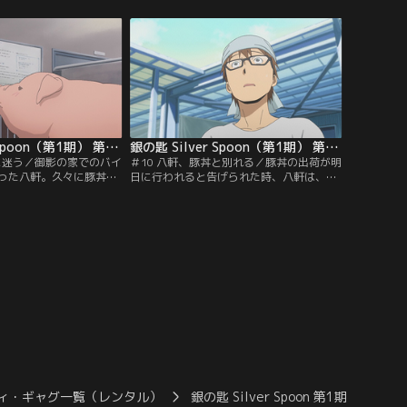
圏外に住む多くのクラス
るという。しかし、その時間には寮から出
願いを断ることができ
ることは許されておらず、無断外出がバレ
ることに。
ると便所掃除の罰が待っている。しかしそ
んなことは関係ない、すでに覚悟は決って
いる！ただ誇りのために戦うのみ！
銀の匙 Silver Spoon（第1期） 第09話
銀の匙 Silver Spoon（第1期） 第10話
丼に迷う／御影の家でのバイ
＃10 八軒、豚丼と別れる／豚丼の出荷が明
った八軒。久々に豚丼に
日に行われると告げられた時、八軒は、食
と、そこには、でぶ～ん
肉に加工された豚丼を買い取ると申し出
らしくなった豚丼が…！
る。富士先生はその申し出を了承し、豚丼
時に、豚丼の出荷が迫っ
の肉はすべて八軒が買い取ることに。それ
していた…。
から数日後、八軒のもとに、食肉に加工さ
れた豚丼が届いたとの知らせが。
ィ・ギャグ一覧（レンタル）
銀の匙 Silver Spoon 第1期
銀の匙