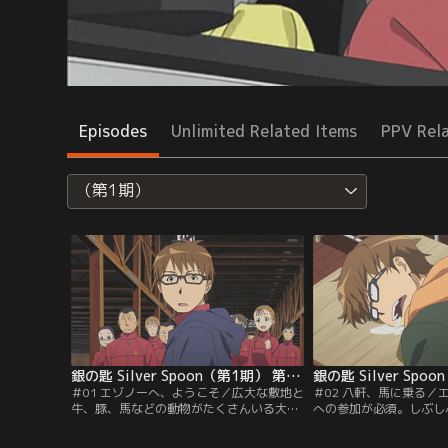
Episodes
Unlimited Related Items
PPV Rel
（第1期）
銀の匙 Silver Spoon（第1期） 第01話
＃01 エゾノーへ、ようこそ／広大な敷地と
＃02 八軒、馬に乗る／
牛、豚、馬などの動物がたくさんいる大蝦
への参加が必須。しぶし
夷農業高校（エゾノー）。そこに「寮があ
めた八軒は、馬術部を見
るから。」という理由で入学した八軒。脱
の馬術部には同じクラス