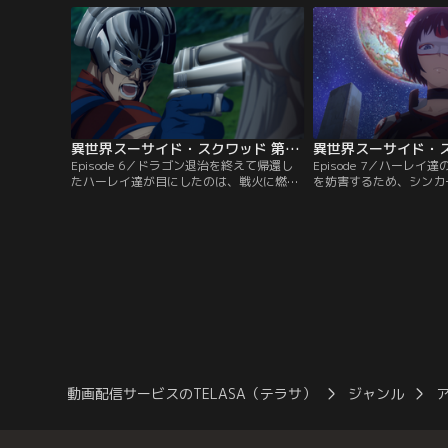
A.R.G.U.S長官のアマンダはハーレイを気絶
クは、A.R.G.U.Sの
させ監獄から連れ出し、ヘリコプターへと
出会う。「この世界に送
乗せる。
前たちが初めてじゃない
異世界スーサイド・スクワッド 第06話
Episode 6／ドラゴン退治を終えて帰還し
Episode 7／ハーレ
たハーレイ達が目にしたのは、戦火に燃え
を妨害するため、シンカ
る砦と仲間のオーク達の変わり果てた姿で
自身が操ったエルフ軍団
あった。手を下したのは＜古の魔女＞エン
ていた。そしてそこには
チャントレスと、＜悪の天才科学者＞シン
難攻不落の要塞を落とす
カー。彼らも先遣隊としてISEKAIにやって
借りを返すため、ハーレ
きたスーサイド・スクワッドだが、帝国に
作戦とは！？いざリベン
与し邪智暴虐の限りを尽くしていた。
動画配信サービスのTELASA（テラサ）
ジャンル