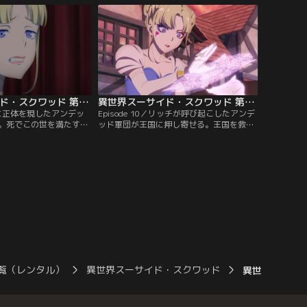
達の力を借りられないか
遣隊が乗ってきたヘリコプターの下へと向
かしその間にも絶え間な
かった彼らを待ち受けていたのは…なんと
帝国軍。
ドラゴンだった！！
異世界スーサイド・スクワッド 第09話
異世界スーサイド・スクワッド 第10話（最終話）
ついに正体を現したアンデッ
Episode 10／リッチが呼び起こしたアンデ
。死でこの世を満たすた
ッド軍団が王国に押し寄せる。王国を救う
に姿を変え、戦争を裏で
最後の希望は…英雄の鎧を託されたスーサ
！リッチに殺された母ア
イド・スクワッド達！！魔法の力を手に、
むフィオネを奮い立たせ
伝説の武具を装備し変身したハーレイ達の
の言葉。「もう我慢はし
最後の戦いが始まる！！見よ！！これが
する王国のため、今、フ
ISEKAIの力だ！！！
る！！
覧（レンタル）
異世界スーサイド・スクワッド
異世界スーサイ