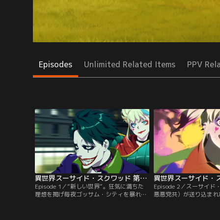
Episodes
Unlimited Related Items
PPV Rel
異世界スーサイド・スクワッド 第01話
Episode 1／“新しい世界”。狂気に満ちた
Episode 2／スーサ
理想を掲げ毎夜ゴッサム・シティを暴れ回
悪悪党共）が送り込まれ
るハーレイ・クインとジョーカーだった
世界、“異世界＝ISEKA
が、カタナの襲撃により、ハーレイは監獄
れたハーレイ、デッドシ
にブチ込まれてしまう。収監の半年後、
イカー、クレイフェイス