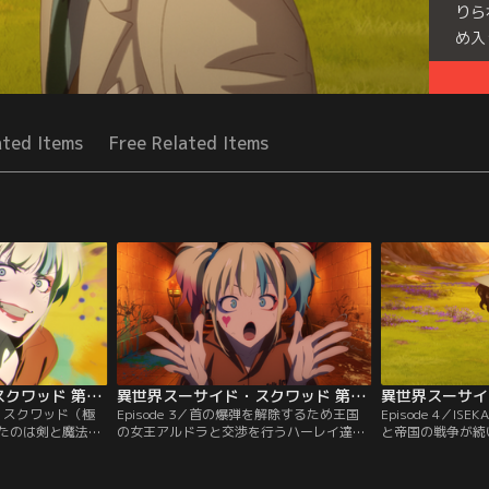
りら
め入
Seri
ated Items
Free Related Items
異世界スーサイド・スクワッド 第02話
異世界スーサイド・スクワッド 第03話
イド・スクワッド（極
Episode 3／首の爆弾を解除するため王国
Episode 4／I
たのは剣と魔法の
の女王アルドラと交渉を行うハーレイ達。
と帝国の戦争が続
I”！！監獄に収監さ
掴み取った解放の条件は“敵対する帝国軍
であったエルフや
ョット、ピースメ
の征圧”。そうしてハーレイ達が送り込ま
側に寝返ったこと
、キング・シャー
れたのは、暴れる獣人と魔法攻撃が入り乱
を望む王国の姫フ