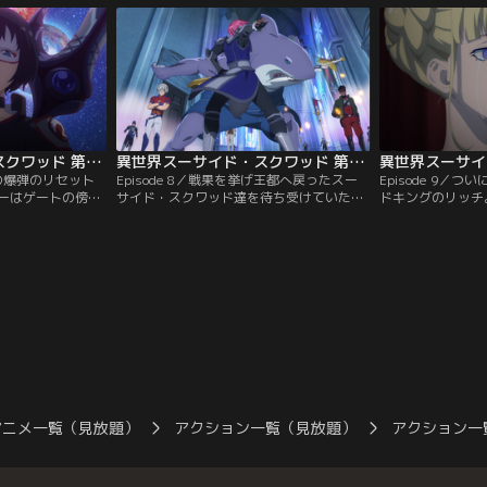
兵隊リック・フラッグと
れるデンジャラスな戦地！！戦況を見極め
せるためハーレイ
り込まれたのはお
る中…デッドショットは「指揮官の目星が
と思案する…。し
」。
付いた」と告げる。
く攻め入ってくる
異世界スーサイド・スクワッド 第07話
異世界スーサイド・スクワッド 第08話
イ達の爆弾のリセット
Episode 8／戦果を挙げ王都へ戻ったスー
Episode 9／
ーはゲートの傍に
サイド・スクワッド達を待ち受けていたの
ドキングのリッチ
の力で要塞を築い
は、あまりにも期待とかけ離れた状況だっ
め、女王アルドラ
カタナの姿も…。
た。アルドラや大臣らから一方的な叱責を
操っていたのだ！
ため、それぞれの
受けたハーレイ達は、フィオネの必死な庇
ルドラを憂い悲し
イ達が考え出した
い立ても虚しく、王国を追放されてしま
たのは、ハーレイ
ジ・マッチ！！
う。やるせなさと苛立ちを抱えながら、街
ない！」危機に瀕
はずれの酒場へと流れ着いたが…。
ィオネが立ち上が
アニメ一覧（見放題）
アクション一覧（見放題）
アクション一