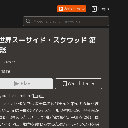
Watch now
Login
世界スーサイド・スクワッド 第
4話
24
mins
Share
Play
Watch Later
 you the member?
Login
isode 4／ISEKAIでは数十年に及び王国と帝国の戦争が続
いた。元は王国の民であったエルフや獣人が、半年前か
国側に寝返ったことにより戦争は激化。平和を望む王国
フィオネは、戦争を終わらせるためハーレイ達の力を借