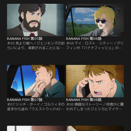
からアッシュの面倒を見るよう依頼
出てきたグリフィンを見たエイブラ
されていた。しかし、若く容姿のい
ハムが途端に混乱し、グリフィンを
いアッシュはゴルツィネの息がかか
撃ってしまう。英二はグリフィンが
った囚人・ガーベイに襲われてしま
エイブラハムのことを「バナナフィ
う。運ばれた医務室でマックスが
ッシュ」と呼んでいたことから、彼
「バナナフィッシュ」について調べ
のことではないかと推測するが…。
ていたことを知り…。
BANANA FISH 第05話
BANANA FISH 第06話
＃05 死より朝へ／ジェンキンズの計
＃06 マイ・ロスト・シティー／グリ
らいにより、保釈されることになっ
フィンが「バナナフィッシュ」の資
たアッシュ。グリフィンが死んだこ
料や写真を残しているのではないか
とを知ったアッシュは1人でゴルツ
と考えたアッシュ達は、アッシュの
ィネの元へ向かおうとする。しか
故郷であるケープ・コッドへ向かっ
し、英二はグリフィンが殺されたの
た。アッシュの家に着くも、父・ジ
は自分のせいだと言い張り、アッシ
ムには冷たくあしらわれてしまう。
ュに無理矢理ついていくことに。
アッシュを追い出そうとするジム
に、英二とマックスが理由を問い詰
めると…。
BANANA FISH 第07話
BANANA FISH 第08話
＃07 リッチ・ボーイ／ゴルツィネの
＃08 陳腐なストーリー／何者かに襲
追手から逃れ「ウエストウッド42-
われてしまったジェシカとマイケ
102」の住所を頼りに、ロスアンジ
ル。アッシュとマックスは2人を助
ェルスに向かうアッシュ達。マック
けに向かい、英二、ショーター、伊
スの元妻・ジェシカと息子・マイケ
部はアッシュ達の帰りを待ってい
ルが住む家に立ち寄った後、謎の住
た。しかし、月龍の企みによって英