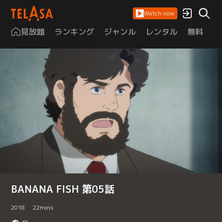
Watch now
見放題
ランキング
ジャンル
レンタル
無料
は
BANANA FISH 第05話
2018
22
mins