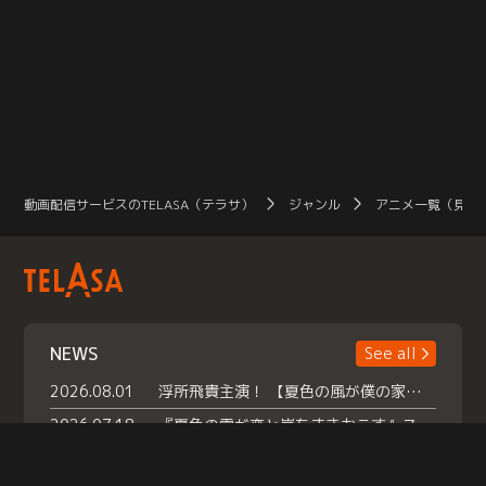
動画配信サービスのTELASA（テラサ）
ジャンル
アニメ一覧（見放
NEWS
See all
2026.08.01
浮所飛貴主演！ 【夏色の風が僕の家にやってきた】 本日よりテラサで独占配信スタート！
2026.07.18
『夏色の雲が恋と嵐をまきおこす』スペシャルメイキング 【Part1】2026年７月18日（土）23時30分～配信スタート！話題のシーンの裏側を大公開！豪華キャスト大集合！ 『武宮家 真夏の家族会議』開催！
2026.07.15
救命医・遥（今田）の《心揺さぶる過去》や、 麻酔科医・権野（船越英一郎）の《謎多きプライベート》など… 《知られざるエピソード》を独占配信！