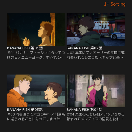
Sorting
BANANA FISH 第01話
BANANA FISH 第02話
＃01 バナナ・フィッシュにうってつ
＃02 異国にて／オーサーの仲間に連
けの日／ニューヨーク。並外れて整
れ去られてしまったスキップと英
った容姿と、卓越した戦闘力を持つ
二。2人を助けに向かったアッシュ
少年・アッシュ・リンクスは、17歳
は、オーサーと手を組んだゴルツィ
にしてストリート・ギャングをまと
ネの部下・マービンに捕まってしま
め上げていた。ある夜、アッシュは
う。アッシュの機転で逃げ出そうと
自身の手下によって銃撃された男か
する3人。さらにショーター達も現
らある住所とともに「バナナフィッ
れ、乱闘が始まる。逃げるマービン
シュ」という言葉を伝えられる。
を追うアッシュだったが、部屋に入
ると意外な光景を目にすることに-
-。
BANANA FISH 第03話
BANANA FISH 第04話
＃03 河を渡って木立の中へ／刑務所
＃04 楽園のこちら側／アッシュから
に送られることになってしまったア
頼まれてメレディスの医院を訪れた
ッシュ。同室になったジャーナリス
英二の前に現れたのはオーサー達だ
トのマックスは、刑事・チャーリー
った。しかし、医院の奥の部屋から