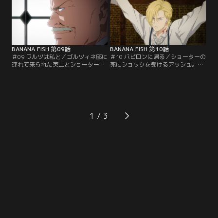
所の屋敷を訪れるが、屋敷内から叫
二は連れさられてしまう。異変に気
び声が！
付いたアッシュは屋敷に戻るが--。
BANANA FISH 第09話
BANANA FISH 第10話
＃09 ワルツは私と／ゴルツィネ邸に
＃10 バビロンに帰る／ショーターの
連れて来られた英二とショーターだ
死にショックを受けるアッシュ。外
ったが、ショーターはゴルツィネの
ではアッシュとショーターを助ける
手下に拘束されてしまう。一方、ア
ため、シンとアレックス達が作戦を
ッシュ達もゴルツィネ邸に向かって
立てていた。そんな中、ゴルツィネ
いた。そして、ゴルツィネ邸の実験
はオーサーを連れて出かけてしま
室ではエイブラハムが何やら実験の
う。それを見た月龍は何かに気付き
準備をしていて…。
行動に出る。
1