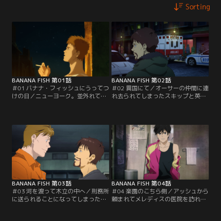
Sorting
BANANA FISH 第01話
BANANA FISH 第02話
＃01 バナナ・フィッシュにうってつ
＃02 異国にて／オーサーの仲間に連
けの日／ニューヨーク。並外れて整
れ去られてしまったスキップと英
った容姿と、卓越した戦闘力を持つ
二。2人を助けに向かったアッシュ
少年・アッシュ・リンクスは、17歳
は、オーサーと手を組んだゴルツィ
にしてストリート・ギャングをまと
ネの部下・マービンに捕まってしま
め上げていた。ある夜、アッシュは
う。アッシュの機転で逃げ出そうと
自身の手下によって銃撃された男か
する3人。さらにショーター達も現
らある住所とともに「バナナフィッ
れ、乱闘が始まる。逃げるマービン
シュ」という言葉を伝えられる。
を追うアッシュだったが、部屋に入
ると意外な光景を目にすることに-
-。
BANANA FISH 第03話
BANANA FISH 第04話
＃03 河を渡って木立の中へ／刑務所
＃04 楽園のこちら側／アッシュから
に送られることになってしまったア
頼まれてメレディスの医院を訪れた
ッシュ。同室になったジャーナリス
英二の前に現れたのはオーサー達だ
トのマックスは、刑事・チャーリー
った。しかし、医院の奥の部屋から