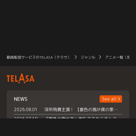
動画配信サービスのTELASA（テラサ）
ジャンル
アニメ一覧（見放
NEWS
See all
2026.08.01
浮所飛貴主演！ 【夏色の風が僕の家にやってきた】 本日よりテラサで独占配信スタート！
2026.07.18
『夏色の雲が恋と嵐をまきおこす』スペシャルメイキング 【Part1】2026年７月18日（土）23時30分～配信スタート！話題のシーンの裏側を大公開！豪華キャスト大集合！ 『武宮家 真夏の家族会議』開催！
2026.07.15
救命医・遥（今田）の《心揺さぶる過去》や、 麻酔科医・権野（船越英一郎）の《謎多きプライベート》など… 《知られざるエピソード》を独占配信！