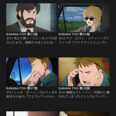
からアッシュの面倒を見るよう依頼
出てきたグリフィンを見たエイブラ
されていた。しかし、若く容姿のい
ハムが途端に混乱し、グリフィンを
いアッシュはゴルツィネの息がかか
撃ってしまう。英二はグリフィンが
った囚人・ガーベイに襲われてしま
エイブラハムのことを「バナナフィ
う。運ばれた医務室でマックスが
ッシュ」と呼んでいたことから、彼
「バナナフィッシュ」について調べ
のことではないかと推測するが…。
ていたことを知り…。
BANANA FISH 第05話
BANANA FISH 第06話
＃05 死より朝へ／ジェンキンズの計
＃06 マイ・ロスト・シティー／グリ
らいにより、保釈されることになっ
フィンが「バナナフィッシュ」の資
たアッシュ。グリフィンが死んだこ
料や写真を残しているのではないか
とを知ったアッシュは1人でゴルツ
と考えたアッシュ達は、アッシュの
ィネの元へ向かおうとする。しか
故郷であるケープ・コッドへ向かっ
し、英二はグリフィンが殺されたの
た。アッシュの家に着くも、父・ジ
は自分のせいだと言い張り、アッシ
ムには冷たくあしらわれてしまう。
ュに無理矢理ついていくことに。
アッシュを追い出そうとするジム
に、英二とマックスが理由を問い詰
めると…。
BANANA FISH 第07話
BANANA FISH 第08話
＃07 リッチ・ボーイ／ゴルツィネの
＃08 陳腐なストーリー／何者かに襲
追手から逃れ「ウエストウッド42-
われてしまったジェシカとマイケ
102」の住所を頼りに、ロスアンジ
ル。アッシュとマックスは2人を助
ェルスに向かうアッシュ達。マック
けに向かい、英二、ショーター、伊
スの元妻・ジェシカと息子・マイケ
部はアッシュ達の帰りを待ってい
ルが住む家に立ち寄った後、謎の住
た。しかし、月龍の企みによって英