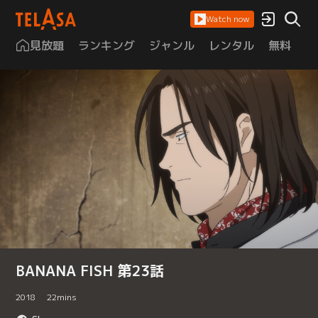
Watch now
見放題
ランキング
ジャンル
レンタル
無料
は
BANANA FISH 第23話
2018
22
mins