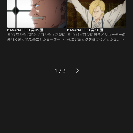
所の屋敷を訪れるが、屋敷内から叫
二は連れさられてしまう。異変に気
び声が！
付いたアッシュは屋敷に戻るが--。
BANANA FISH 第09話
BANANA FISH 第10話
＃09 ワルツは私と／ゴルツィネ邸に
＃10 バビロンに帰る／ショーターの
連れて来られた英二とショーターだ
死にショックを受けるアッシュ。外
ったが、ショーターはゴルツィネの
ではアッシュとショーターを助ける
手下に拘束されてしまう。一方、ア
ため、シンとアレックス達が作戦を
ッシュ達もゴルツィネ邸に向かって
立てていた。そんな中、ゴルツィネ
いた。そして、ゴルツィネ邸の実験
はオーサーを連れて出かけてしま
室ではエイブラハムが何やら実験の
う。それを見た月龍は何かに気付き
準備をしていて…。
行動に出る。
1