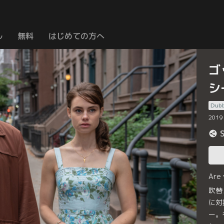
ル
無料
はじめての方へ
ゴ
シ
Dub
2019
Are
吹替
に対
ー。