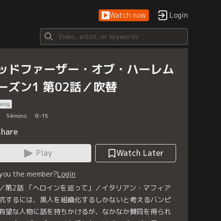
Watch now
Login
ッドファーザー・オブ・ハーレム
ーズン1 第02話／吹替
bing
54
mins
R-15
Share
Play
Watch Later
 you the member?
Login
／第2話 「ヘロインを巡って」／イタリアン・マフィア
抗するには、黒人を組織化するしかないと考えるバンピ
有望な人物に話を持ちかけるが、なかなか賛同を得られ