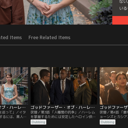
ない
いる
Seri
ated Items
Free Related Items
ゴッドファーザー・オブ・ハーレム シーズン1 第02話／吹替
ゴッドファーザー・オブ・ハーレム シーズン1 第03話／吹替
ンを巡って」／イタ
吹替／第3話 「人種間の抗争」／ハーレム
吹替／第4話 「
するには、黒人を
を掌握するためには安定したヘロイン供給
ョーンズとカシア
えるバンピー。有
源が欠かせない。しかしチンの妨害によ
の試合が迫ってい
Dubbing
Dubbing
るが、なかなか賛
り、バンピーはイタリア人からヘロインを
ダグはハーレムの