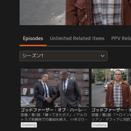
Episodes
Unlimited Related Items
PPV Rel
シーズン1
ゴッドファーザー・オブ・ハーレム シーズン1 第01話／吹替
吹替／第1話 「帰ってきたボス」／アルカ
吹替／第2話 「ヘロイ
トラズ刑務所での服役を終え、11年ぶりに
リアン・マフィアに対抗
ニューヨークへ戻ったバンピー・ジョンソ
組織化するしかないと考
Dubbing
Dubbing
ンは再びハーレムを仕切る気構えだった。
望な人物に話を持ちかけ