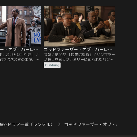
応援している。一方、カ
う。一方パウエル議員は、黒人やヒスパニ
Xとつながりがあり…。
ック系がイタリア人胴元から搾取されてい
ることを問題視し…。
ゴッドファーザー・オブ・ハーレム シーズン1 第09話／吹替
ゴッドファーザー・オブ・ハーレム シーズン1 第10話（最終話）／吹替
だまし合いと駆け引き」／
吹替／第10話 「因果は巡る」／ザンブラー
宅ではネズミの出没、暖
ノ殺しを五大ファミリーに知られたバンピ
障など居住環境の悪化が
ーは、マフィアとの関係が悪化する。バン
Dubbing
が家賃支払いを拒みスト
ピーを亡き者にしたいチンは、ひそかにシ
。主導するのはパウエル
チリアから殺し屋を呼び寄せるが…。
ルはさらに、ハーレムの
するダミー会社の秘匿さ
止めるべく調査を開始す
海外ドラマ一覧（レンタル）
ゴッドファーザー・オブ・ハーレム 