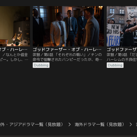
ザンブラーノを殺
仕入れられずにいた。一方、依存症治療か
ており、メイミが
っているチンは、
ら逃げ出したエリースは万引きを繰り返し
シアスはマルコム
ていたが…。
ゴッドファーザー・オブ・ハーレム シーズン1 第07話／吹替
ゴッドファーザー・オブ・ハーレム シーズン1 第08話／吹替
発」／なんとか借金
吹替／第8話 「それぞれの戦い」／チンの
吹替／第9話 「
ピー。しかし、麻
命令で狙撃されたバンピーだったが、奇跡
ハーレムの不良住
手元の在庫も減っ
的に一命を取り留めて回復する。バンピー
房・排水設備の故
Dubbing
Dubbing
打診するも、息子
が入院していた3週間、街ではチンとボナ
著しいため、住人
憎しみを聞かされ
ンノの戦争が続いていた。フランク・コス
ライキを起こした
はボナンノがチン
テロから、チンに報復しないよう釘を刺さ
下院議員。パウエ
にしなくなるだろう
れるバンピーだったが…。
不動産を多数所有
れた社主名を突き
る。
海外・アジアドラマ一覧（見放題）
海外ドラマ一覧（見放題）