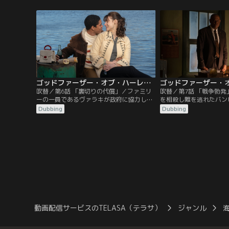
しかし街はイタリアン・マフィアに牛耳ら
同を得られない。一方、
れており、自分の地元もジェノヴェーゼ・
したのはバンピーだと思
ファミリー傘下のチン・ジガンテが幅を利
腹の虫がおさまらず…。
かしていた。バンピーは取引を阻止するた
めにマルコムXと手を組む。
ゴッドファーザー・オブ・ハーレム シーズン1 第06話／吹替
吹替／第6話 「裏切りの代償」／ファミリ
吹替／第7話 「戦争勃
ーの一員であるヴァラキが政府に協力し、
を相殺し難を逃れたバン
公聴会で証言を行う。これまで“沈黙の
薬を仕入れる当てがなく
Dubbing
Dubbing
掟”によって守られてきたファミリーの内
ていく。ボナンノに再度
状が、公の場で語られることになったの
を殺されて募る黒人への
だ。ジェノヴェーゼ・ファミリーのボス代
るだけだった。バンピー
理として名前を挙げられたチンは公聴会へ
と対立すれば“税”を気
召喚されるが…。
と考え…。
動画配信サービスのTELASA（テラサ）
ジャンル