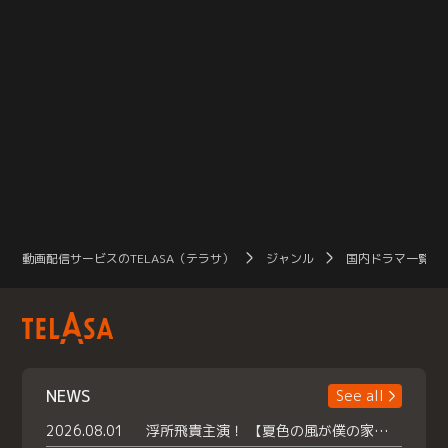
動画配信サービスのTELASA（テラサ）
ジャンル
国内ドラマ一覧（
NEWS
See all
2026.08.01
浮所飛貴主演！ 【夏色の風が僕の家にやってきた】 本日よりテラサで独占配信スタート！