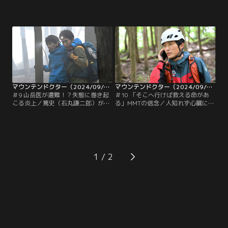
亮）がMMTに復帰しメンバーたちも
した典子（岡崎紗絵）は、家を飛び
思いを新たに前へ進み始めた直後、
出し真吾（向井康二）の店で飲んで
聖子（池津祥子）が周子（檀れい）
いた。そこへ真吾の息子・圭吾（湯
の元へやって来る。典子（岡崎紗
田幸希）が訪ねてきて、母の凛（冨
絵）が麻酔科医であることを知った
手麻妙）に学童での登山を反対され
聖子は怒りをあらわにし、病院を辞
ていると相談する。圭吾は心臓に疾
めさせると典子を連れ帰ってしま
患があるため凛が反対するのは当然
う。
なのだが、友達と山に登りたいのだ
という。
マウンテンドクター（2024/09/02放送分）第09話
マウンテンドクター（2024/09/09放送分）第10話
＃9 山岳医が遭難！？失態に巻き起
＃10 「そこへ行けば救える命があ
こる炎上／篤史（石丸謙二郎）が入
る」MMTの信念／人知れず心臓に疾
院することになり、MMTのメンバー
患を抱えていた江森（大森南朋）が
は何とか力になりたいと考える。そ
倒れた。MMTに重たい空気が漂うな
の頃、院長室には再び聖子（池津祥
か、小宮山（八嶋智人）は「自分た
子）が乗り込んできて、MMTは過重
ちが頑張るしかない」とメンバーを
労働に当たり周子（檀れい）による
鼓舞する。そのさなか、鮎川山荘の
パワハラがあったのではないかと問
近くで大規模な土砂災害が発生。入
1
い詰める。一方、歩（杉野遥亮）と
院先の病院でニュースを見ていた江
真吾（向井康二）の関係は、いまだ
森は…。
ギクシャクしたまま。