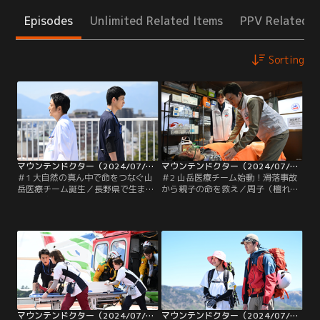
Episodes
Unlimited Related Items
PPV Related I
Sorting
マウンテンドクター（2024/07/08放送分）第01話
マウンテンドクター（2024/07/15放送分）第02話
＃1 大自然の真ん中で命をつなぐ山
＃2 山岳医療チーム始動！滑落事故
岳医療チーム誕生／長野県で生まれ
から親子の命を救え／周子（檀れ
育った宮本歩（杉野遥亮）は、ある
い）からMMTに任命された歩（杉野
大切な約束を胸に医師になった整形
遥亮）。チームリーダーの小宮山
外科医。地元に戻り信濃総合病院に
（八嶋智人）は山岳医療に否定的な
勤務することになるが、着任早々、
人物で、ほかのメンバーもモチベー
整形外科と山岳診療科を兼務するよ
ションが低く歩はがく然。当然、山
う命じられ、突然の話に戸惑う。山
小屋の泊まり込み診療ともなると誰
で遭難事故発生の知らせが入り、歩
も手を挙げず、歩と典子（岡崎紗
は救助用ヘリで現場へ。
絵）が山へ向かうことに。
マウンテンドクター（2024/07/22放送分）第03話
マウンテンドクター（2024/07/29放送分）第04話