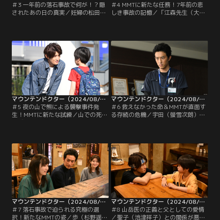
＃3 一年前の落石事故で何が！？隠
＃4 MMTに新たな任務！7年前の悲
されたあの日の真実／妊婦の松田結
しき事故の記憶／「江森先生（大森
衣（畦田ひとみ）が登山中に倒れヘ
南朋）が山に復讐を誓う原因は私に
リで運ばれてくる。検査の結果問題
ある」。歩（杉野遥亮）たちが玲
はなく入院して経過観察することに
（宮澤エマ）の言葉の意味を気にす
なったが、父・健作（おかやまはじ
るなか、鮎川山荘では篤史（石丸謙
め）に連れられ強引に退院。結衣は
二郎）が7年ぶりの登山ツアーを企
江森（大森南朋）が一年前に山で死
画。MMTに帯同してほしいと依頼さ
なせたという倉持菜月（舟木幸）の
れ歩は乗り気になるが、ある理由か
娘だったのだ。健作は江森を人殺し
ら山を嫌う玲は強く反対する。
だと触れ回り…。
マウンテンドクター（2024/08/05放送分）第05話
マウンテンドクター（2024/08/12放送分）第06話
＃5 夜の山で熊による襲撃事件発
＃6 救えなかった命＆MMTが直面す
生！MMTに新たな試練／山での死亡
る存続の危機／宇田（螢雪次朗）の
者ゼロをかなえるため、周子（檀れ
一件で周子（檀れい）からしばらく
い）は病院でレスキューヘリを所有
MMTを休むよう命じられた歩（杉野
しようと考える。国の認可を取得す
遥亮）。その矢先、山でけいれんを
るため県に協力を要請。医療政策課
起こした子どもが運ばれてくるが、
から純家健一（松尾諭）が視察にや
小宮山（八嶋智人）たちはなかなか
ってくるが、純家はMMTの活動に懐
原因を特定することができない。
疑的で…。一方、心臓に疾患を抱え
る宇田（螢雪次朗）は…。
マウンテンドクター（2024/08/19放送分）第07話
マウンテンドクター（2024/08/26放送分）第08話
＃7 落石事故で迫られる究極の選
＃8 山岳医の正義と父としての愛情
択！新たなMMTの姿／歩（杉野遥
／聖子（池津祥子）との関係が悪化