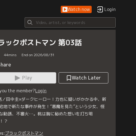
Watch now
Login
ラックポストマン 第03話
44
mins
End on 2026/08/31
Share
Play
Watch Later
 you the member?
Login
話／田中圭×ダークヒーロー！力也に疑いがかかる中、新
宅地で新たな事件が発生！“悪魔を見た”という少女、怪
な勧誘、不審火…。桃は胸に秘めた想いを打ち明
！？
es:
ブラックポストマン