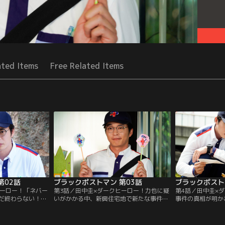
ated Items
Free Related Items
第02話
ブラックポストマン 第03話
ブラックポスト
ヒーロー！「ネバー
第3話／田中圭×ダークヒーロー！力也に疑
第4話／田中圭×
だ終わらない！？
いがかかる中、新興住宅地で新たな事件が
事件の真相が明か
也と桃は少女の手
発生！“悪魔を見た”という少女、怪しげな
ドの悪魔」誕生秘
なたは力也に疑念
勧誘、不審火…。桃は胸に秘めた想いを打
の病院で子供を巻
ち明け…！？
と直接対決！