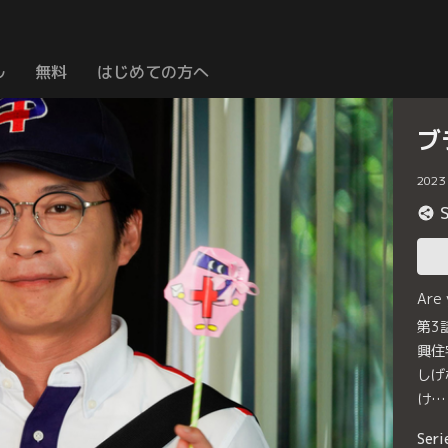
ル
無料
はじめての方へ
ブ
2023
Are
第3
興住
しげ
け…
Seri