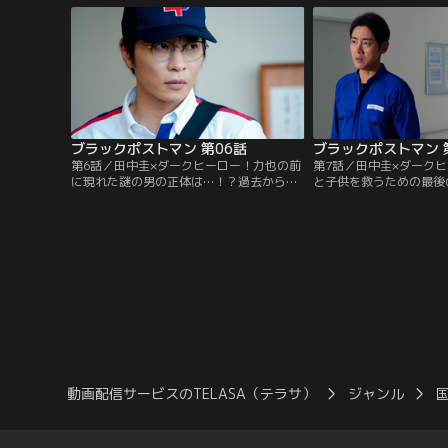
ブラックポストマン 第06話
第6話／田中圭×ダークヒーロー！力也の前
第7話／田中圭×ダーク
に現れた謎の男の正体は…！？過去から現
と子供を救うための最後
在に続く因縁が動き出す！暴走する正義と
正義とは、守るべきもの
制裁の衝突、最終話直前のクライマック
いに完結！感動のクライ
ス！
動画配信サービスのTELASA（テラサ）
ジャンル