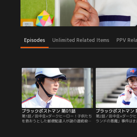
Episodes
Unlimited Related Items
PPV Rel
ブラックポストマン 第01話
ブラックポストマン 
第1話／田中圭×ダークヒーロー！子供たち
第2話／田中圭×ダーク
を救おうとした郵便配達人が謎の連続殺人
ランドの悪魔」事件はま
事件に巻き込まれ、見えない敵に立ち向か
介護施設で不審死…。力
う。怒涛の展開、衝撃の真相のノンストッ
紙を元に動き始める。ひ
プサスペンス！
を抱き…。