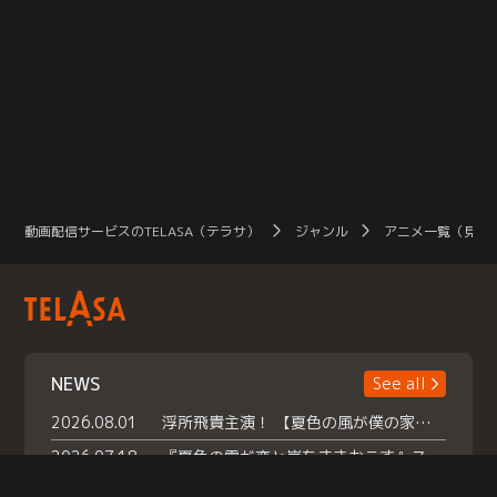
動画配信サービスのTELASA（テラサ）
ジャンル
アニメ一覧（見放
NEWS
See all
2026.08.01
浮所飛貴主演！ 【夏色の風が僕の家にやってきた】 本日よりテラサで独占配信スタート！
2026.07.18
『夏色の雲が恋と嵐をまきおこす』スペシャルメイキング 【Part1】2026年７月18日（土）23時30分～配信スタート！話題のシーンの裏側を大公開！豪華キャスト大集合！ 『武宮家 真夏の家族会議』開催！
2026.07.15
救命医・遥（今田）の《心揺さぶる過去》や、 麻酔科医・権野（船越英一郎）の《謎多きプライベート》など… 《知られざるエピソード》を独占配信！