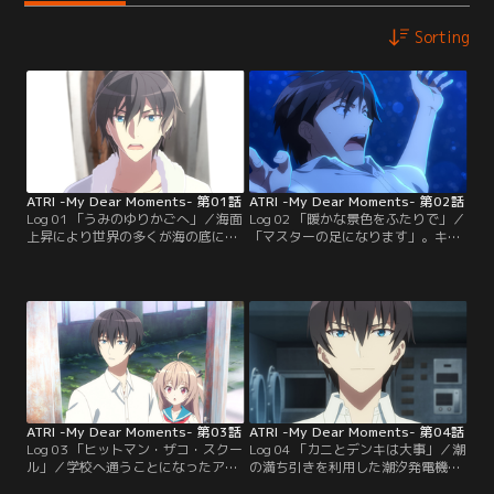
Sorting
ATRI -My Dear Moments- 第01話
ATRI -My Dear Moments- 第02話
Log 01 「うみのゆりかごへ」／海面
Log 02 「暖かな景色をふたりで」／
上昇により世界の多くが海の底に忘
「マスターの足になります」。キャ
れられた近未来。海の上に取り残さ
サリンに預けたはずが、夏生のもと
れた小さな町に生きる斑鳩夏生は、
へ戻ってきていたアトリ。マスター
謎の女・キャサリンに誘われ海洋地
をサポートすると息巻くアトリだっ
質学者だった祖母の家にある宝を探
たが、夏生を担いで海に落ちたり、
している。ある日、潜水艦で海底に
料理は失敗したりとまるでポンコ
潜った彼は、謎のカプセルとその中
ツ。そんなアトリは乃音子から受け
に眠る少女に出会う。彼女は、人間
た大事な命令を思い出そうとする
と見紛うほど精巧なヒューマノイド
が…。
だった。
ATRI -My Dear Moments- 第03話
ATRI -My Dear Moments- 第04話
Log 03 「ヒットマン・ザコ・スクー
Log 04 「カニとデンキは大事」／潮
ル」／学校へ通うことになったアト
の満ち引きを利用した潮汐発電機を
リと、付き添う夏生。しかし校舎は
作る決心し、材料を探すため再び海