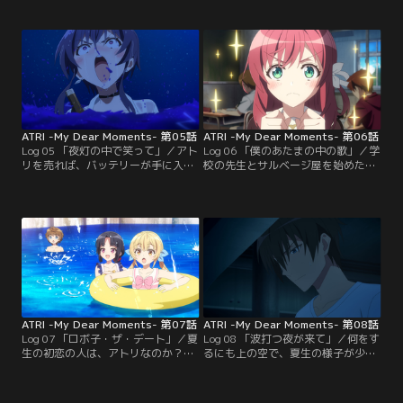
その大半が水に沈んでいた。なんと
へ潜った夏生は竜司の実家である工
か校舎に踏み入れたふたりだった
場から樹脂を持ち帰ると、すぐに作
が、そのなかは学校とはいえない閑
業に取り掛かる。作業が進む中、夏
散とした教室と予想外の教師の姿だ
生と竜司は激しく意見がぶつかり合
った。そこで夏生は、町に残った者
うも、アトリの仲裁もあり次第に仲
たちの哀しい現実を知ることにな
を深めていく。一方、学校の外には
る。
彼らを覗く怪しい人影が…。
ATRI -My Dear Moments- 第05話
ATRI -My Dear Moments- 第06話
Log 05 「夜灯の中で笑って」／アト
Log 06 「僕のあたまの中の歌」／学
リを売れば、バッテリーが手に入
校の先生とサルベージ屋を始めたこ
る。だが夏生には、もうアトリがた
とで、大きく変化した夏生の生活。
だのヒューマノイドとは思えなくな
「電気の灯る学校」の噂は生徒を呼
っていた。船着場で思い悩む夏生、
び戻し、校舎は次第に活気を取り戻
ふと目を海に向けると流されている
していた。それに比例するように豊
キャサリンを見つける。酔っぱらっ
かになっていく夏生の表情--。そん
ていた彼女を仕方なく介抱する夏生
な姿を目にし、何か裏があると睨ん
とアトリ。しかしその時、静かな船
だ竜司たちは、探りを入れ始める。
内に銃声が響く。
ATRI -My Dear Moments- 第07話
ATRI -My Dear Moments- 第08話
Log 07 「ロボ子・ザ・デート」／夏
Log 08 「波打つ夜が来て」／何をす
生の初恋の人は、アトリなのか？美
るにも上の空で、夏生の様子が少し
しかった幼い頃の記憶がどんどん上
おかしい。水菜萌たちに問い詰めら
書きされてしまう。認めたくはない
れた夏生は、渋々海の中でキスをし
が、認めざるを得ない状況を、必死
たことを打ち明けるのだった。アト