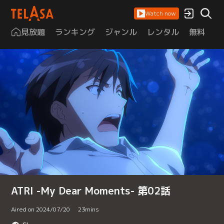
Watch now
見放題
ランキング
ジャンル
レンタル
無料
は
ATRI -My Dear Moments- 第02話
Aired on 2024/07/20
23
mins