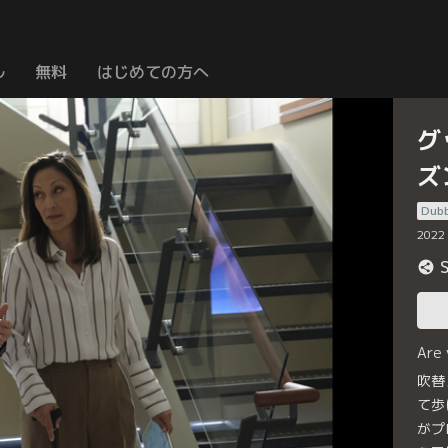
ル
無料
はじめての方へ
グ
ズ
Dub
2022
Are
吹替
て歩
がプ