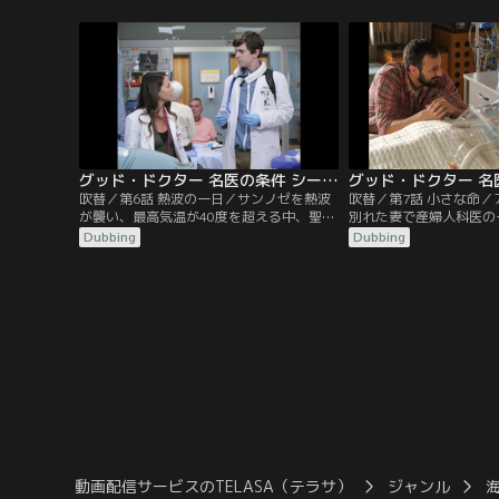
ウェンだった。オーウェンが警備員の銃を
ルが入った。ショーンは
奪って発砲、病院内に潜伏したためにコー
ャーを、アレックスはペ
ド・シルバーが発令され、SWATが到着す
を指導。そんな中、ショ
る事態に。ヴィラヌーヴァは一命を取り留
心臓移植を担当するがド
めたが、リムのオペは難航する。
なくなり、ブタの心臓を
グッド・ドクター 名医の条件 シーズン6 第06話／吹替
吹替／第6話 熱波の一日／サンノゼを熱波
吹替／第7話 小さな命
が襲い、最高気温が40度を超える中、聖ボ
別れた妻で産婦人科医の
ナベントゥラ病院は停電した老人ホームの
治療で六つ子を授かった
Dubbing
Dubbing
入居者32人を受け入れることに。その中で
ドリュースに託す。予定
90歳のエドナが頻拍で心停止する。心臓マ
胎児6人のうちひとりに
ッサージで蘇生するも肋骨が折れたためCT
見つかったため、帝王切
を撮ると、肺から腹部にかけて腫瘍が見つ
る必要があるからだ。
かる。そんな中、病院が停電し非常電源が
作動。
動画配信サービスのTELASA（テラサ）
ジャンル