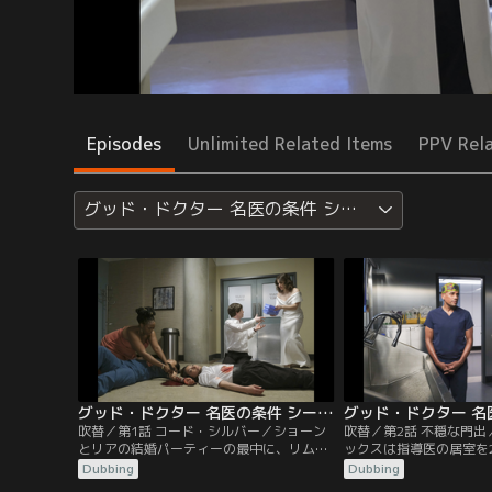
Episodes
Unlimited Related Items
PPV Rel
グッド・ドクター 名医の条件 シーズン6
グッド・ドクター 名医の条件 シーズン6 第01話／吹替
吹替／第1話 コード・シルバー／ショーン
吹替／第2話 不穏な門
とリアの結婚パーティーの最中に、リムと
ックスは指導医の居室を
ヴィラヌーヴァが休憩室で刺される。2人
る。聖ボナベントゥラ病
Dubbing
Dubbing
を刺したのはヴィラヌーヴァの元恋人オー
ントのダニエル・ペレス