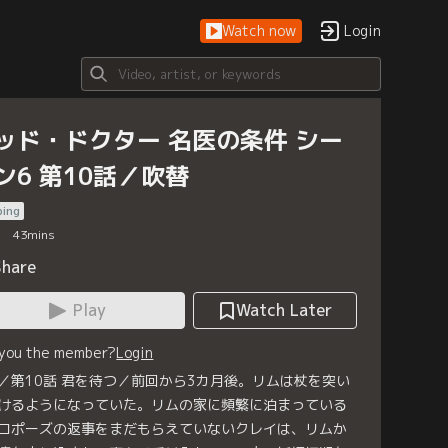
Watch now
Login
ッド・ドクター 名医の条件 シー
ン6 第10話／吹替
bing
43
mins
Share
Play
Watch Later
 you the member?
Login
／第10話 君を待つ／前回から3カ月後。リムは杖を突い
けるようになっていた。リムの家に頻繁に泊まっている
ロポーズの返事をまだもらえていないクレイは、リムか