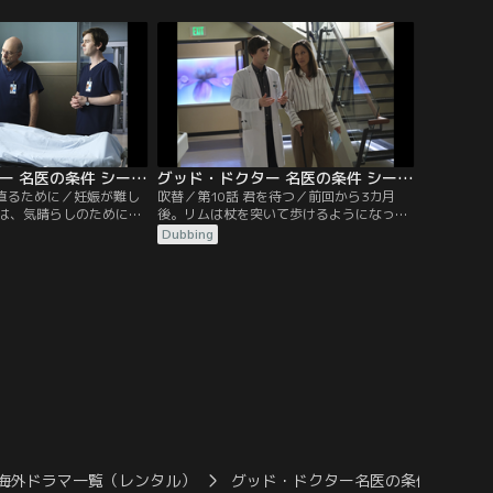
なる道を選んだことを理
をすることになるが、遺伝子検査をする
、素敵な女性と一夜を過
と、鉄が過剰に蓄積されるヘモクロマトー
が病院に着くと、ボート
シスと判明する。一方、ショーンは、リム
首を切断されたアンディ
のマヒは脊髄の圧迫のせいなので手術で治
た。
ると主張するが…。
グッド・ドクター 名医の条件 シーズン6 第09話／吹替
グッド・ドクター 名医の条件 シーズン6 第10話／吹替
ち直るために／妊娠が難し
吹替／第10話 君を待つ／前回から3カ月
は、気晴らしのために物
後。リムは杖を突いて歩けるようになって
繕が必要な古い家に惹か
いた。リムの家に頻繁に泊まっているがプ
Dubbing
は費用や安全性が気にな
ロポーズの返事をまだもらえていないクレ
。一方、トレーニング中
イは、リムから同棲を申し込まれ、喜んで
ィ。ケガは軽かったが、
受け入れる。一方、妊娠初期を乗り越えた
ンの指導のもと5カ月で
リアだったが、瘢痕組織の影響が見られ
しており、鼠経ヘルニアに
た。
海外ドラマ一覧（レンタル）
グッド・ドクター名医の条件 S6／吹