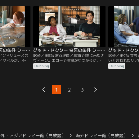
パウエルとアッシ
らしく、脳のMRI検査をすると頭頂葉に腫
パウエルが軍人に
レスとジョーダン
瘍が見つかった。入院したジュリアンは自
解できない。一方
ーンはブレットの
分の専門知識を活かし、ショーンやアッシ
ごしたアレックス
ナーの心臓が使え
ャーらにカップルがいい関係を続けるコツ
のプロペラで左足
使う選択をする。
などを助言する。
が運び込まれてい
グッド・ドクター 名医の条件 シーズン6 第07話／吹替
グッド・ドクター 名医の条件 シーズン6 第08話／吹替
／アンドリュースの
吹替／第8話 謝る理由／腹痛でERに来たナ
吹替／第9話 立
イザベルが、不妊
ヴィーン。エコーで腫瘤が見つかるが、開
いと言われたリア
妊婦ジーナをアン
腹するとそれは腫瘤ではなく5年前の虫垂
件を見て回る。修
Dubbing
Dubbing
より11週早いが、
炎切除手術の際に置き忘れられたガーゼだ
れるが、ショーン
心不全のリスクが
った。ガーゼは臓器に浸潤していて、ショ
って気乗りしない
開で全員誕生させ
ーンたちは切除できない。妊娠を望んでい
にケガをしたテデ
たナヴィーンだが、ガーゼ除去のために子
テディは弟サイモ
1
2
3
宮を全摘出するかどうかの選択を迫られ
30キロ以上減量
る。
なっていた。
海外・アジアドラマ一覧（見放題）
海外ドラマ一覧（見放題）