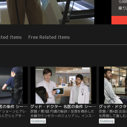
ら同
乗り
Seri
ated Items
Free Related Items
グッド・ドクター 名医の条件 シーズン6 第02話／吹替
グッド・ドクター 名医の条件 シーズン6 第03話／吹替
出／ショーンとアレ
吹替／第3話 円満の秘訣／足首を骨折した
吹替／第4話 出
2人でシェアす
夫婦カウンセラーのジュリアン。インスリ
を再現して楽しむ
院には新米レジデ
ンを打つ時間を間違えて低血糖になりフラ
肩を負傷したチャ
Dubbing
Dubbing
とダニカ・パウエ
ついたという。時間の感覚がゆがんでいる
ウエルが治療に当