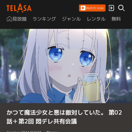
Watch now
見放題
ランキング
ジャンル
レンタル
無料
は
かつて魔法少女と悪は敵対していた。 第02
話＋第2回 悶デレ共有会議