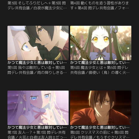
第3回 そしてふりだしへ＋第3回 悶
第4回 動くものを追う習性がありま
デレ共有会議／白夜が魔法少女にな
す＋第4回 悶デレ共有会議／フォー
った経緯を聞くに、彼女は御使いと
マルハウトが、魔法少女討伐の任に
やらに騙され、利用されているだけ
あたるミラの補佐につくことになっ
に思える。このままではますます疲
た。悪の参謀であるミラが、あろう
弊していくばかりではないか……？
ことか魔法少女にご執心--という噂
と心配するミラ。そんなある夜、ミ
を聞きつけた悪の王からの監視でも
ラはホステスとして働く白夜と出会
あるのだろう。ミラとしては、王の
う。白夜は涙ながらに、「え……え
信用を失うわけにはいかない。本当
っちなディスクにして売られそうな
に決着をつける時が来たようだ……
んです……」
と覚悟を決めるが…。
かつて魔法少女と悪は敵対していた。 第05話＋第5回 悶デレ共有会議
かつて魔法少女と悪は敵対していた。 第06話＋第6回 悶デレ共有会議
第5回 我々は敵対している＋第5回
第6回 魔法少女とは＋第6回 悶デレ
悶デレ共有会議／雨の降りしきる
共有会議／御使い（鳥）の導く火花
中、白夜は今日も魔法少女の仕事に
は、ちょっぴり恥ずかしがり屋の魔
出かける。一方、組織の自室で白夜
法少女だ。魔法少女に憧れ、積極的
への贈り物を検索していたミラは、
に仕事を頑張る彼女のことを、御使
戦闘員に呼び出される。地下牢にい
い（鳥）は「真の魔法少女」と評す
たのは、両手両足を拘束された白夜
る。ある日、傷だらけで悪と戦う火
だった。戦闘員たちの目がある中、
花の前に、ミラが立ちふさが
ミラは不適に笑う。「これから陰惨
り……。
にして残忍な尋問を始める--」
かつて魔法少女と悪は敵対していた。 第07話＋第7回 悶デレ共有会議
かつて魔法少女と悪は敵対していた。 第08話＋第8回 悶デレ共有会議
第7回 友人…？＋第7回 悶デレ共有
第8回 クリスマスの前に＋第8回 悶
会議／火花と白夜は友人同士だっ
デレ共有会議／もうすぐクリスマ