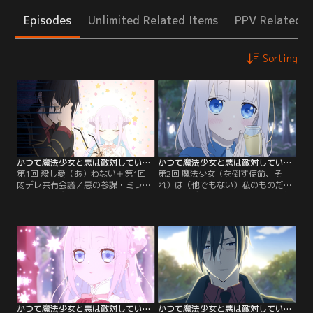
Episodes
Unlimited Related Items
PPV Related I
Sorting
かつて魔法少女と悪は敵対していた。 第01話＋第1回 悶デレ共有会議
かつて魔法少女と悪は敵対していた。 第02話＋第2回 悶デレ共有会議
第1回 殺し愛（あ）わない＋第1回
第2回 魔法少女（を倒す使命、そ
悶デレ共有会議／悪の参謀・ミラ
れ）は（他でもない）私のものだ＋
は、薄幸の魔法少女・白夜に一目ボ
第2回 悶デレ共有会議／公園でのお
レしてしまう。地上侵略を進めるた
茶会が日課となりつつある二人。ミ
め再び彼女に会いに行くが、なぜか
ラのコートの袖が焼け焦げているこ
手土産持参。白夜のなにげない言動
とに気づき、白夜はアップリケをつ
に翻弄されるばかりの自分にミラ自
ける。「魔法少女の仕事は思ったよ
身も戸惑う。「この悪の参謀である
り辛くないんです。きっと、優しい
私が、一体どうしたというの
参謀さんのおかげです……」そう口
だ……！？」
にする白夜に、ミラは「優しくなど
ない」と否定して……。
かつて魔法少女と悪は敵対していた。 第03話＋第3回 悶デレ共有会議
かつて魔法少女と悪は敵対していた。 第04話＋第4回 悶デレ共有会議