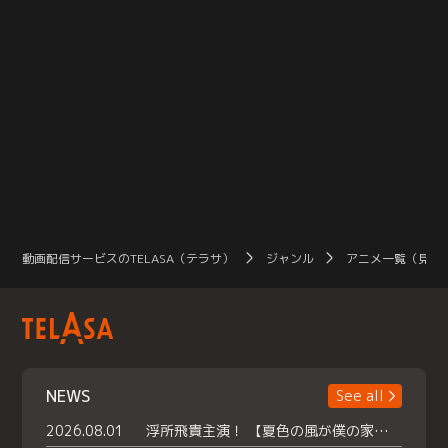
動画配信サービスのTELASA（テラサ）
ジャンル
アニメ一覧（見放
NEWS
See all
2026.08.01
浮所飛貴主演！ 【夏色の風が僕の家にやってきた】 本日よりテラサで独占配信スタート！