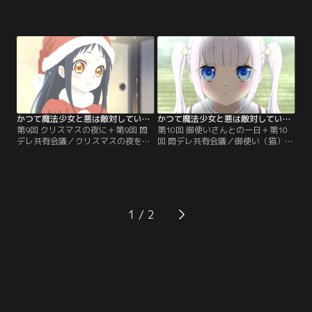
た。再会の喜びをラリアットで表現
ス。白夜へのプレゼントを悩むミラ
する火花を見て、ミラはちょっと困
に、スピカとアルキオネがアドバイ
惑する。御使い（鳥）に魔法少女失
スする。その様子を観察し、密かに
格を言い渡された白夜は、あっさり
興奮を覚える痴女がひとり……。一
承諾するも、もちろん出来れば辞め
方、白夜と御使い（猫）は、クリス
たくはない。せめて理由を聞かせて
マス感あふれる商店街で火花たちに
ほしいと頼むと、御使い（鳥）はと
遭遇し……。
んでもない理由を口にした！
かつて魔法少女と悪は敵対していた。 第09話＋第9回 悶デレ共有会議
かつて魔法少女と悪は敵対していた。 第10話＋第10回 悶デレ共有会議
第9回 クリスマスの夜に＋第9回 悶
第10回 御使いさんとの一日＋第10
デレ共有会議／クリスマスの夜を一
回 悶デレ共有会議／御使い（猫）と
緒に過ごす約束をしたミラと白夜。
白夜の一日は、大晦日もいつもと変
家までの道すがら、商店街で買い物
わらない。白夜が朝食を作り、御使
をしたり、穏やかな時間を共有す
い（猫）を起こし、セクハラを受け
る。晩ご飯は、白夜の手作りハンバ
る。朝食後は時々、御使い（猫）の
ーグ。その形が星とハートで、動揺
気分により会議が開かれ、そしてセ
するミラ。「まさか私がハート？ハ
クハラを受ける。一方、悪の組織で
1
ートということはつまり--」
は、この時期だけの特別会議が開か
れており……。