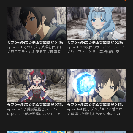
モブから始まる探索英雄譚 第01話
モブから始まる探索英雄譚 第02話
episode1 そのモブは英雄を目指す
episode2 2枚目のサーバントカード
／毎日スライムを狩るモブ探索者・
／シルフィーと共に第2階層に突入
高木海斗はある日見たこともない黄
した海斗は、ゴブリン、スケルトン
金のスライムに遭遇する。倒したス
を打ち倒し順調にレベルを上げる。
ライムがドロップしたのは、激レア
第3階層への挑戦への準備を終えた
アイテムのサーバントカードだっ
その時、銀色のスライムが現れ-
た！
-！？
モブから始まる探索英雄譚 第03話
モブから始まる探索英雄譚 第04話
episode3 子爵級悪魔とシルフィー
episode4 隠しダンジョン／せっか
の悩み／子爵級悪魔のルシェリアを
く獲得した魔法をうまく使いこなす
新たに仲間にした海斗は、その横暴
ことができず、特訓に励む海斗。そ
な態度に振り回されながらも順調に
の矢先、シルフィーの女神パワーで
ダンジョンを攻略していく。それを
隠しダンジョンを発見。初のボス戦
見ていたシルフィーの様子がおかし
に挑む--！！