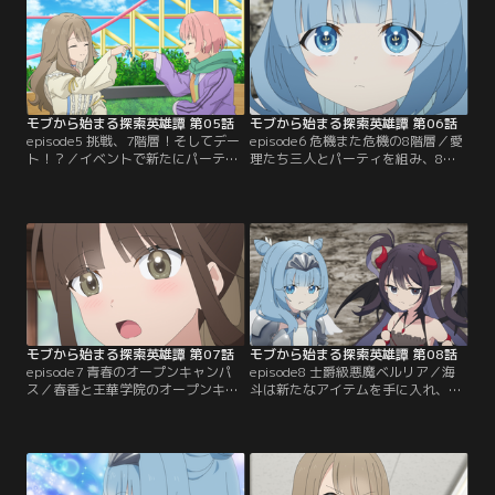
くて…？
モブから始まる探索英雄譚 第05話
モブから始まる探索英雄譚 第06話
episode5 挑戦、7階層！そしてデー
episode6 危機また危機の8階層／愛
ト！？／イベントで新たにパーティ
理たち三人とパーティを組み、8階
ーを組み、ゴーレムを倒したこと
層まで探索を進めていた。不運にも
で、今後も一緒に探索してほしいと
大型モンスターと閉じ込められ追い
お願いされ悩む海斗。そんな中幼馴
詰められた海斗は、ついに皆の前で
染の春香からデートに誘われ
サーバントを呼び出すが--！？
て……。
モブから始まる探索英雄譚 第07話
モブから始まる探索英雄譚 第08話
episode7 青春のオープンキャンパ
episode8 士爵級悪魔ベルリア／海
ス／春香と王華学院のオープンキャ
斗は新たなアイテムを手に入れ、9
ンパスに行くことになった海斗。
階層に挑戦していた。愛理らと共に
「ダンジョンのことは忘れて」そう
気を引き締めて進んでゆくが、深層
告げられた海斗だったが、口を滑ら
階にのみ生息するモンスター・オル
せダンジョン攻略の事がバレてしま
トロスが立ちふさがる--。
った！