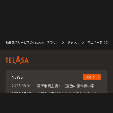
動画配信サービスのTELASA（テラサ）
ジャンル
アニメ一覧（見放
NEWS
See all
2026.08.01
浮所飛貴主演！ 【夏色の風が僕の家にやってきた】 本日よりテラサで独占配信スタート！
2026.07.18
『夏色の雲が恋と嵐をまきおこす』スペシャルメイキング 【Part1】2026年７月18日（土）23時30分～配信スタート！話題のシーンの裏側を大公開！豪華キャスト大集合！ 『武宮家 真夏の家族会議』開催！
2026.07.15
救命医・遥（今田）の《心揺さぶる過去》や、 麻酔科医・権野（船越英一郎）の《謎多きプライベート》など… 《知られざるエピソード》を独占配信！