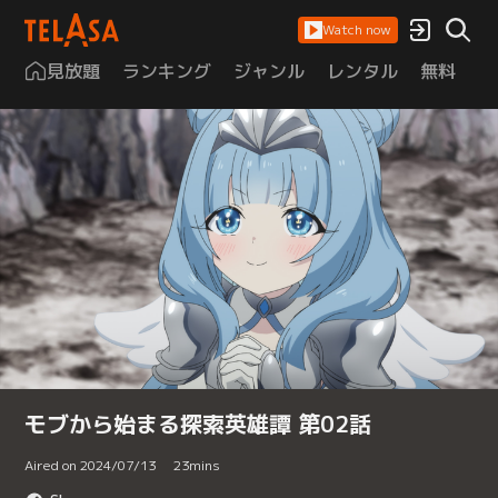
Watch now
見放題
ランキング
ジャンル
レンタル
無料
は
モブから始まる探索英雄譚 第02話
Aired on 2024/07/13
23
mins