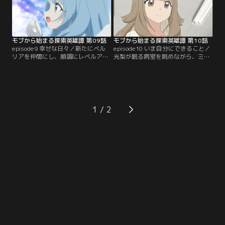
モブから始まる探索英雄譚 第09話
モブから始まる探索英雄譚 第10話
episode9 幸せな日々／新たにベル
episode10 いま自分にできること／
リアを仲間にし、順調にレベルアッ
光梨が眠る病室を眺めながら、ミク
プしていく海斗達。そんな中、勉強
は光梨との出会いを思いだしてい
会が開催され愛理邸に招かれること
た。いつだって一緒にいてくれた光
に。集中できない面々に、愛理はと
梨を慮るミク。見守る海斗達には辛
ある提案をする…。
い現実が待っていた。
1