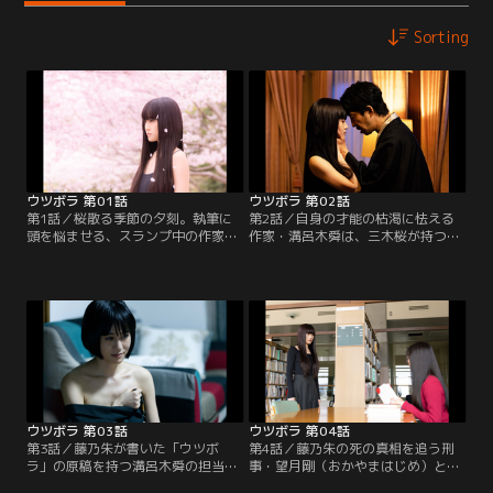
Sorting
ウツボラ 第01話
ウツボラ 第02話
第1話／桜散る季節の夕刻。執筆に
第2話／自身の才能の枯渇に怯える
頭を悩ませる、スランプ中の作家・
作家・溝呂木舜は、三木桜が持つ原
溝呂木舜（北村有起哉）の元に一本
稿を手に入れたいあまり、彼女の誘
の電話が入る。それは、藤乃朱（前
惑に負け、体を重ねてしまう。一
田敦子）がビルから飛び降りて自殺
方、刑事・海馬芳嗣（武田航平）は
したという知らせ。顔の潰れた死体
藤乃朱の死に疑問を抱き、調査を進
となり横たわる朱の姿にショックを
める。顔の潰れた死体だけでは、死
隠せない溝呂木。彼の前に、朱と同
んだのが本当に朱かどうか判断出来
一人物かと見まごうかのごとくそっ
ない。朱と桜は同一人物ではないの
くりな顔の女・三木桜（前田敦子）
か…。では、死んだのは一体誰なの
が現れる。
か…。
ウツボラ 第03話
ウツボラ 第04話
第3話／藤乃朱が書いた「ウツボ
第4話／藤乃朱の死の真相を追う刑
ラ」の原稿を持つ溝呂木舜の担当編
事・望月剛（おかやまはじめ）と海
集者・辻真琴（藤原季節）は、溝呂
馬芳嗣は、三木桜が整形で今の顔に