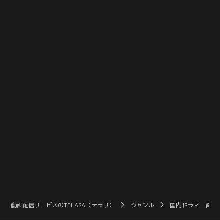
前にすると、その真摯な想いと自分
たのか…？それとも三木桜だったの
の行動の愚かさに泣き崩れてしまう
か…？溝呂木は深い困惑の中にい
のだった。
た…。遂に「ウツボラ」の謎が明か
される。
動画配信サービスのTELASA（テラサ）
ジャンル
国内ドラマ一覧（