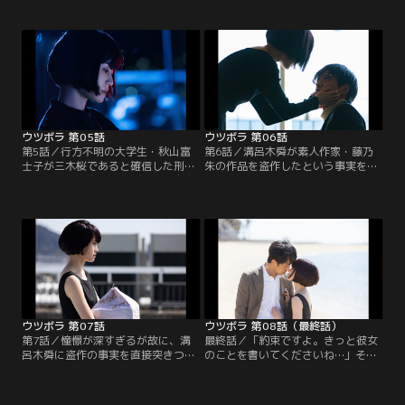
木への憧憬から、盗作の疑念を一人
なった可能性に至った。海馬は藤乃
で抱えていた。しかし、溝呂木の古
朱が所持していた携帯電話の契約
くからの友人であり同僚作家・矢田
者・秋山富士子の行方を追う。その
部理（渡辺いっけい）と女流作家・
頃、次回の連載原稿を受け取るため
野宮愛（雛形あきこ）も同様に盗作
に、溝呂木舜は三木桜と逢瀬してい
を疑っていた。一方、藤乃朱の死の
た。桜は溝呂木に特別な感情を抱き
真相を探る刑事・海馬芳嗣は、三木
始めており、そんな自分自身に混乱
桜の不穏な動きに目を光らせ…。
していたが…。
ウツボラ 第05話
ウツボラ 第06話
第5話／行方不明の大学生・秋山富
第6話／溝呂木舜が素人作家・藤乃
士子が三木桜であると確信した刑
朱の作品を盗作したという事実を編
事・望月剛。自殺した藤乃朱と自身
集長に告げた辻真琴。しかしなが
の自殺した妹を重ねて暴走しがちな
ら、編集部の方針として「ウツボ
海馬芳嗣を諭すため、原点に戻って
ラ」は溝呂木の名前で連載続行する
調査するが…。三木桜は刑事の捜査
と告げられ、失望していた。彼の正
の手が迫っていること、そして、溝
義はあらぬ方向へ走り出し…。一
呂木舜に拒否されたことを儚み、精
方、刑事の望月剛と海馬芳嗣は「浅
神的に追い詰められていた。
尾ゆかり」という新たな人物に辿り
着く。
ウツボラ 第07話
ウツボラ 第08話（最終話）
第7話／憧憬が深すぎるが故に、溝
最終話／「約束ですよ。きっと彼女
呂木舜に盗作の事実を直接突きつけ
のことを書いてくださいね…」そう
た編集者の辻真琴。隠蔽の交換条件
言い残し、溝呂木舜の目の前でビル
として溝呂木の姪・コヨミ（平祐
の屋上から飛び降りた女性…。自分
奈）を要求するも、いざ彼女を目の
の目の前にいた女性は、藤乃朱だっ