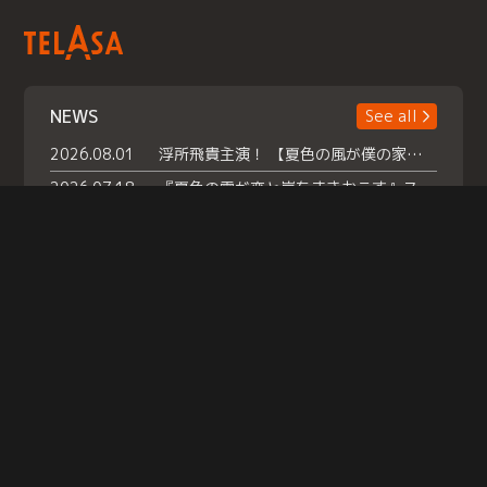
NEWS
See all
2026.08.01
浮所飛貴主演！ 【夏色の風が僕の家にやってきた】 本日よりテラサで独占配信スタート！
2026.07.18
『夏色の雲が恋と嵐をまきおこす』スペシャルメイキング 【Part1】2026年７月18日（土）23時30分～配信スタート！話題のシーンの裏側を大公開！豪華キャスト大集合！ 『武宮家 真夏の家族会議』開催！
2026.07.15
救命医・遥（今田）の《心揺さぶる過去》や、 麻酔科医・権野（船越英一郎）の《謎多きプライベート》など… 《知られざるエピソード》を独占配信！
Help
|
Company Profile
|
Act on Specified Commercial Transactions
|
Terms of Service
|
Privacy Policy