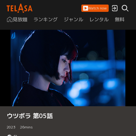
Watch now
見放題
ランキング
ジャンル
レンタル
無料
は
ウツボラ 第05話
2023
26
mins