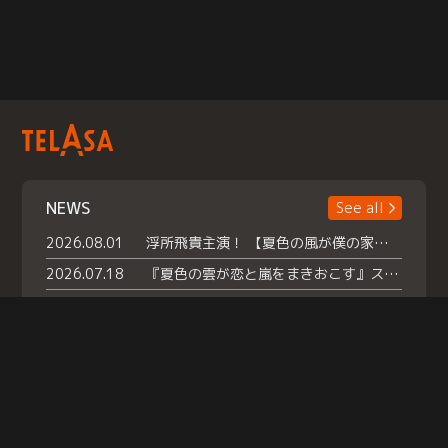
NEWS
See all
2026.08.01
浮所飛貴主演！ 【夏色の風が僕の家にやってきた】 本日よりテラサで独占配信スタート！
2026.07.18
『夏色の雲が恋と嵐をまきおこす』スペシャルメイキング 【Part1】2026年７月18日（土）23時30分～配信スタート！話題のシーンの裏側を大公開！豪華キャスト大集合！ 『武宮家 真夏の家族会議』開催！
2026.07.15
救命医・遥（今田）の《心揺さぶる過去》や、 麻酔科医・権野（船越英一郎）の《謎多きプライベート》など… 《知られざるエピソード》を独占配信！