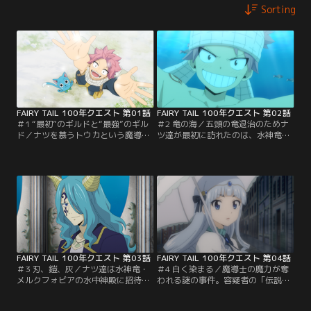
Sorting
FAIRY TAIL 100年クエスト 第01話
FAIRY TAIL 100年クエスト 第02話
＃1 “最初”のギルドと“最強”のギル
＃2 竜の海／五頭の竜退治のためナ
ド／ナツを慕うトウカという魔導士
ツ達が最初に訪れたのは、水神竜に
が「妖精の尻尾」に加入する。同じ
縁のあるエルミナ。そこは町全体が
頃ナツと仲間達は「100年クエス
海中に没し、町人が魚姿になる不思
ト」受注のため、遥か遠い大陸の、
議な所だった。一方「妖精の尻尾」
最古の魔導士ギルドを目指してい
では、ガジルとジュビアが新人トウ
た。到着すると法竜と名乗る謎の竜
カを怪しんでいた。
が現れて！？
FAIRY TAIL 100年クエスト 第03話
FAIRY TAIL 100年クエスト 第04話
＃3 刃、鎧、灰／ナツ達は水神竜・
＃4 白く染まる／魔導士の魔力が奪
メルクフォビアの水中神殿に招待さ
われる謎の事件。容疑者の「伝説の
れる。討伐対象のはずの水神竜が温
白魔導士」を追うジェラールは「妖
厚な性格で戸惑うナツ達。そんな
精の尻尾」の新人トウカに詰め寄