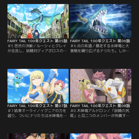
中、竜を食べて力を得る魔導士ギル
る。北の大陸ではナツ・エルザ・ウ
ド「ディアボロス」が神殿を急襲
ェンディが敵に連れ去られ、ルーシ
し、激しいバトルが始まる！
ィが意外な人物と遭遇する。
FAIRY TAIL 100年クエスト 第05話
FAIRY TAIL 100年クエスト 第06話
＃5 苦渋の決断／ルーシィとグレイ
＃6 炎の系譜／暴走する水神竜と大
が合流し、妖精対ディアボロスの戦
激戦を繰り広げるナツたち。しかし
闘が激化。劣勢を感じたスカリオン
その絶大な力の前にナツの炎はかき
は一時撤退を選ぶ。その後ナツ達が
消され、窮地に陥る。そんな時、驚
エルミナへ戻ると、町中の建物は水
くべき乱入者が現れる。“彼”の口か
によって半壊し、住民は混乱し逃げ
ら語られたのは、予想だにしない人
惑う。水神竜の暴走！？
物の名前だった…！
FAIRY TAIL 100年クエスト 第07話
FAIRY TAIL 100年クエスト 第08話
＃7 結果オーライ／イグニアの力を
＃8 木神竜アルドロン／「妖精の尻
借り、ついにナツたちは水神竜を討
尾」と瓜二つのメンバーが所属する
伐した。守り神を失ったエルミナの
タレントギルド「フェアリーネイ
町人の元へカラミールがやってき
ル」との交流を経て、ナツたちはギ
て…。そして残る四体の神竜の情報
ルティナ大陸最大の都市・ドラシー
を得たナツたちは、次の目的地ギル
ルへ到着。束の間の休息をとってい