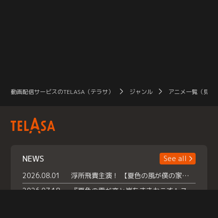
動画配信サービスのTELASA（テラサ）
ジャンル
アニメ一覧（見放
NEWS
See all
2026.08.01
浮所飛貴主演！ 【夏色の風が僕の家にやってきた】 本日よりテラサで独占配信スタート！
2026.07.18
『夏色の雲が恋と嵐をまきおこす』スペシャルメイキング 【Part1】2026年７月18日（土）23時30分～配信スタート！話題のシーンの裏側を大公開！豪華キャスト大集合！ 『武宮家 真夏の家族会議』開催！
2026.07.15
救命医・遥（今田）の《心揺さぶる過去》や、 麻酔科医・権野（船越英一郎）の《謎多きプライベート》など… 《知られざるエピソード》を独占配信！