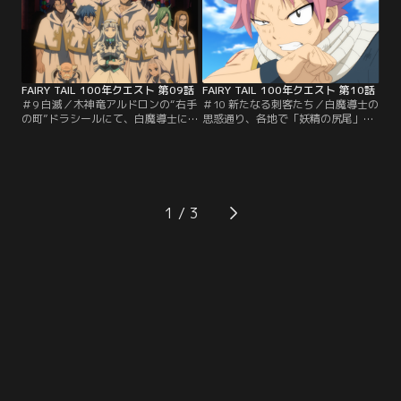
ティナ大陸中心部へと向かう。
たが、突然地面が揺れだして…！？
FAIRY TAIL 100年クエスト 第09話
FAIRY TAIL 100年クエスト 第10話
＃9 白滅／木神竜アルドロンの“右手
＃10 新たなる刺客たち／白魔導士の
の町”ドラシールにて、白魔導士に
思惑通り、各地で「妖精の尻尾」の
操られた「妖精の尻尾」メンバーと
同士討ちが開戦。ミラジェーンたち
相対するナツたち。仲間を救うには
を倒すため、ルーシィは新技“星霊
仲間と戦わなければならない…「バ
衣合成”を繰り出す。時を同じくし
トル・オブ・フェアリーテイル」が
て、五神竜を狙うディアボロスも集
再び開幕する！？
結。三つ巴の戦いがはじまる！
1