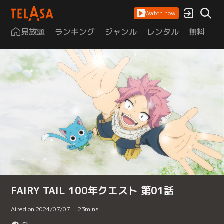
Watch now
見放題
ランキング
ジャンル
レンタル
無料
は
FAIRY TAIL 100年クエスト 第01話
Aired on 2024/07/07
23
mins