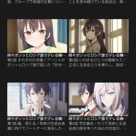
前、グループで地域の仕事について
ことを拒み続けている政近は、統也
調査することになったとき、アーリ
から自身が冴えない男子だった頃の
ャは本気で課題に取り組んだ。しか
話を聞く。そして、生徒会に入る動
し、グループの仲間たちは課題を適
機が何であれ、そこに後ろめたさを
当に捉えていたことで、大喧嘩に。
覚える必要はないと諭される。一方
それからアーリャは他人に期待せず
で、アーリャは単身、野球部とサッ
に生きていくようになる。しかし、
カー部の校庭使用権を巡る会議を仲
昨年の学園祭で起きたとある出来事
裁する仕事を請け負っていた。しか
によって政近から諭され、その日を
し、どちらもヒートアップし…。
きっかけに…。
時々ボソッとロシア語でデレる隣のアーリャさん 第05話
時々ボソッとロシア語でデレる隣のアーリャさん 第06話
第5話 それぞれの決意／アーリャが
第6話 いわゆるひとつの間接キス／
ボソッとロシア語で呟いた「好き
正式に生徒会入りを果たし、政近は
よ」という言葉。そして、幼少期に
アーリャとともに他のメンバーと交
初恋をした相手のこと。二人の女の
流しながら活動に奔走し始める。ア
子に政近が想いを巡らせる中、有希
ーリャは有希からパートナーを奪っ
はお構いなしに兄との愉快な日常を
たことに対し仁義を切りに行くも、
過ごしに来る。しかし有希も、政近
政近のことを誰よりも愛していると
が生徒会長選挙で自分ではなくアー
いう発言に振り回されてしま
リャのサポートを務めることを聞い
い……！？更には、ほんわかとして
て……。一方、アーリャも自分が呟
いるマーシャが政近と話している様
いてしまったことを…。
子にも嫉妬してしまう。
時々ボソッとロシア語でデレる隣のアーリャさん 第07話
時々ボソッとロシア語でデレる隣のアーリャさん 第08話
第7話 嵐、来たる／有希が生徒会長
第8話 学生議会／かつて有希と生徒
選に向けてパートナーに指名したの
会長の座を争った谷山沙也加が、ア
は、彼女の従者である君嶋綾乃だっ
ーリャと政近が有希と戦うことに対