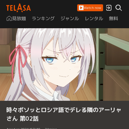
Watch now
見放題
ランキング
ジャンル
レンタル
無料
は
時々ボソッとロシア語でデレる隣のアーリャ
さん 第02話