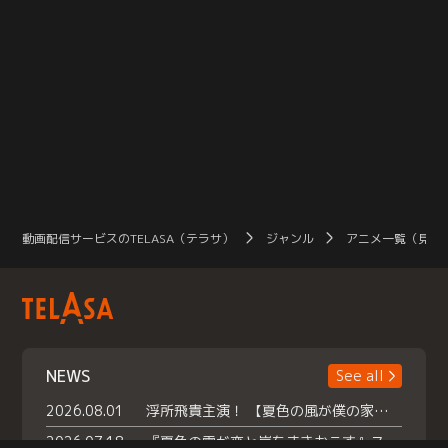
動画配信サービスのTELASA（テラサ）
ジャンル
アニメ一覧（見放
NEWS
See all
2026.08.01
浮所飛貴主演！ 【夏色の風が僕の家にやってきた】 本日よりテラサで独占配信スタート！
2026.07.18
『夏色の雲が恋と嵐をまきおこす』スペシャルメイキング 【Part1】2026年７月18日（土）23時30分～配信スタート！話題のシーンの裏側を大公開！豪華キャスト大集合！ 『武宮家 真夏の家族会議』開催！