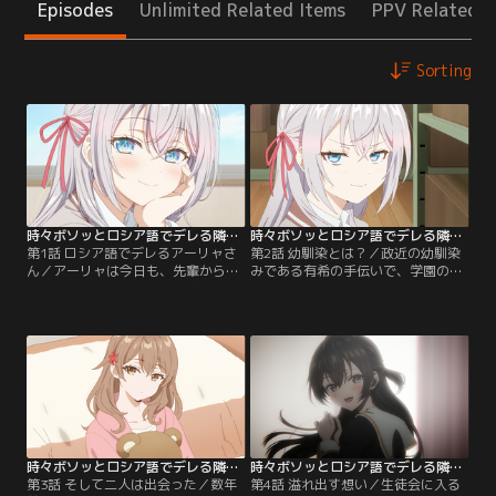
Episodes
Unlimited Related Items
PPV Related I
Sorting
時々ボソッとロシア語でデレる隣のアーリャさん 第01話
時々ボソッとロシア語でデレる隣のアーリャさん 第02話
第1話 ロシア語でデレるアーリャさ
第2話 幼馴染とは？／政近の幼馴染
ん／アーリャは今日も、先輩からの
みである有希の手伝いで、学園の備
告白を玉砕し、完璧超人と噂されて
品整理をすることになった政近とア
いた。そんな彼女が普段と違う顔を
ーリャ。使用用途の分からない備品
見せるのは、とある一瞬、隣の席で
に呆れつつ作業を進める中、生徒会
だらけている政近に対してだけ。授
長の統也がやってくる。彼は政近の
業中に居眠りをしていたり、休み時
仕事を認め、生徒会へ勧誘してき
間に禁止されているスマホを使って
た。政近はその誘いを断るものの、
ソシャゲをしていたり。そんな政近
同時にアーリャが生徒会長選挙への
に日本語では注意しながらも、時々
出馬を考えていることを知り……。
ボソッとロシア語で…。
時々ボソッとロシア語でデレる隣のアーリャさん 第03話
時々ボソッとロシア語でデレる隣のアーリャさん 第04話
第3話 そして二人は出会った／数年
第4話 溢れ出す想い／生徒会に入る