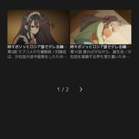
た。綾乃は政近が有希ではなくアー
して、異議を申し立ててきた。更に
リャの補佐役となったことで周防家
は、アーリャと政近を生徒会長選挙
当主が怒っていることを伝えるが、
の出馬候補から引きずり下ろそう
政近は「周防家の事情など俺には関
と、沙也加は二人へ討論会を申し込
係ない」と言い返す。その想いを知
む。討論会の議題は、「生徒会加入
った有希もまた、アーリャ＆政近に
における教師の査定の導入」。ここ
どう立ち回るのか考え始め……。
で負けては、生徒会長への道が閉ざ
されてしまう。
時々ボソッとロシア語でデレる隣のアーリャさん 第09話
時々ボソッとロシア語でデレる隣のアーリャさん 第10話
第9話 ラブコメのち催眠術／討論会
第10話 遅ればせながら、誕生会／沙
は、沙也加が途中退席をしたため
也加を揶揄する声も落ち着いたある
に、アーリャの勝利に終わった。し
日、アーリャから政近のもとへ電話
かし、アーリャは生徒たちから揶揄
がかかってくる。そこでアーリャ
されている沙也加のことが気がかり
は、政近がテストで学年30位以内に
で、政近に彼女を救いたいと相談す
入ったら、なんでも言うことを聞く
る。そこで政近は、彼女の幼なじみ
と約束した。しかしその会話の最
である宮前乃々亜のもとへ向かうの
中、自分が政近の誕生日パーティー
1
だった。一方で、生徒会を取り巻く
に誘われなかったと知って、落ち込
ラブコメの空気はさらに加速。政近
んでしまう。
とアーリャは有希たちと共に…。