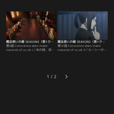
っかけに、生徒達は少しずつ打ち解
ュクラフト”。生徒達は授業の一環
け始めていた。しかしチセは未だ識
としてスコットランドへ赴いてい
らない。居合わせていた少女にもま
た。そこは、夜の者どもが荒野に遊
た、縛られた運命があることに。一
ぶ地。善き者も悪しき者も、此方を
羽の夜鷹が、囚われた心を呼び戻
見据える瞳は常に闇の中に在る。
す。【提供：バンダイチャンネル】
【提供：バンダイチャンネル】
魔法使いの嫁 SEASON2（第1クール） 第09話
魔法使いの嫁 SEASON2（第1クール） 第10話
第9話 Conscience does make
第10話 Conscience does make
cowards of us all. I／あの時、耳元
cowards of us all. II／ルーシーが目
で囁かれた声。声に導かれるまま
を覚まし、ひとたびの安堵が訪れた
に、海妖馬を傷つけた自分。その選
のも束の間。学院に忍び込んだ2匹
択にチセは困惑していた。一方、学
の獣人がチセたちに襲いかかる。そ
院内では閉架に収まるはずの禁書盗
の姿に底知れぬ憎悪を表し、叫ぶル
難が判明する。それは“カルナマゴ
ーシー。混沌とした状況で活路を思
スの遺言”の写本、生ける者の生死
案するチセ。その時、彼女の内なる
1
と時に纏わる書--。【提供：バンダ
声の主が再び囁き始める--。【提
イチャンネル】
供：バンダイチャンネル】