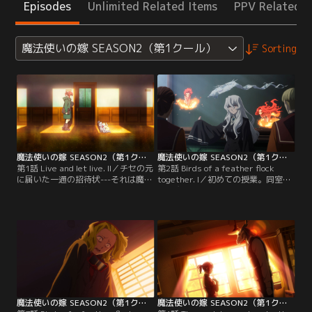
Episodes
Unlimited Related Items
PPV Related I
魔法使いの嫁 SEASON2（第1クール）
Sorting
魔法使いの嫁 SEASON2（第1クール） 第01話
魔法使いの嫁 SEASON2（第1クール） 第02話
第1話 Live and let live. II／チセの元
第2話 Birds of a feather flock
に届いた一通の招待状---それは魔術
together. I／初めての授業。同室と
師の原石が集う”学院（カレッ
なる魔術師との邂逅。慣れぬ世界に
ジ）”からのものだった。蘇る過去
戸惑うチセだったが、アリスとの再
の記憶、やっと手に入れた居場所。
会に胸をなでおろす。2人の前には
悩みながらもチセは門を叩く決意を
教壇に立つエリアスの姿。魔術師が
かためる。--学びたいんです。それ
集う学院で”魔法”の授業が始まろう
が私や誰かの助けになるかもしれな
としていた。【提供：バンダイチャ
いから--【提供：バンダイチャンネ
ンネル】
ル】
魔法使いの嫁 SEASON2（第1クール） 第03話
魔法使いの嫁 SEASON2（第1クール） 第04話