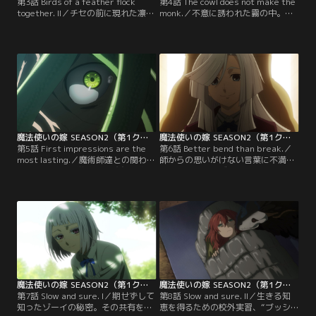
第3話 Birds of a feather flock
第4話 The cowl does not make the
together. II／チセの前に現れた凛と
monk.／不意に誘われた霧の中。待
した青年、リアン。魔法の教えを乞
ち受けていたのは、謎めいた婦女・
う彼に、アリスの使い魔ウィル・オ
ラハブとの邂逅だった。チセの胸元
ー・ウィスプは適性の欠如を宣告す
に光る翡翠の色を見て、彼女は過ぎ
る。リアンは悲しげな表情を浮かべ
し日を語り始める。人の形をなぞる
るも、気にした様子は見せない。彼
日々が、人為らざる者にもたらした
の案内によってエリアスと合流した
ものとは。【提供：バンダイチャン
チセは食堂の訪問を提案される。
ネル】
【提供：バンダイチャンネル】
魔法使いの嫁 SEASON2（第1クール） 第05話
魔法使いの嫁 SEASON2（第1クール） 第06話
第5話 First impressions are the
第6話 Better bend than break.／
most lasting.／魔術師達との関わり
師からの思いがけない言葉に不満を
の中で、チセは学院を飛び交う噂話
燻らせ、エインズワース邸を訪ねた
を耳にする。学び舎の礎を築いた魔
アリス。その胸中を知り、チセもま
術大家＜七つの盾＞。そしてルーム
た自分の境遇を思い返していた。
メイトに纏わる＜書紡ぎ蜘蛛（ウェ
「師弟」「伴侶」「親子」交わりの
ブスター）の悲劇＞。学院に渦巻く
中で得た在り方。望むものと望まれ
因果が次第に姿を現し始める。【提
るものの狭間で、少女達は揺れ動
供：バンダイチャンネル】
く。【提供：バンダイチャンネル】
魔法使いの嫁 SEASON2（第1クール） 第07話
魔法使いの嫁 SEASON2（第1クール） 第08話
第7話 Slow and sure. I／期せずして
第8話 Slow and sure. II／生きる知
知ったゾーイの秘密。その共有をき
恵を得るための校外実習、“ブッシ