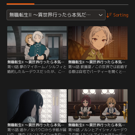
無職転生II ～異世界行ったら本気だす～（第2クール）
Sorting
無職転生II ～異世界行ったら本気だす～（第2クール） 第13話
無職転生II ～異世界行ったら本気だす～（第2クール） 第14話
第13話 夢のマイホーム／シルフィと
第14話 披露宴／この世界では結婚す
婚約したルーデウスだったが、この
る際は自宅でパーティーを開くとい
世界での結婚の手順がわからず、ザ
うことで、ルーデウスはシルフィと
ノバとクリフに相談する。暮らす家
共にその準備を進める。そしてパー
を決めるのが先決と聞いたルーデウ
ティー当日、アリエルやザノバらラ
スは、不動産屋で大きいわりに安い
ノア魔法大学の面々が出席する中、
物件を紹介される。そこは呪いによ
エリナリーゼの表情がいつもと違っ
り訪れる者が謎の死を遂げる、ワケ
ていた。そんな中ルーデウスはアリ
あり物件だというが…。【提供：バ
エルからある申し出を受けて…。
ンダイチャンネル】
【提供：バンダイチャンネル】
無職転生II ～異世界行ったら本気だす～（第2クール） 第15話
無職転生II ～異世界行ったら本気だす～（第2クール） 第16話
第15話 遥か／父パウロから手紙が届
第16話 ノルンとアイシャ／ルーデウ
いた。妹のノルンとアイシャを引き
スの妹ノルンとアイシャがルーデウ