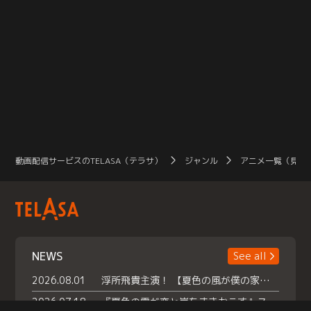
動画配信サービスのTELASA（テラサ）
ジャンル
アニメ一覧（見放
NEWS
See all
2026.08.01
浮所飛貴主演！ 【夏色の風が僕の家にやってきた】 本日よりテラサで独占配信スタート！
2026.07.18
『夏色の雲が恋と嵐をまきおこす』スペシャルメイキング 【Part1】2026年７月18日（土）23時30分～配信スタート！話題のシーンの裏側を大公開！豪華キャスト大集合！ 『武宮家 真夏の家族会議』開催！