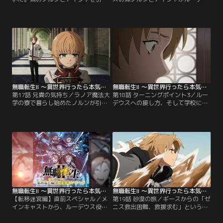
取ってほしいので、護衛付きでこち
スの家にやって来た。しかし快活な
らに送ったというが…。そんな中、
アイシャとは対照的にノルンは内気
ルーデウスと同じ世界から“転移”し
で、そしてルーデウスに心を開かな
てきたナナホシは、元の世界に戻る
い…。正反対なふたりの妹への接し
ための召喚魔術の研究を続けていた
方に手を焼くルーデウスは、パウロ
が、なかなか糸口が見つからずに焦
からの言伝に従い、ふたりを学校に
りを募らせていた…。【提供：バン
通わせようとするが…。【提供：バ
ダイチャンネル】
ンダイチャンネル】
無職転生II ～異世界行ったら本気だす～（第2クール） 第17話
無職転生II ～異世界行ったら本気だす～（第2クール） 第18話
第17話 兄貴の気持ち／ラノア魔法大
第18話 ターニングポイント3／ルー
学の寮で暮らし始めたノルンが引き
デウスへの接し方、そして学校に友
籠ってしまった。前世の自分と重ね
達ができるなど、ノルンにも変化が
合わせ、なんとかノルンを救おうと
見られてきた。家族との、そして大
するルーデウスは、ノルンの教室に
学での生活も穏やかに進んでいく。
向かう。そしてそこで耳にする言葉
そんなある日、シルフィから告げら
にルーデウスは愕然とする…。一方
れる事とは…？そしてある人物から
のノルンもルーデウスという存在へ
届く手紙の内容とは…？さらにヒト
の向き合いに悩んでいた…。【提
ガミの新たな“助言”とは…！？【提
供：バンダイチャンネル】
供：バンダイチャンネル】
無職転生II ～異世界行ったら本気だす～ 【転移迷宮編】直前スペシャル
無職転生II ～異世界行ったら本気だす～（第2クール） 第19話
【転移迷宮編】直前スペシャル／メ
第19話 砂漠の旅／ギースからの「ゼ
インキャストから、ルーデウス役の
ニス救出困難、救援求む」という手
内山夕実さん、シルフィエット役の
紙を受けたルーデウス。妊娠したシ
茅野愛衣さん、ノルン役の会沢紗弥
ルフィやノルン、アイシャを残すこ