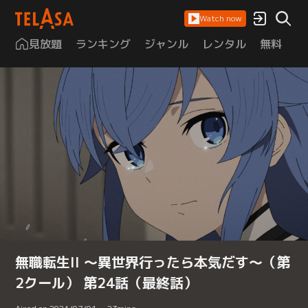
Watch now
見放題
ランキング
ジャンル
レンタル
無料
は
無職転生II ～異世界行ったら本気だす～（第
2クール） 第24話（最終話）