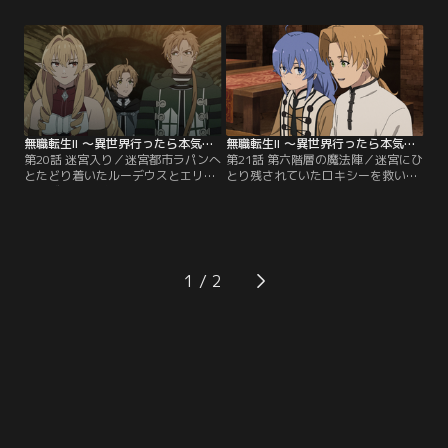
さん、アイシャ役の高田憂希さん、
とになる…。悩みながらもベリガッ
そしてロキシー役の小原好美さんが
ト大陸の迷宮都市ラパンへ行くこと
登場。キャスト陣の貴重なインタビ
を決意する。しかしその道のりは、
ューとアニメ本編映像を織り交ぜな
想像以上に険しく、命の危険を伴う
がら、第2クールでこれまでに展開
ものだった。【提供：バンダイチャ
した「新婚編」の物語をプレイバッ
ンネル】
クし、そして…。【提供：バンダイ
チャンネル】
無職転生II ～異世界行ったら本気だす～（第2クール） 第20話
無職転生II ～異世界行ったら本気だす～（第2クール） 第21話
第20話 迷宮入り／迷宮都市ラパンへ
第21話 第六階層の魔法陣／迷宮にひ
とたどり着いたルーデウスとエリナ
とり残されていたロキシーを救い出
リーゼは早速ギースを見つけ、パウ
し、回復のために一度街に戻ったル
ロとリーリャのもとに案内される。
ーデウスやパウロたち。時折よそよ
ゼニスが救出できずに疲労し、憔悴
そしいロキシーが気になりつつも、
するパウロに対し、ルーデウスは優
ルーデウスは昔話に花を咲かせる。
しく声をかける。ゼニスのいる迷宮
3日後、転移迷宮へ再び入り、階層
攻略について話し合うが、その場に
攻略のスピードを上げていく--！
1
いるはずのロキシーの姿がなく…。
【提供：バンダイチャンネル】
【提供：バンダイチャンネル】