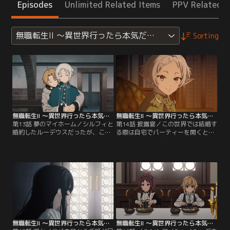
Episodes
Unlimited Related Items
PPV Related I
無職転生II ～異世界行ったら本気だす～（第2クール）
Sorting
無職転生II ～異世界行ったら本気だす～（第2クール） 第13話
無職転生II ～異世界行ったら本気だす～（第2クール） 第14話
第13話 夢のマイホーム／シルフィと
第14話 披露宴／この世界では結婚す
婚約したルーデウスだったが、この
る際は自宅でパーティーを開くとい
世界での結婚の手順がわからず、ザ
うことで、ルーデウスはシルフィと
ノバとクリフに相談する。暮らす家
共にその準備を進める。そしてパー
を決めるのが先決と聞いたルーデウ
ティー当日、アリエルやザノバらラ
スは、不動産屋で大きいわりに安い
ノア魔法大学の面々が出席する中、
物件を紹介される。そこは呪いによ
エリナリーゼの表情がいつもと違っ
り訪れる者が謎の死を遂げる、ワケ
ていた。そんな中ルーデウスはアリ
あり物件だというが…。【提供：バ
エルからある申し出を受けて…。
ンダイチャンネル】
【提供：バンダイチャンネル】
無職転生II ～異世界行ったら本気だす～（第2クール） 第15話
無職転生II ～異世界行ったら本気だす～（第2クール） 第16話