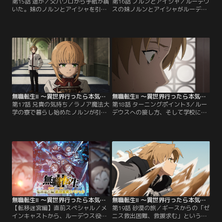
第15話 遥か／父パウロから手紙が届
第16話 ノルンとアイシャ／ルーデウ
いた。妹のノルンとアイシャを引き
スの妹ノルンとアイシャがルーデウ
取ってほしいので、護衛付きでこち
スの家にやって来た。しかし快活な
らに送ったというが…。そんな中、
アイシャとは対照的にノルンは内気
ルーデウスと同じ世界から“転移”し
で、そしてルーデウスに心を開かな
てきたナナホシは、元の世界に戻る
い…。正反対なふたりの妹への接し
ための召喚魔術の研究を続けていた
方に手を焼くルーデウスは、パウロ
が、なかなか糸口が見つからずに焦
からの言伝に従い、ふたりを学校に
りを募らせていた…。【提供：バン
通わせようとするが…。【提供：バ
ダイチャンネル】
ンダイチャンネル】
無職転生II ～異世界行ったら本気だす～（第2クール） 第17話
無職転生II ～異世界行ったら本気だす～（第2クール） 第18話
第17話 兄貴の気持ち／ラノア魔法大
第18話 ターニングポイント3／ルー
学の寮で暮らし始めたノルンが引き
デウスへの接し方、そして学校に友
籠ってしまった。前世の自分と重ね
達ができるなど、ノルンにも変化が
合わせ、なんとかノルンを救おうと
見られてきた。家族との、そして大
するルーデウスは、ノルンの教室に
学での生活も穏やかに進んでいく。
向かう。そしてそこで耳にする言葉
そんなある日、シルフィから告げら
にルーデウスは愕然とする…。一方
れる事とは…？そしてある人物から
のノルンもルーデウスという存在へ
届く手紙の内容とは…？さらにヒト
の向き合いに悩んでいた…。【提
ガミの新たな“助言”とは…！？【提
供：バンダイチャンネル】
供：バンダイチャンネル】
無職転生II ～異世界行ったら本気だす～ 【転移迷宮編】直前スペシャル
無職転生II ～異世界行ったら本気だす～（第2クール） 第19話
【転移迷宮編】直前スペシャル／メ
第19話 砂漠の旅／ギースからの「ゼ
インキャストから、ルーデウス役の
ニス救出困難、救援求む」という手