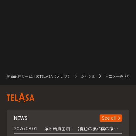
動画配信サービスのTELASA（テラサ）
ジャンル
アニメ一覧（見放
NEWS
See all
2026.08.01
浮所飛貴主演！ 【夏色の風が僕の家にやってきた】 本日よりテラサで独占配信スタート！