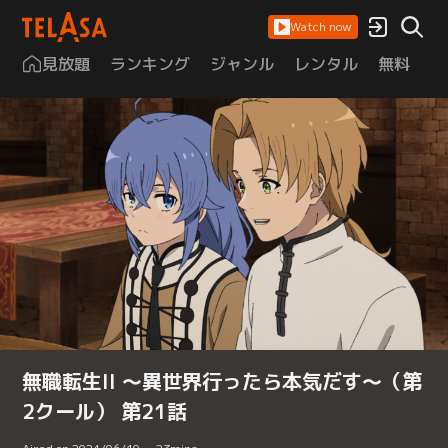
Watch now
見放題
ランキング
ジャンル
レンタル
無料
は
無職転生II ～異世界行ったら本気だす～（第
2クール） 第21話