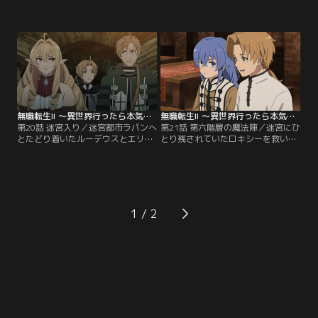
内山夕実さん、シルフィエット役の
紙を受けたルーデウス。妊娠したシ
茅野愛衣さん、ノルン役の会沢紗弥
ルフィやノルン、アイシャを残すこ
さん、アイシャ役の高田憂希さん、
とになる…。悩みながらもベリガッ
そしてロキシー役の小原好美さんが
ト大陸の迷宮都市ラパンへ行くこと
登場。キャスト陣の貴重なインタビ
を決意する。しかしその道のりは、
ューとアニメ本編映像を織り交ぜな
想像以上に険しく、命の危険を伴う
がら、第2クールでこれまでに展開
ものだった。【提供：バンダイチャ
した「新婚編」の物語をプレイバッ
ンネル】
クし、そして…。【提供：バンダイ
チャンネル】
無職転生II ～異世界行ったら本気だす～（第2クール） 第20話
無職転生II ～異世界行ったら本気だす～（第2クール） 第21話
第20話 迷宮入り／迷宮都市ラパンへ
第21話 第六階層の魔法陣／迷宮にひ
とたどり着いたルーデウスとエリナ
とり残されていたロキシーを救い出
リーゼは早速ギースを見つけ、パウ
し、回復のために一度街に戻ったル
ロとリーリャのもとに案内される。
ーデウスやパウロたち。時折よそよ
ゼニスが救出できずに疲労し、憔悴
そしいロキシーが気になりつつも、
するパウロに対し、ルーデウスは優
ルーデウスは昔話に花を咲かせる。
しく声をかける。ゼニスのいる迷宮
3日後、転移迷宮へ再び入り、階層
攻略について話し合うが、その場に
攻略のスピードを上げていく--！
1
いるはずのロキシーの姿がなく…。
【提供：バンダイチャンネル】
【提供：バンダイチャンネル】