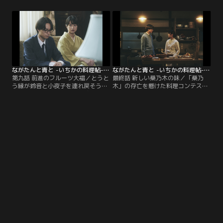
ち出し」という無茶な提案だが、い
出の原因が夫・縁とのわだかまりに
ち日はお月見会での失敗を挽回する
あることを知り、二人をしばし預か
ため、周の計画に乗る。しかしスラ
ることにするいち日。そこへ周の友
ンプに苦しむいち日は、お披露目会
人・有川（篠田諒）が恋人との披露
のメニューが決められず……周
宴を「桑乃木」で開きたいと直談判
は、“ある計画”で、いち日を励ま
に来るなど、急に賑やかになってき
す。そんな中迎えたお披露目当日。
た「桑乃木」。
ながたんと青と -いちかの料理帖- 第09話
ながたんと青と -いちかの料理帖- 第10話（最終話）
第九話 前進のフルーツ大福／とうと
最終話 新しい桑乃木の味／「桑乃
う縁が鈴音と小夜子を連れ戻そうと
木」の存亡を懸けた料理コンテスト
「桑乃木」にやってきた。感情的に
が開催される。「桑乃木」を見捨て
なった縁と鈴音は言い争い、周は兄
た元料理長の戸川も参加する上、審
に「桑乃木」から出ていくよう言い
査員を務めるのが「桑乃木」に因縁
放つ。見かねたいち日は、縁に手作
のある人物だと知り、闘志を燃やす
りのフルーツ大福を持たせるが、そ
いち日と周。しかし二人には異なる
の料理にはある秘密が込められてい
思惑が…。「桑乃木」を立て直し、
て……いち日の計らいもあり、縁と
周を解放したいいち日と、「桑乃
鈴音は互いに胸の内を明かすこと
木」を立て直し、いち日と歩み続け
に。そんな中…。
たい周。そんな中…。