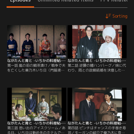
Sorting
ながたんと青と -いちかの料理帖- 第01話
ながたんと青と -いちかの料理帖- 第02話
第一話 嵐の前の鯛茶漬け／戦争で夫
第二話 逆襲の鱧ハンバーグ／妹に代
を亡くした桑乃木いち日（門脇麦）
わり、周との政略結婚を決意したい
は、京都の老舗料亭「桑木」の長女
ち日。山口家の援助で「桑乃木」の
でありながら、西洋料理のシェフと
存続が約束され、母の愛子（床嶋佳
してホテルで働いている。そんな
子）や伯母の町子（戸田恵子）は大
中、いち日の妹・ふた葉（百田夏菜
喜び。いち日は年齢も性格も大きく
子）に、大阪のホテル経営者・山口
異なる周との結婚に不安を覚える
家との縁談が持ち上がるが--相手は
が、縁談は瞬く間に進み、新婚生活
19歳の大学生・周（作間龍斗）。歯
が始まった。案の定、そりが合わな
に衣着せぬ物言いの彼に…。
い2人だったが、いち日の料理を口
にした周は…。
ながたんと青と -いちかの料理帖- 第03話
ながたんと青と -いちかの料理帖- 第04話
第三話 思い出のアイスクリーム／あ
第四話 ピンチはチャンスの手巻き寿
る日、いち日は勤め先のホテルで
司／モーガンの紹介で桑乃木に食事