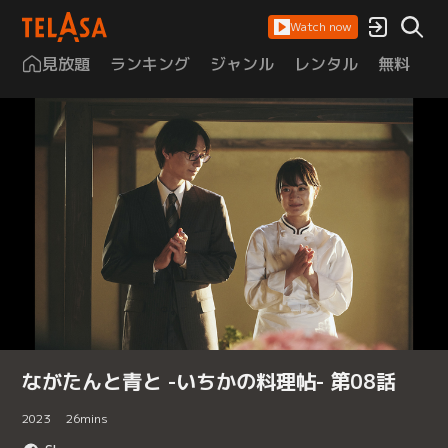
Watch now
見放題
ランキング
ジャンル
レンタル
無料
は
ながたんと青と -いちかの料理帖- 第08話
2023
26
mins