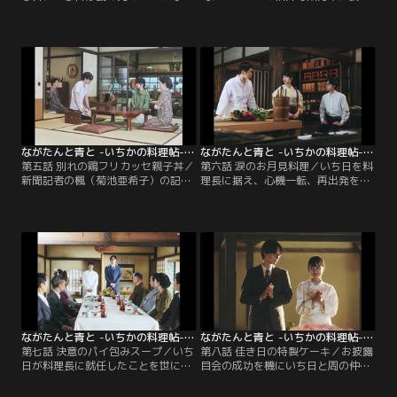
GHQ物資調達部の女性部長・モーガ
会の予約が入るが、経営方針を巡り
ンと出会う。後日「桑乃木」で物資
戸川が店を辞めてしまう。新料理長
調達部の接待が行われることになる
を探すも適任者は見つからず、いち
が、先輩シェフ・田嶋（中村蒼）に
日は周の説得で1日だけ、代理で料
よると、モーガンは日本人の作った
理長を務めることに。そして食事会
料理を一切口にしないらしい。桑乃
の準備のため、周の兄・縁（白石隼
木は外国人シェフに厨房だけ貸し出
也）の元を訪ねたいち日は…。
すことになるが…。
ながたんと青と -いちかの料理帖- 第05話
ながたんと青と -いちかの料理帖- 第06話
第五話 別れの鶏フリカッセ親子丼／
第六話 涙のお月見料理／いち日を料
新聞記者の楓（菊池亜希子）の記事
理長に据え、心機一転、再出発を果
により、桑乃木の新・料理長として
たした料亭「桑乃木」。初めは一向
紹介されたいち日。老舗料亭にとっ
に伸びなかった客足だが、周の提案
て、女性が料理長を務めるなどもっ
で売り出したマドレーヌが評判にな
ての外。記事の背景に周の働きかけ
ったことで、店の営業も徐々に軌道
があったと知り、いち日は周に猛反
に乗り始める。更に、桑乃木で毎年
発。気まずい雰囲気の中、周が20歳
開催されていたお月見会の依頼が舞
の誕生日を迎えるが…そんな折、友
い込み、新料理長として大いに腕を
人と過ごす周を見て、ある思いを抱
振るういち日。しかし…。
くいち日。思い悩んだ末…。
ながたんと青と -いちかの料理帖- 第07話
ながたんと青と -いちかの料理帖- 第08話
第七話 決意のパイ包みスープ／いち
第八話 佳き日の特製ケーキ／お披露
日が料理長に就任したことを世に知
目会の成功を機にいち日と周の仲が
らしめる為、「お披露目会」を開く
急接近する中、鈴音が娘の小夜子を
と宣言した周。費用は「桑乃木の持
連れて「桑乃木」にやって来る！家