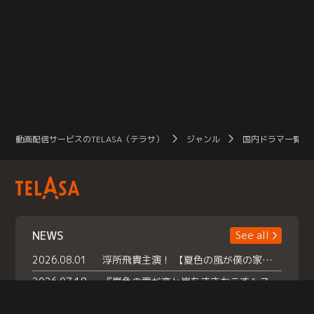
動画配信サービスのTELASA（テラサ）
ジャンル
国内ドラマ一覧（
NEWS
See all
2026.08.01
浮所飛貴主演！ 【夏色の風が僕の家にやってきた】 本日よりテラサで独占配信スタート！
2026.07.18
『夏色の雲が恋と嵐をまきおこす』スペシャルメイキング 【Part1】2026年７月18日（土）23時30分～配信スタート！話題のシーンの裏側を大公開！豪華キャスト大集合！ 『武宮家 真夏の家族会議』開催！
2026.07.15
救命医・遥（今田）の《心揺さぶる過去》や、 麻酔科医・権野（船越英一郎）の《謎多きプライベート》など… 《知られざるエピソード》を独占配信！