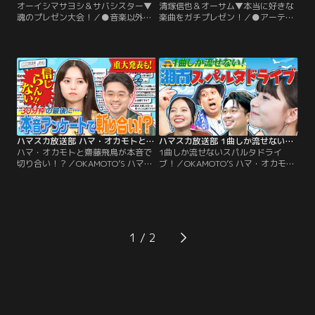
オーイシマサヨシ＆サバシスター▼
清塚信也＆オーサム▼本当に好きな
魂のプレゼン大会！／●音楽以外の
楽曲をガチプレゼン！／●アーティ
ことも語らせてくれ！アーティスト
ストが魂のリクエスト！ハマスカ
魂のプレゼン大会 アニソンシンガ
「放送部」でこの曲をかけてくれ！
ー・オーイシマサヨシとガールズバ
清塚信也とAwesome City Clubがス
ンド・サバシスターが今熱くなって
タジオに登場。ハマスカ“放送部”だ
いるものを熱烈プレゼン！「異世界
から持って来られた、アーティスト
転生もの」「ハンドメイド」「楽天
が本当に語りたいと思っている曲を
イーグルス」「イラスト」…！
「魂のリクエスト」！
ハマスカ放送部 ハマ・オカモトと齋藤飛鳥が本音で切り合い！？（2025/09/15放送分）
ハマスカ放送部 1曲しか流せないスパルタドライブ！（2025/09/08放送分）
ハマ・オカモトと齋藤飛鳥が本音で
1曲しか流せないスパルタドライ
切り合い！？／OKAMOTO’S ハマ・
ブ！／OKAMOTO’S ハマ・オカモト
オカモトと齋藤飛鳥の音楽トーク番
と齋藤飛鳥の音楽トーク番組！♪真
組！♪せっかく放送枠が拡大するの
夏の湘南スパルタ聖地巡礼ツアー 完
にMC2人の気持ちがバラバラじゃダ
結編 レインボージャンボたかおさん
メだよね大作戦 10月から放送枠が
とベッキーさんと湘南ドライブ！た
60分に拡大！その前に初回放送で答
だし海を見ながら流せる曲は1
えてもらった46問のアンケートを見
曲…！？湘南と言えば海の見える憧
1
返してアップデート！お互いの解答
れの別荘！別荘でバーベキューをす
に切り込むみあう！
るため、高級お肉をかけてスパルタ
ボウリング！