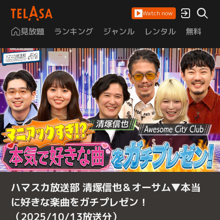
Watch now
見放題
ランキング
ジャンル
レンタル
無料
は
ハマスカ放送部 清塚信也＆オーサム▼本当
に好きな楽曲をガチプレゼン！
（2025/10/13放送分）