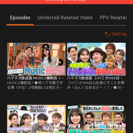
Episodes
Unlimited Related Items
PPV Related I
Sorting
ハマスカ放送部 MUSIC♪最終回（2026/03/23放送分）
ハマスカ放送部 ［HY］が366日心を揺らすことを熱弁！なんくるあるさ～！？（2026/03/02放送分）
MUSIC♪最終回／●笑って卒業でき
［HY］が366日心を揺らすことを熱
る奏（かな）♪卒業祝いは何だろ音
弁！なんくるあるさ～！？／●366
（ね）♪Music最終回 4年半番組を見
日心が揺れ動く○○＆私の「なんく
守ってくれた皆さんと2人でこれま
るあるさ～」発表会 沖縄を拠点に活
での放送を振り返ります！名場面か
動を続ける4人組バンドのHYが夢中
ら出題されるクイズに答えて卒業祝
になっているモノをプレゼン。ドラ
いもゲット！なぜか最終回にしてキ
ム名嘉さんが夢中になる「塊根植
ービジュアル更新！？サプライズゲ
物」はロマンの塊！？ボーカル仲宗
ストのなかやまきんに君が乱入して
根さんが夢中になるのは「犬」！ス
胸熱展開に！！
タジオに子犬登場で飛鳥さんもメロ
メロ！