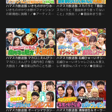
ハマスカ放送部 いきものがかり水野がファッションの新境地に挑戦！（2026/02/09放送分）
ハマスカ放送部 スカパラと「普段あまり言ってないこと」大放出！（2026/01/19放送分）
いきものがかり水野がファッション
スカパラと「普段あまり言ってない
の新境地に挑戦！／●アーティスト
こと」大放出！／●普段あまり言っ
の素朴なお悩み相談 いきものがかり
ていないこと大会 東京スカパラダイ
水野さんの悩み解決を全面バックア
スオーケストラの谷中さん・茂木さ
ップ！国民的アーティストの悩みと
んをお迎えして普段言っていないこ
はファッション迷子！「アーティス
とにまつわる企画をおとどけ！心理
ト＝オシャレ」というイメージに苦
テストで普段は言わない深層心理を
しむ水野さんが新境地に挑戦。更
丸裸にするはずが齋藤飛鳥がズ
に、突然オシャレしたら周りはどう
ル！？後半は「わざわざテレビで言
反応するのかドッキリ検証も！
うことじゃない発表会」
ハマスカ放送部 マカロニえんぴつ【高円寺】の魅力大放出！（2025/12/15放送分）
ハマスカ放送部 石崎ひゅーいオシャレごはん＆家入レオ東京No.1スイーツ（2025/11/24放送分）
マカロニえんぴつ【高円寺】の魅力
石崎ひゅーいオシャレごはん＆家入
大放出！／●音楽以外のことも語ら
レオ東京No.1スイーツ／●音楽以外
せてくれ！アーティスト魂のプレゼ
のことも語らせてくれ！アーティス
ン大会 4人組ロックバンド「マカロ
ト魂のプレゼン大会～食特化編～ オ
ニえんぴつ」がバンドマンや芸人か
シャレなご飯作りに命をかける石崎
ら超愛される【高円寺】をプレゼ
ひゅーい、都内のスイーツを食べつ
ン！高円寺芸人のアルピー平子＆鬼
くしたという家入レオが「食」につ
越良ちゃんも加わて大人気居酒屋か
いて語りつくす！石崎ひゅーいの実
ら古着まで…2択クイズで楽しく紹
際にハマ＆飛鳥をイメージした料理
介！ハマ＆飛鳥の理想のワンルーム
作りで独自のオシャレ論が暴走！？
発表も！
ハマスカ放送部 オーイシマサヨシ＆サバシスター▼魂のプレゼン大会！（2025/11/03放送分）
ハマスカ放送部 清塚信也＆オーサム▼本当に好きな楽曲をガチプレゼン！（2025/10/13放送分）