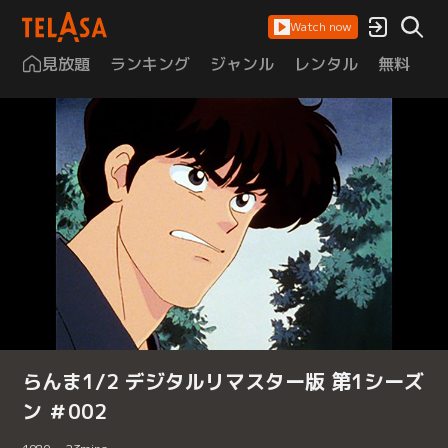
Watch now
見放題
ランキング
ジャンル
レンタル
無料
は
らんま1/2 デジタルリマスター版 第1シーズ
ン ＃002