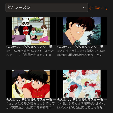
第1シーズン
Sorting
らんま1/2 デジタルリマスター版 第1シーズン ＃001
らんま1/2 デジタルリマスター版 第1シーズン ＃002
＃1 中国から来たあいつ！ちょっと
＃2 遊びじゃないのよ学校は／あか
ヘン！！／「乱馬君が来る。」天道
ねと同じ風林館高校へ通うことにな
道場の主・早雲は、娘の許婚になる
った乱馬。なんと校門の前には運動
約束の、中国でカンフーを修行して
部の男子部員達が待ちかまえてお
いた早乙女乱馬親子が帰るのを知り
り、襲いかかってくるのだ。【提
大喜び。しかし、天道家に現れたの
供：バンダイチャンネル】
は…。【提供：バンダイチャンネ
ル】
らんま1/2 デジタルリマスター版 第1シーズン ＃003
らんま1/2 デジタルリマスター版 第1シーズン ＃004
＃3 いきなり愛の嵐 ちょっと待って
＃4 乱馬とらんま？誤解がとまらな
ョ／天道あかねに恋する剣道部主
い／おさげの女に恋してしまう九
将・九能帯刀はあかねの許婚となっ
能。その正体を知らない九能は乱馬