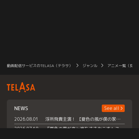
動画配信サービスのTELASA（テラサ）
ジャンル
アニメ一覧（見放
NEWS
See all
2026.08.01
浮所飛貴主演！ 【夏色の風が僕の家にやってきた】 本日よりテラサで独占配信スタート！
2026.07.18
『夏色の雲が恋と嵐をまきおこす』スペシャルメイキング 【Part1】2026年７月18日（土）23時30分～配信スタート！話題のシーンの裏側を大公開！豪華キャスト大集合！ 『武宮家 真夏の家族会議』開催！
2026.07.15
救命医・遥（今田）の《心揺さぶる過去》や、 麻酔科医・権野（船越英一郎）の《謎多きプライベート》など… 《知られざるエピソード》を独占配信！