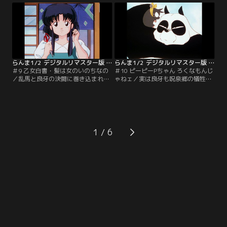
ダイチャンネル】
ンダイチャンネル】
らんま1/2 デジタルリマスター版 第1シーズン ＃009
らんま1/2 デジタルリマスター版 第1シーズン ＃010
＃9 乙女白書・髪は女のいのちなの
＃10 ピーピーPちゃん ろくなもんじ
／乱馬と良牙の決闘に巻き込まれた
ゃねェ／実は良牙も呪泉郷の犠牲者
あかね。良牙の放ったバンダナで長
だった。水をかぶると子豚になって
い髪を切られてしまう！呆然と立ち
しまうのだ。何も知らないあかねは
去るあかねを心配し、決闘そっちの
その子豚と一緒に寝るという。それ
けで後を追う乱馬だが…。【提供：
を聞いた乱馬は…。【提供：バンダ
バンダイチャンネル】
イチャンネル】
1