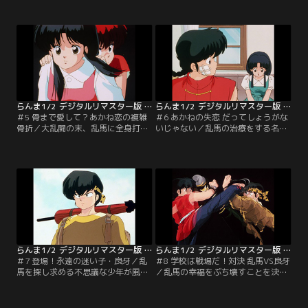
た乱馬に執拗に決闘を挑んで来るの
を呼び出し、プレゼントを託す
だが…。【提供：バンダイチャンネ
が…。【提供：バンダイチャンネ
ル】
ル】
らんま1/2 デジタルリマスター版 第1シーズン ＃005
らんま1/2 デジタルリマスター版 第1シーズン ＃006
＃5 骨まで愛して？あかね恋の複雑
＃6 あかねの失恋 だってしょうがな
骨折／大乱闘の末、乱馬に全身打撲
いじゃない／乱馬の治療をする名
を負わせてしまったあかねは、東風
医・東風先生。そこへかすみが訪ね
先生が営む接骨院に彼を連れて行く
て来る。かすみを見た途端、東風先
のだが…。【提供：バンダイチャン
生は落ち着きがなくなってしまう。
ネル】
【提供：バンダイチャンネル】
らんま1/2 デジタルリマスター版 第1シーズン ＃007
らんま1/2 デジタルリマスター版 第1シーズン ＃008
＃7 登場！永遠の迷い子・良牙／乱
＃8 学校は戦場だ！対決 乱馬VS良牙
馬を探し求める不思議な少年が風林
／乱馬の幸福をぶち壊すことを決心
館高校に現れた。乱馬の姿を見る
した良牙。その良牙から乱馬は果た
と、いきなり「乱馬！覚悟！！」と
し状を受けとる。風林館高校を舞台
叫び襲いかかるのだ！【提供：バン
に二人の対決が始まる。【提供：バ