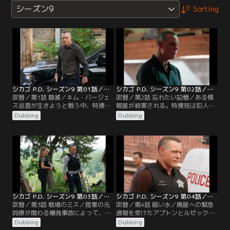
シーズン9
Sorting
シカゴ P.D. シーズン9 第01話／吹替
シカゴ P.D. シーズン9 第02話／吹替
吹替／第1話 隠滅／キム・バージェ
吹替／第2話 忘れたい記憶／ある情
ス巡査が生きようと戦う中、特捜班
報屋が殺害される。特捜班は犯人を
はバージェスの誘拐犯を見つけるた
追い詰めるが、衝撃的な事実を知る
Dubbing
Dubbing
めに奔走する。サム・ミラー警部補
ことになる。ボイトとルゼックは、
も息子を殺した犯人を必死で見つけ
何とかバージェスを助けようとす
ようとする。ボイトとアプトンは自
る。
分たちの取った決断の結果に対処す
ることになる。ルゼックは、置かれ
た厳しい状況に苦悩する。
シカゴ P.D. シーズン9 第03話／吹替
シカゴ P.D. シーズン9 第04話／吹替
吹替／第3話 戦場のミス／陸軍の元
吹替／第4話 暗い水／廃屋への緊急
同僚が関わる爆発事故によって、ハ
通報を受けたアプトンとルゼック
ルステッドの過去が浮かび上がる。
は、その捜査からどす黒い事件へと
Dubbing
Dubbing
FBIがロイの失踪について捜査を開始
導かれることになる。