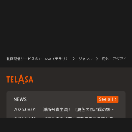
動画配信サービスのTELASA（テラサ）
ジャンル
海外・アジアドラ
NEWS
See all
2026.08.01
浮所飛貴主演！ 【夏色の風が僕の家にやってきた】 本日よりテラサで独占配信スタート！
2026.07.18
『夏色の雲が恋と嵐をまきおこす』スペシャルメイキング 【Part1】2026年７月18日（土）23時30分～配信スタート！話題のシーンの裏側を大公開！豪華キャスト大集合！ 『武宮家 真夏の家族会議』開催！
2026.07.15
救命医・遥（今田）の《心揺さぶる過去》や、 麻酔科医・権野（船越英一郎）の《謎多きプライベート》など… 《知られざるエピソード》を独占配信！