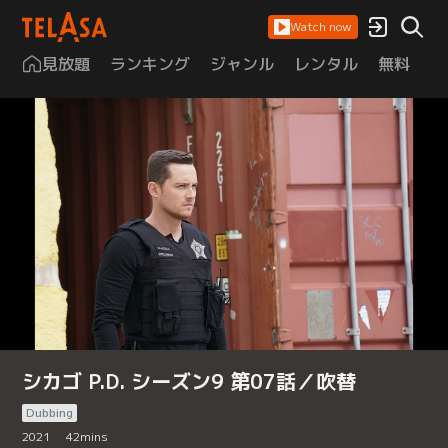
Watch now
見放題
ランキング
ジャンル
レンタル
無料
は
シカゴ P.D. シーズン9 第07話／吹替
Dubbing
2021
42
mins