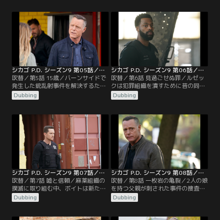
する中、アプトンはボイトと共有し
ている秘密の重圧を感じる。
シカゴ P.D. シーズン9 第05話／吹替
シカゴ P.D. シーズン9 第06話／吹替
吹替／第5話 15歳／バーンサイドで
吹替／第6話 見過ごせぬ罪／ルゼッ
発生した銃乱射事件を解決するため
クは犯罪組織を潰すために昔の同僚
に特捜班が動く中、アトウォーター
と組んで捜査するが、腑に落ちない
Dubbing
Dubbing
は、自分がこの事件に個人的な関わ
点があり、ボイトとバージェスが独
りを持っていることに気づく。
自に調査をする。
シカゴ P.D. シーズン9 第07話／吹替
シカゴ P.D. シーズン9 第08話／吹替
吹替／第7話 嘘と信頼／麻薬組織の
吹替／第8話 一枚岩の亀裂／2人の娘
撲滅に取り組む中、ボイトは新たな
を持つ父親が刺された事件の捜査を
情報提供者と信頼関係を築いてい
進める特捜班は、事件に何か裏があ
Dubbing
Dubbing
く。しかし、すぐに彼女なりの計画
るのではと思い始める。ロイ・ウォ
があることが明らかになる。
ルトンの死に関するFBIの捜査が強化
され、ボイト、アプトン、ハルステ