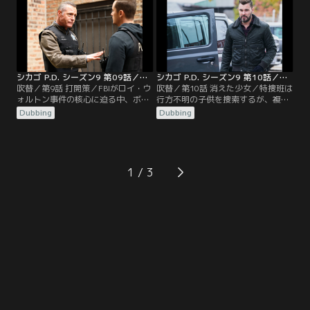
ッドは焦りを感じる。
シカゴ P.D. シーズン9 第09話／吹替
シカゴ P.D. シーズン9 第10話／吹替
吹替／第9話 打開策／FBIがロイ・ウ
吹替／第10話 消えた少女／特捜班は
ォルトン事件の核心に迫る中、ボイ
行方不明の子供を捜索するが、複雑
トとハルステッドは打開策を練る。
に入り組んだ事件であることがわか
Dubbing
Dubbing
市バスの運転手が乗客に撃たれ、チ
る。マケイラの親族である人物が名
ームは誘拐の可能性を調査する。
乗り出たことで、バージェスとルゼ
ックは動揺する。
1