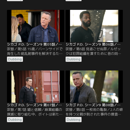
FBIがロイの失踪について捜査を開始
導かれることになる。
する中、アプトンはボイトと共有し
ている秘密の重圧を感じる。
シカゴ P.D. シーズン9 第05話／吹替
シカゴ P.D. シーズン9 第06話／吹替
吹替／第5話 15歳／バーンサイドで
吹替／第6話 見過ごせぬ罪／ルゼッ
発生した銃乱射事件を解決するため
クは犯罪組織を潰すために昔の同僚
に特捜班が動く中、アトウォーター
と組んで捜査するが、腑に落ちない
Dubbing
Dubbing
は、自分がこの事件に個人的な関わ
点があり、ボイトとバージェスが独
りを持っていることに気づく。
自に調査をする。
シカゴ P.D. シーズン9 第07話／吹替
シカゴ P.D. シーズン9 第08話／吹替
吹替／第7話 嘘と信頼／麻薬組織の
吹替／第8話 一枚岩の亀裂／2人の娘
撲滅に取り組む中、ボイトは新たな
を持つ父親が刺された事件の捜査を
情報提供者と信頼関係を築いてい
進める特捜班は、事件に何か裏があ
Dubbing
Dubbing
く。しかし、すぐに彼女なりの計画
るのではと思い始める。ロイ・ウォ
があることが明らかになる。
ルトンの死に関するFBIの捜査が強化