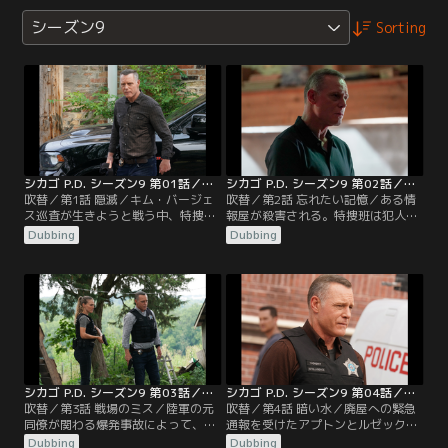
シーズン9
Sorting
シカゴ P.D. シーズン9 第01話／吹替
シカゴ P.D. シーズン9 第02話／吹替
吹替／第1話 隠滅／キム・バージェ
吹替／第2話 忘れたい記憶／ある情
ス巡査が生きようと戦う中、特捜班
報屋が殺害される。特捜班は犯人を
はバージェスの誘拐犯を見つけるた
追い詰めるが、衝撃的な事実を知る
Dubbing
Dubbing
めに奔走する。サム・ミラー警部補
ことになる。ボイトとルゼックは、
も息子を殺した犯人を必死で見つけ
何とかバージェスを助けようとす
ようとする。ボイトとアプトンは自
る。
分たちの取った決断の結果に対処す
ることになる。ルゼックは、置かれ
た厳しい状況に苦悩する。
シカゴ P.D. シーズン9 第03話／吹替
シカゴ P.D. シーズン9 第04話／吹替
吹替／第3話 戦場のミス／陸軍の元
吹替／第4話 暗い水／廃屋への緊急
同僚が関わる爆発事故によって、ハ
通報を受けたアプトンとルゼック
ルステッドの過去が浮かび上がる。
は、その捜査からどす黒い事件へと
Dubbing
Dubbing