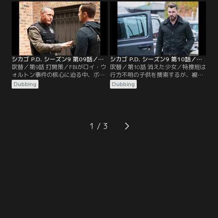
され、ボイト、アプトン、ハルステ
ッドは焦りを感じる。
シカゴ P.D. シーズン9 第09話／吹替
シカゴ P.D. シーズン9 第10話／吹替
吹替／第9話 打開策／FBIがロイ・ウ
吹替／第10話 消えた少女／特捜班は
ォルトン事件の核心に迫る中、ボイ
行方不明の子供を捜索するが、複雑
トとハルステッドは打開策を練る。
に入り組んだ事件であることがわか
Dubbing
Dubbing
市バスの運転手が乗客に撃たれ、チ
る。マケイラの親族である人物が名
ームは誘拐の可能性を調査する。
乗り出たことで、バージェスとルゼ
ックは動揺する。
1