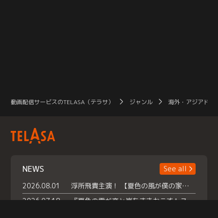
動画配信サービスのTELASA（テラサ）
ジャンル
海外・アジアドラ
NEWS
See all
2026.08.01
浮所飛貴主演！ 【夏色の風が僕の家にやってきた】 本日よりテラサで独占配信スタート！
2026.07.18
『夏色の雲が恋と嵐をまきおこす』スペシャルメイキング 【Part1】2026年７月18日（土）23時30分～配信スタート！話題のシーンの裏側を大公開！豪華キャスト大集合！ 『武宮家 真夏の家族会議』開催！
2026.07.15
救命医・遥（今田）の《心揺さぶる過去》や、 麻酔科医・権野（船越英一郎）の《謎多きプライベート》など… 《知られざるエピソード》を独占配信！