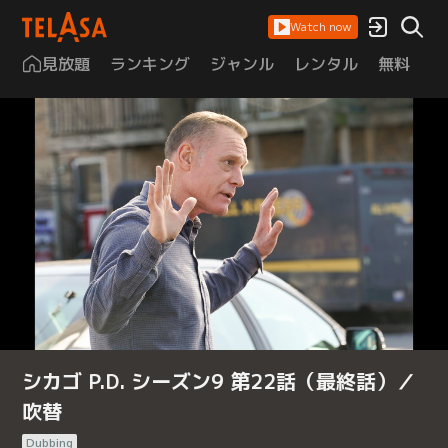
Watch now
見放題
ランキング
ジャンル
レンタル
無料
は
シカゴ P.D. シーズン9 第22話（最終話）／
吹替
Dubbing