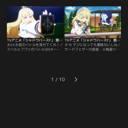
マンの忠告によれば、タツミはロイ
は自身の家族のことで苛立ちを募ら
ヤルクラスの使い手であり、かなり
せていた。高ぶる気持ちが爆発し、
の強敵だという。いよいよ対決のと
木を殴ってしまうスバル。偶然出く
き、バトルゾーンに入ったのは……
わしたフォースウィンドの部長・母
ライトではなく部長のイツキだっ
嶋フワリに手当てをされる。自宅に
た！果たしてイツキはタツミの猛攻
戻ってもイライラが収まらず、気晴
をしのぎきれるのか！？
らしに…。
TVアニメ「シャドウバースF」 第09話
TVアニメ「シャドウバースF」 第10話
＃09 お前のバトルを見せてくれ！／
＃10 マジになっても意味ないしね／
スバルとフワリのバトルは6ターン
サードフェザーの部長・小鳥遊ツバ
目に突入！だが、スバルはどこか気
サは、シャドバに本気になれないで
のない様子だった。フワリに手を抜
いた。ツバサが登校すると、ハルマ
いているのではないかと疑われる
が男子生徒を負かし、強引にシャド
が、シャドバの才能がないだけだと
バをやめさせようとする姿が目に入
あしらうスバル。行ったり来たりの
る。ハルマの行為を止めに入るツバ
二人の言葉、そこに真っ直ぐに切り
サだが、逆に挑発的な言葉を向けら
1
込んでいくのはライトだった。ライ
れ、言葉を詰まらせてしまう。ツバ
トの純粋な瞳が、揺れ動くスバルを
サにあるのは、諦め。ハルマとの苦
しっかりと捉える。
い思い出が…。