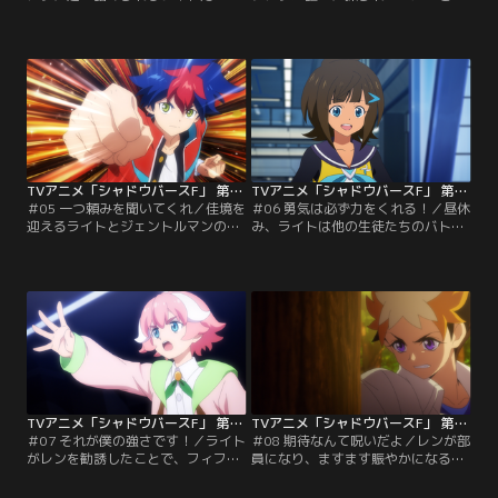
それでもシャドバを諦めなかった。
見抜いたライト。すると、シックス
ライトのターン、ドローしたの
マジックの真の部長だというジェン
は……ナックルドラゴン・ドラグニ
トルマンが現れる。ライトは、仲間
ル。すると、ドラグニルの声がライ
たちを煽るような不遜な態度のジェ
トの心に響き渡る。ドラグニルから
ントルマンに不快感を覚えるが、そ
のアドバイスで一気に攻勢に出よう
れでもシャドバを通じて相手を知ろ
とするライトだったが、シノブは恐
うとバトルを挑む。しかし、ジェン
ろしいほどに冷静なままだった。
トルマンはシノブをも凌駕するウィ
ッチクラスの使い手だった。
TVアニメ「シャドウバースF」 第05話
TVアニメ「シャドウバースF」 第06話
＃05 一つ頼みを聞いてくれ／佳境を
＃06 勇気は必ず力をくれる！／昼休
迎えるライトとジェントルマンのバ
み、ライトは他の生徒たちのバトル
トル。その中で、ライトは段々とジ
を真剣に見つめ、シャドバの勉強を
ェントルマンについて知っていく。
していた。一方、雷同タツミが部長
バトルの中で成長を遂げるライトの
を務めるシャドバ部・フィフスソー
プレイが、次第にジェントルマンを
ドでは、今日も運動部顔負けのラン
追い詰めていく。ライトの熱い想い
ニングが行われていた。その中でも
が勝つか、ジェントルマンの冷徹な
抜きんでて走っているのは、1年生
戦術が勝つか、2人のバトルの決着
の風祭レン。しかし、彼女の表情に
は近い。
は影があり……。
TVアニメ「シャドウバースF」 第07話
TVアニメ「シャドウバースF」 第08話
＃07 それが僕の強さです！／ライト
＃08 期待なんて呪いだよ／レンが部
がレンを勧誘したことで、フィフス
員になり、ますます賑やかになるセ
ソードの雷同タツミとバトルをする
ブンスフレイム。しかし、それとは
ことになってしまった。ジェントル
対照的にスバルの顔は暗い。スバル