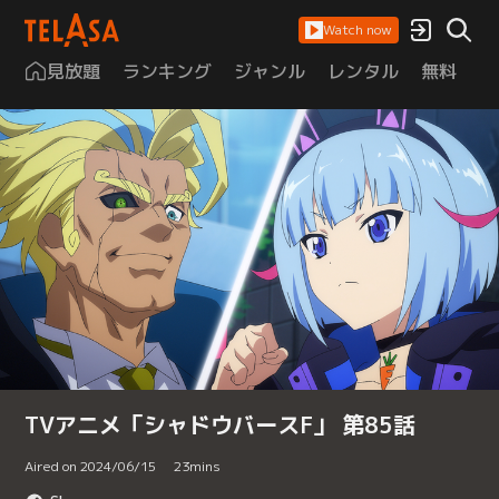
Watch now
見放題
ランキング
ジャンル
レンタル
無料
は
TVアニメ「シャドウバースF」 第85話
Aired on 2024/06/15
23
mins