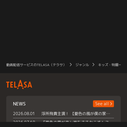
動画配信サービスのTELASA（テラサ）
ジャンル
キッズ・特撮一覧
NEWS
See all
2026.08.01
浮所飛貴主演！ 【夏色の風が僕の家にやってきた】 本日よりテラサで独占配信スタート！
2026.07.18
『夏色の雲が恋と嵐をまきおこす』スペシャルメイキング 【Part1】2026年７月18日（土）23時30分～配信スタート！話題のシーンの裏側を大公開！豪華キャスト大集合！ 『武宮家 真夏の家族会議』開催！