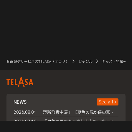
動画配信サービスのTELASA（テラサ）
ジャンル
キッズ・特撮一覧
NEWS
See all
2026.08.01
浮所飛貴主演！ 【夏色の風が僕の家にやってきた】 本日よりテラサで独占配信スタート！
2026.07.18
『夏色の雲が恋と嵐をまきおこす』スペシャルメイキング 【Part1】2026年７月18日（土）23時30分～配信スタート！話題のシーンの裏側を大公開！豪華キャスト大集合！ 『武宮家 真夏の家族会議』開催！
2026.07.15
救命医・遥（今田）の《心揺さぶる過去》や、 麻酔科医・権野（船越英一郎）の《謎多きプライベート》など… 《知られざるエピソード》を独占配信！