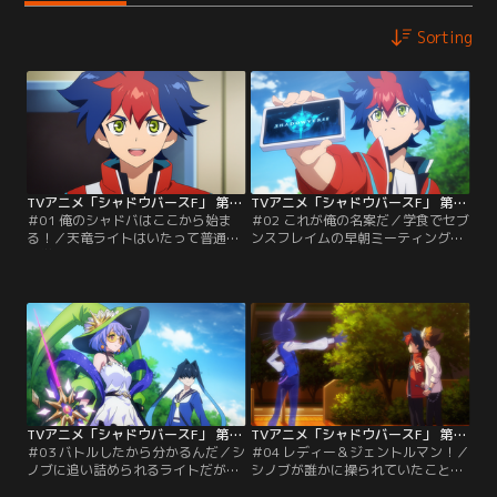
Sorting
TVアニメ「シャドウバースF」 第01話
TVアニメ「シャドウバースF」 第02話
＃01 俺のシャドバはここから始ま
＃02 これが俺の名案だ／学食でセブ
る！／天竜ライトはいたって普通の
ンスフレイムの早朝ミーティングが
中学2年生。しかし、ひょんなこと
開かれる。廃部を阻止するために
からシャドバカレッジへ転校するこ
は、あと3人仲間を集めなくてはな
とになる。「シャドウバース」通称
らない。ライトは話し合いに熱中す
「シャドバ」の初心者であるライト
るあまり、朝食を食べそこねてしま
は、クラスメイトの真壁スバルに相
う。授業を抜け出して再び学食を訪
談し、「シャドバを本気でやるため
れると、ある少女からパンを譲られ
に」シャドバをやる部活「シャドバ
る。彼女はシックスマジックの部
部」への入部を決める。そして、ラ
長・美鬼シノブだった。
イトは…。
TVアニメ「シャドウバースF」 第03話
TVアニメ「シャドウバースF」 第04話
＃03 バトルしたから分かるんだ／シ
＃04 レディー＆ジェントルマン！／
ノブに追い詰められるライトだが、
シノブが誰かに操られていたことを
それでもシャドバを諦めなかった。
見抜いたライト。すると、シックス