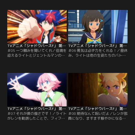
ライトのターン、ドローしたの
マジックの真の部長だというジェン
は……ナックルドラゴン・ドラグニ
トルマンが現れる。ライトは、仲間
ル。すると、ドラグニルの声がライ
たちを煽るような不遜な態度のジェ
トの心に響き渡る。ドラグニルから
ントルマンに不快感を覚えるが、そ
のアドバイスで一気に攻勢に出よう
れでもシャドバを通じて相手を知ろ
とするライトだったが、シノブは恐
うとバトルを挑む。しかし、ジェン
ろしいほどに冷静なままだった。
トルマンはシノブをも凌駕するウィ
ッチクラスの使い手だった。
TVアニメ「シャドウバースF」 第05話
TVアニメ「シャドウバースF」 第06話
＃05 一つ頼みを聞いてくれ／佳境を
＃06 勇気は必ず力をくれる！／昼休
迎えるライトとジェントルマンのバ
み、ライトは他の生徒たちのバトル
トル。その中で、ライトは段々とジ
を真剣に見つめ、シャドバの勉強を
ェントルマンについて知っていく。
していた。一方、雷同タツミが部長
バトルの中で成長を遂げるライトの
を務めるシャドバ部・フィフスソー
プレイが、次第にジェントルマンを
ドでは、今日も運動部顔負けのラン
追い詰めていく。ライトの熱い想い
ニングが行われていた。その中でも
が勝つか、ジェントルマンの冷徹な
抜きんでて走っているのは、1年生
戦術が勝つか、2人のバトルの決着
の風祭レン。しかし、彼女の表情に
は近い。
は影があり……。
TVアニメ「シャドウバースF」 第07話
TVアニメ「シャドウバースF」 第08話
＃07 それが僕の強さです！／ライト
＃08 期待なんて呪いだよ／レンが部
がレンを勧誘したことで、フィフス
員になり、ますます賑やかになるセ
ソードの雷同タツミとバトルをする
ブンスフレイム。しかし、それとは
ことになってしまった。ジェントル
対照的にスバルの顔は暗い。スバル
マンの忠告によれば、タツミはロイ
は自身の家族のことで苛立ちを募ら