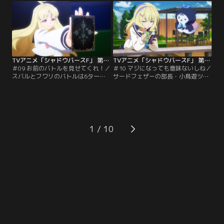
ヤルクラスの使い手であり、かなり
せていた。高ぶる気持ちが爆発し、
の強敵だという。いよいよ対決のと
木を殴ってしまうスバル。偶然出く
き、バトルゾーンに入ったのは……
わしたフォースウィンドの部長・母
ライトではなく部長のイツキだっ
嶋フワリに手当てをされる。自宅に
た！果たしてイツキはタツミの猛攻
戻ってもイライラが収まらず、気晴
をしのぎきれるのか！？
らしに…。
TVアニメ「シャドウバースF」 第09話
TVアニメ「シャドウバースF」 第10話
＃09 お前のバトルを見せてくれ！／
＃10 マジになっても意味ないしね／
スバルとフワリのバトルは6ターン
サードフェザーの部長・小鳥遊ツバ
目に突入！だが、スバルはどこか気
サは、シャドバに本気になれないで
のない様子だった。フワリに手を抜
いた。ツバサが登校すると、ハルマ
いているのではないかと疑われる
が男子生徒を負かし、強引にシャド
が、シャドバの才能がないだけだと
バをやめさせようとする姿が目に入
あしらうスバル。行ったり来たりの
る。ハルマの行為を止めに入るツバ
二人の言葉、そこに真っ直ぐに切り
サだが、逆に挑発的な言葉を向けら
1
込んでいくのはライトだった。ライ
れ、言葉を詰まらせてしまう。ツバ
トの純粋な瞳が、揺れ動くスバルを
サにあるのは、諦め。ハルマとの苦
しっかりと捉える。
い思い出が…。