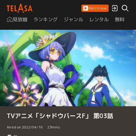
Watch now
見放題
ランキング
ジャンル
レンタル
無料
は
TVアニメ「シャドウバースF」 第03話
Aired on 2022/04/16
23
mins