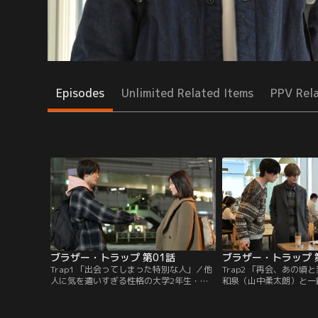
Episodes
Unlimited Related Items
PPV Rel
ブラザー・トラップ 第01話
ブラザー・トラップ 
Trap1 「出会ってしまった特別な人」／他
Trap2 「再会、あの頃
人に気を遣いすぎる性格の大学2年生・立
和泉（山中柔太朗）と一
花あかり（久間田琳加）は、待望の漫画の
ったあかり（久間田琳加
発売日に友達から誘われてカラオケへ。そ
持ちを膨らませていた。
こに後輩の友達・和泉（山中柔太朗）が来
カフェにいるところに大