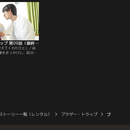
ブラザー・トラップ 第09話（最終話）
を変えてくれたひと」／由
言葉をきっかけに、自分の
あかり（久間田琳加）。
柔太朗）は大和（塩野瑛
。三角関係、ついに完
ストーリー一覧（レンタル）
ブラザー・トラップ
ブラザー・ト