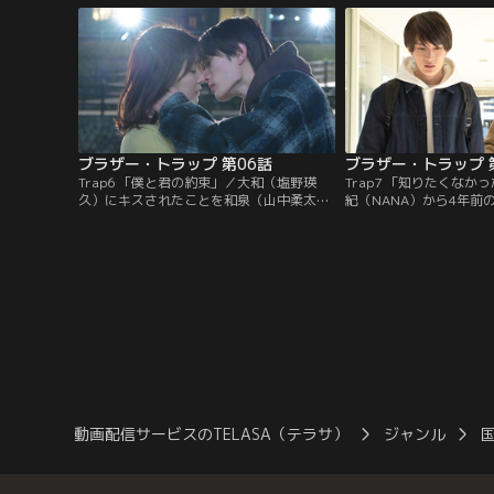
て…。
現れ…。
ブラザー・トラップ 第06話
ブラザー・トラップ 
Trap6 「僕と君の約束」／大和（塩野瑛
Trap7 「知りたくなか
久）にキスされたことを和泉（山中柔太
紀（NANA）から4年前
朗）に告白し、怒りをぶつけられたあかり
について聞いた和泉（山
（久間田琳加）。その後、街でナンパ男に
ることに気付き、あかり
絡まれたあかりは大和に助けられ…。
避け始める。そんな和泉
動画配信サービスのTELASA（テラサ）
ジャンル