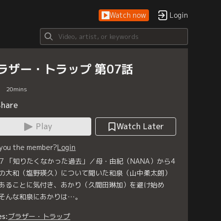
Watch now
Login
ラザー・トラップ 第07話
20
mins
Share
Play
Watch Later
 you the member?
Login
ap7 「知りたくなかった過去」／母・由紀（NANA）から4
の大和（塩野瑛久）について聞いた和泉（山中柔太朗）
あることに気付き、あかり（久間田琳加）を避け始め
そんな和泉にあかりは…。
es:
ブラザー・トラップ