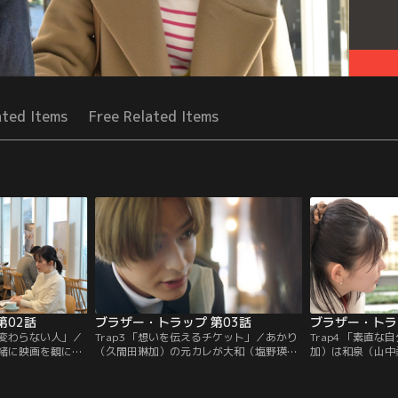
ated Items
Free Related Items
第02話
ブラザー・トラップ 第03話
ブラザー・トラ
と変わらない人」／
Trap3 「想いを伝えるチケット」／あかり
Trap4 「素直
緒に映画を観に行
（久間田琳加）の元カレが大和（塩野瑛
加）は和泉（山中
）は、和泉への気
久）と知った和泉（山中柔太朗）は、あか
に。和泉宅でおう
そんな中、2人で
りに友達として仲良くしたいと言う。そん
けた和泉を1人で
和（塩野瑛久）が
な中、遥（工藤遥）が和泉にある忠告を
した大和（塩野瑛