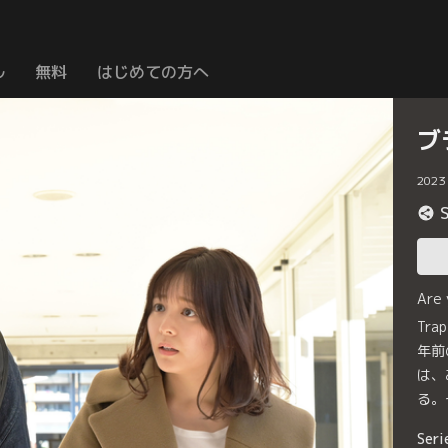
ル
無料
はじめての方へ
ブ
2023
Are
Tr
年前
は、
る。
Seri