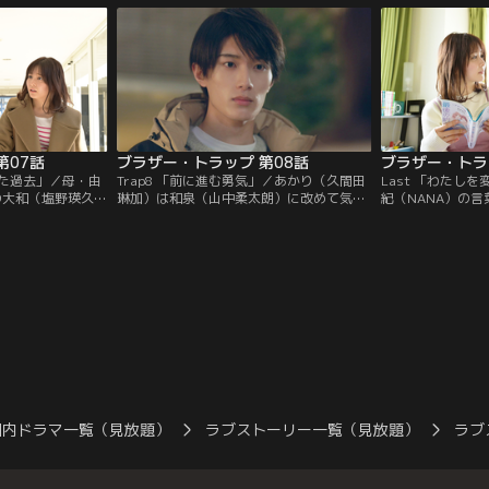
し…。
第07話
ブラザー・トラップ 第08話
った過去」／母・由
Trap8 「前に進む勇気」／あかり（久間田
Last 「わたし
の大和（塩野瑛久）
琳加）は和泉（山中柔太朗）に改めて気持
紀（NANA）の
中柔太朗）は、あ
ちを伝えるが、冷たい態度をとられる。和
気持ちに向き合う
（久間田琳加）を
泉をさらに苦しめたとあかりが泣いている
一方、和泉（山中
にあかりは…。
と、大和（塩野瑛久）が現れ…。
久）を呼び出し…
結…！
国内ドラマ一覧（見放題）
ラブストーリー一覧（見放題）
ラブ