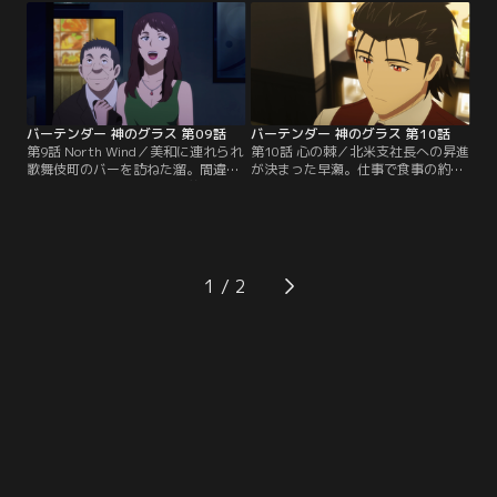
ルに連れ戻しに来る。父に自分の覚
きバーテンダーを見定めてほしいと
悟を伝えるためにチェンは一杯を出
頼まれる。決勝を観戦に行くとそこ
す。
いたのは…。
バーテンダー 神のグラス 第09話
バーテンダー 神のグラス 第10話
第9話 North Wind／美和に連れられ
第10話 心の棘／北米支社長への昇進
歌舞伎町のバーを訪ねた溜。間違え
が決まった早瀬。仕事で食事の約束
て入った店は、かつての兄弟子・北
をすっぽかしてしまった瑠美とイー
方の営むバー”North Wind”だった。
デンホールで再会し、二人で会うよ
北方は、二人の師匠である加瀬五郎
うになる。ある日、溜と早瀬は仕事
の現在の居場所を知っていると告げ
の後にNorth Windを尋ねる。
る。
1