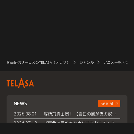
動画配信サービスのTELASA（テラサ）
ジャンル
アニメ一覧（見放
NEWS
See all
2026.08.01
浮所飛貴主演！ 【夏色の風が僕の家にやってきた】 本日よりテラサで独占配信スタート！
2026.07.18
『夏色の雲が恋と嵐をまきおこす』スペシャルメイキング 【Part1】2026年７月18日（土）23時30分～配信スタート！話題のシーンの裏側を大公開！豪華キャスト大集合！ 『武宮家 真夏の家族会議』開催！
2026.07.15
救命医・遥（今田）の《心揺さぶる過去》や、 麻酔科医・権野（船越英一郎）の《謎多きプライベート》など… 《知られざるエピソード》を独占配信！