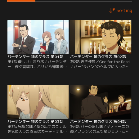
Sorting
バーテンダー 神のグラス 第01話
バーテンダー 神のグラス 第02話
第1話 優しい止まり木／バーテンダ
第2話 古き仲間／One for the Road
ー・佐々倉溜は、パリから帰国後銀
／バー”ラパン”のヘルプに入った溜
座のバー“イーデンホール”で最近働
は、亡きマスターの月命日に店を訪
き始めた。ホテル・カーディナルの
れる老人・来島泰三を接客する。飲
営業企画部で働く来島美和は、ホテ
むカクテル全てに「まずい」と言っ
ルのカウンターバーに相応しい、客
て帰ってしまう泰三に美味しいと言
の魂を癒す「神のグラス」を作れる
わせる一杯は何かと思案する溜。別
バーテンダーを探しているが一向に
の日には、雨でずぶ濡れの女性・五
見つからず焦っている。偶然街で出
島がイーデンホールに来店してく
会った溜がバーテンダーであると知
る。
る。
バーテンダー 神のグラス 第03話
バーテンダー 神のグラス 第04話
第3話 完璧な味／溜の出すカクテル
第4話 バーの隠し味／マティーニの
を気に入った泰三はカーディナルへ
顔／フランスの三ツ星シェフ・山之
溜をスカウトするがのらりくらりと
内をカーディナルのレストランにス