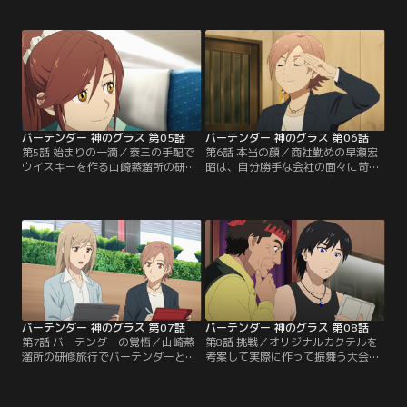
かわされる。泰三は、ミスター・パ
カウトしたが、無理な条件を出され
ーフェクトと呼ばれ勲章を受ける
美和の上司・神嶋は溜に説得を頼
Bar・Kのバーテンダー・葛原隆一と
む。一方、Bar・南の見習いの川上
溜のカクテル対決を画策する。
京子はマスターに「君のマティーニ
には顔が無い」と言われる。悩む京
子を溜がバーへ連れて行く。
バーテンダー 神のグラス 第05話
バーテンダー 神のグラス 第06話
第5話 始まりの一滴／泰三の手配で
第6話 本当の顔／商社勤めの早瀬宏
ウイスキーを作る山崎蒸溜所の研修
昭は、自分勝手な会社の面々に苛立
旅行に行くことになった溜たち一
ちイーデンホールに立ち寄るが、そ
行。そこにシンガポール出身で愛想
こで居合わせた君島瑠美とケンカし
の無い見習いバーテンダーであるケ
てしまう。一方、美和の後輩・樋口
ルビン・チェンも参加する。溜たち
由香利が婚約したお祝いに溜は一杯
は京都へ向かう。
のカクテルを出す。
バーテンダー 神のグラス 第07話
バーテンダー 神のグラス 第08話
第7話 バーテンダーの覚悟／山崎蒸
第8話 挑戦／オリジナルカクテルを
溜所の研修旅行でバーテンダーとし
考案して実際に作って振舞う大会、
て生きていくことを決意したチェン
カクテル・アワード。溜は泰三と美
だが、ホテルのオーナーである父親
和から、大会の決勝を見てカーディ
が跡取りとしてチェンをシンガポー
ナルのラウンジバーにスカウトすべ