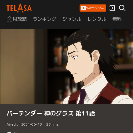
Watch now
見放題
ランキング
ジャンル
レンタル
無料
は
バーテンダー 神のグラス 第11話
Aired on 2024/06/13
23
mins