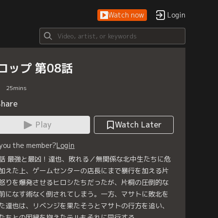
Watch now
Login
ロップ 第08話
25
mins
Share
Play
Watch Later
 you the member?
Login
話 最強と最凶！達也、敗れる／無関係な北中生たちに危
加えた上、ゲームセンターの店長にまで暴行を加える片
怒りを爆発させるヒロシたちだったが、片桐の圧倒的な
前になす術なく倒されてしまう。一方、マサトに敗北を
た達也は、リベンジを果たそうとマサトの行方を追い、
たちとの因縁を抱えたテルもそれに同行する。