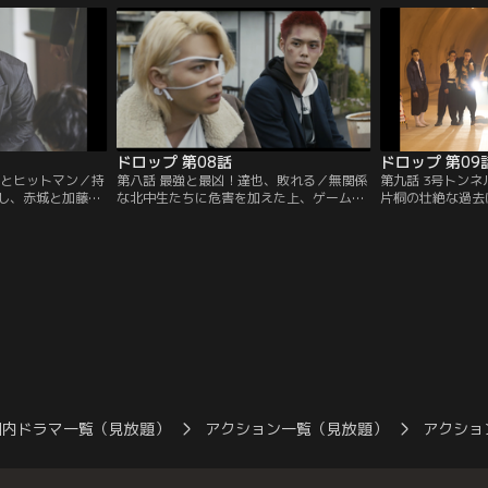
るゲームセンター
めてゲームセンターへと向かうが、そこに
したい達也はお構
わせ。早速、喧嘩
西中のジョーが現れ、ヒロシを挑発する。
は一人で美鈴を助
ロシは穏便に済ま
そんな矢先、達也たちがやってきて…。
方、武闘派のマサ
テルとジョーに制
ドロップ 第08話
ドロップ 第09
んとヒットマン／持
第八話 最強と最凶！達也、敗れる／無関係
第九話 3号トン
し、赤城と加藤の
な北中生たちに危害を加えた上、ゲームセ
片桐の壮絶な過去
ったが、折悪し
ンターの店長にまで暴行を加える片桐。怒
付くヒロシ。一方
してしまう。戦力
りを爆発させるヒロシたちだったが、片桐
強奪した財布と生
ムセンターの店長
の圧倒的な力の前になす術なく倒されてし
木は西中の不良た
。その一方で、飯
まう。一方、マサトに敗北を喫した達也
ことになる。森木
生徒たちを襲って
は、リベンジを果たそうとマサトの行方を
聞かされて、遂に
執着を見せるマサ
追い、飯島たちとの因縁を抱えたテルもそ
秘策を引っ提げ、
になっていく。
れに同行する。
もに3号トンネル
国内ドラマ一覧（見放題）
アクション一覧（見放題）
アクショ