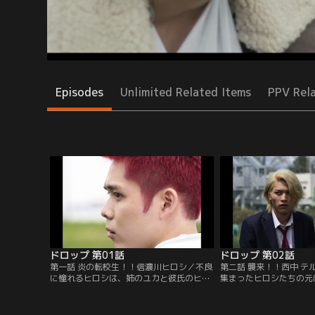
Episodes
Unlimited Related Items
PPV Rel
ドロップ 第01話
ドロップ 第02話
第一話 炎の転校生！！信濃川ヒロシ／不良
第二話 襲来！！西中 テ
に憧れるヒロシは、姉のユカと彼氏のヒデ
集まったヒロシたちの元
の反対を押し切り、進学校から公立中学に
田が仲間を引き連れてや
転校し、不良の道へ。転校初日から学校一
た状況で、達也の父、さ
の不良、達也と喧嘩になるヒロシだが、そ
事・荒牧までもが現れて