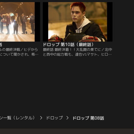
いなし。幻滅したヒロシ
口からでまかせを言って何とかその場をし
けようとするが…。一
のぐ。しかし、その後、赤城と加藤はレス
トを呼び寄せた飯島は、
トランにいたヒロシたちを襲撃し、達也に
裁を加えようとする。
宣戦布告。ジョーから加藤と赤城の…。
話
ドロップ 第10話（最終話）
ネルの最終決戦／ヒデから
最終話 最終決着！！大乱闘の果てに／北中
について聞かされ、怖気
と西中の総力戦も、達也VSマサト、ヒロシ
、池内たちが北中生から
VS片桐の勝負を残すのみとなった。喧嘩を
徒手帳を取り戻す為、森
止めようとする荒牧に、「自分たちで終わ
ちから一方的に殴られる
らせようとしているあいつらを止めないで
たちのピンチを美鈴から
欲しい」と懇願するヒデ。一同が見守る
ヒロシも腹を括る。ある
中、風邪で本調子ではない達也は、マサト
ヒデ、赤城、加藤らとと
の猛攻に苦戦を強いられる。一方、強敵・
へと急行するヒロシ。
片桐と対峙するヒロシは…。
ン一覧（レンタル）
ドロップ
ドロップ 第08話