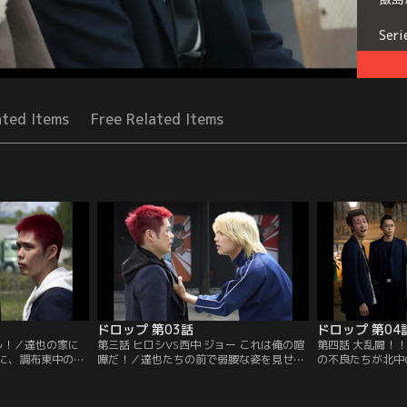
Seri
ated Items
Free Related Items
ドロップ 第03話
ドロップ 第04
ル！／達也の家に
第三話 ヒロシVS西中 ジョー これは俺の喧
第四話 大乱闘！
に、調布東中の住
嘩だ！／達也たちの前で弱腰な姿を見せて
の不良たちが北中
ってくる。緊迫し
しまったヒロシは、ヒデとユカに相談す
った達也は、敵陣
らには少年課の刑
る。ヒデから「自分が格好悪いと思うこと
こにテルが現れ、
…。後日、ヒロシ
だけはするな」と忠告されたヒロシは、改
していることを告