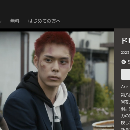
ル
無料
はじめての方へ
ド
2023
Are
第八
害を
桐。
力の
喫し
飯島