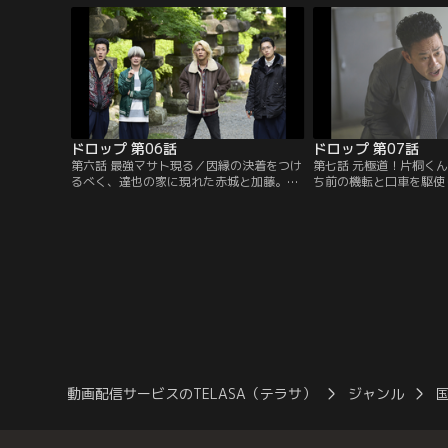
れがきっかけで達也の仲間たち、ルパン、
たちは溜まり場にしてい
森木、ワン公たちと知り合うことに。ヒロ
で西中のテルたちと鉢合
シのハードな不良生活が始まる！
が始まりそうになり、ヒ
せようとするが…。
ドロップ 第06話
ドロップ 第07話
第六話 最強マサト現る／因縁の決着をつけ
第七話 元極道！片桐く
るべく、達也の家に現れた赤城と加藤。鬼
ち前の機転と口車を駆使
兵隊が参戦してこないと分かり、強気な態
懐柔に成功したヒロシだ
度に出たヒロシは、赤城たちとの喧嘩に参
く、達也が風邪でダウン
加する羽目に。そして、その日を境に赤城
アップを目指して、ゲー
と加藤は毎日のように喧嘩をしにやってく
から特訓を受けるヒロシ
る。とうとう大晦日にまで現れ、ヒロシの
島たちは容赦なく北中の
我慢も限界に達し…。一方、飯島は西中最
いき、金に対して異様な
強のマサトを連れて北中狩りを敢行。
トの凄惨な過去も明らか
動画配信サービスのTELASA（テラサ）
ジャンル