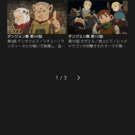
た水棲馬（ケルピー）に乗って湖を
かけに仲を深めていく。書物からで
渡ることを提案。魔物の本心は分か
はなく、実体験から知識を身に付け
らないから危険だとライオスは反対
たファリンと接するうちに、マルシ
するが……。
ルは自身が勉強不足であることに気
付かされる。
ダンジョン飯 第09話
ダンジョン飯 第10話
第9話 テンタクルス／シチュー／ウ
第10話 大ガエル／地上にて／レッド
ンディーネとの戦いで負傷し、血も
ドラゴンが目撃されたオークの集落
魔力も枯渇気味のマルシル。ケルピ
は目前。しかし、集落へ続く通路に
ーの焼き肉で回復を図る一行の前に
は無数のテンタクルスが生い茂り、
現れたのは、かつての仲間、ナマリ
行く手を阻む。テンタクルスを払い
が護衛を務めるタンス夫妻のパーテ
つつなんとか進むライオスたちの前
ィーだった。護衛として調査を手伝
に大ガエルが出現。ライオスとマル
えばマルシルを治療するというタン
シルの武器を奪っていく。チルチャ
1
スの申し出を受け、ライオスたちは
ックは、壁に仕掛けられた罠を利用
タンスの調査に同行することに。
して大ガエルを倒そうと試みる。