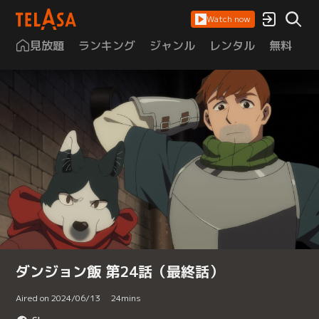
Watch now
見放題
ランキング
ジャンル
レンタル
無料
は
ダンジョン飯 第24話（最終話）
Aired on 2024/06/13
24
mins