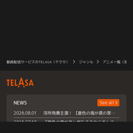
動画配信サービスのTELASA（テラサ）
ジャンル
アニメ一覧（見放
NEWS
See all
2026.08.01
浮所飛貴主演！ 【夏色の風が僕の家にやってきた】 本日よりテラサで独占配信スタート！
2026.07.18
『夏色の雲が恋と嵐をまきおこす』スペシャルメイキング 【Part1】2026年７月18日（土）23時30分～配信スタート！話題のシーンの裏側を大公開！豪華キャスト大集合！ 『武宮家 真夏の家族会議』開催！
2026.07.15
救命医・遥（今田）の《心揺さぶる過去》や、 麻酔科医・権野（船越英一郎）の《謎多きプライベート》など… 《知られざるエピソード》を独占配信！