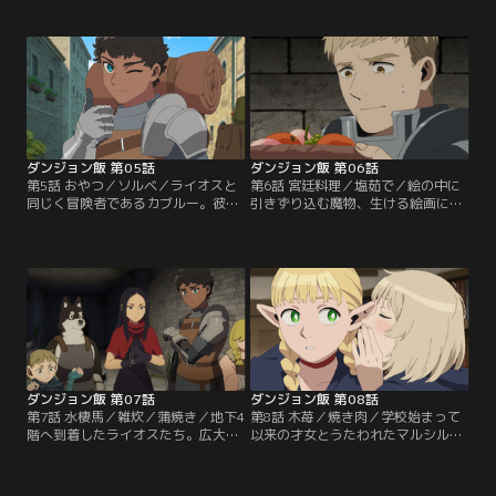
イオスを、手痛い目に遭わせた謎多
の目の前に現れたのは、土でできた
き魔物“動く鎧”が、再び行く手を阻
魔法生物のゴーレムだった。センシ
む。襲い来る鎧たちの行動から、ラ
が慣れた様子でゴーレムの動きを封
イオスは鎧が何かを守っていると推
じると、倒れたゴーレムの背中には
測。その正体を突き止めるべく、単
新鮮な野菜が生い茂っていた。セン
身広間の奥へと突撃する。
シはゴーレムの体を畑代わりに、野
菜を栽培していたのだ。
ダンジョン飯 第05話
ダンジョン飯 第06話
第5話 おやつ／ソルベ／ライオスと
第6話 宮廷料理／塩茹で／絵の中に
同じく冒険者であるカブルー。彼の
引きずり込む魔物、生ける絵画に遭
パーティーもまた、迷宮の深部を目
遇したライオス一行。空腹のライオ
指していた。探索を続ける道中、カ
スは、食べ物が描かれた絵画の中に
ブルーたちは倒したゾンビの所持品
入れば、食事にありつけるのではな
の中から宝石箱を発見する。箱の中
いかと主張し、呆れるマルシルたち
には金銀財宝が収められており、予
をよそに絵画の中へ。そこでライオ
想外の収穫に一行は大興奮。しか
スはデルガルという人物の人生の節
し、財宝の正体は宝石やコインに擬
目となる場面を垣間見ることにな
態する魔物、宝虫だった。
る。
ダンジョン飯 第07話
ダンジョン飯 第08話
第7話 水棲馬／雑炊／蒲焼き／地下4
第8話 木苺／焼き肉／学校始まって
階へ到着したライオスたち。広大な
以来の才女とうたわれたマルシル
湖を渡るために水上歩行の魔法が必
と、自由奔放で周囲から浮いていた
要だが、魔法に否定的なセンシは使
ファリン。魔法学校時代、対照的だ
用を拒む。代わりにアンヌと名付け
ったふたりは精霊の繁殖実験をきっ