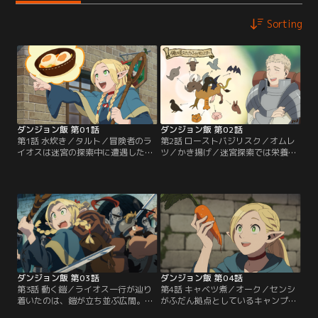
Sorting
ダンジョン飯 第01話
ダンジョン飯 第02話
第1話 水炊き／タルト／冒険者のラ
第2話 ローストバジリスク／オムレ
イオスは迷宮の探索中に遭遇したレ
ツ／かき揚げ／迷宮探索では栄養バ
ッドドラゴンに、妹ファリンを捕食
ランスの取れた食事が重要だと主張
されてしまう。脱出魔法で地上へ逃
するセンシ。ライオスたちは栄養豊
れたライオスたちはファリンを救出
富な卵と肉を摂るため、鶏の胴と蛇
する為、再び迷宮を目指す。だが金
の尾を持つ魔物バジリスクを狙う。
も食料も迷宮に置いてきてしまって
探索中に駆け出し冒険者を襲うバジ
いた……。そこでライオスは、迷宮
リスクと遭遇するも、魔物の生態を
内で食糧を調達する“自給自足”の冒
熟知するライオスはある秘技を炸裂
険を仲間たちに提案する。
させる。
ダンジョン飯 第03話
ダンジョン飯 第04話
第3話 動く鎧／ライオス一行が辿り
第4話 キャベツ煮／オーク／センシ
着いたのは、鎧が立ち並ぶ広間。か
がふだん拠点としているキャンプ地
つて駆け出しの冒険者だった頃のラ
へと立ち寄ったライオスたち。一行