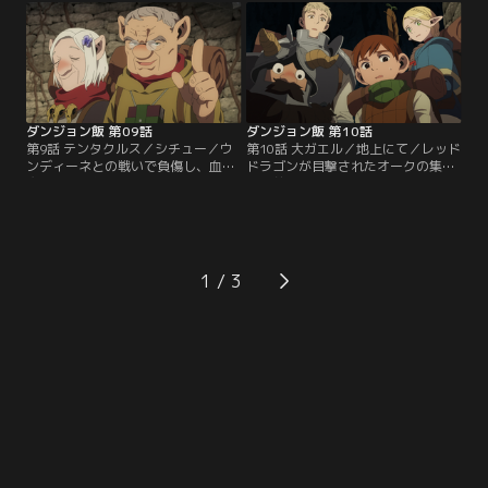
た水棲馬（ケルピー）に乗って湖を
かけに仲を深めていく。書物からで
渡ることを提案。魔物の本心は分か
はなく、実体験から知識を身に付け
らないから危険だとライオスは反対
たファリンと接するうちに、マルシ
するが……。
ルは自身が勉強不足であることに気
付かされる。
ダンジョン飯 第09話
ダンジョン飯 第10話
第9話 テンタクルス／シチュー／ウ
第10話 大ガエル／地上にて／レッド
ンディーネとの戦いで負傷し、血も
ドラゴンが目撃されたオークの集落
魔力も枯渇気味のマルシル。ケルピ
は目前。しかし、集落へ続く通路に
ーの焼き肉で回復を図る一行の前に
は無数のテンタクルスが生い茂り、
現れたのは、かつての仲間、ナマリ
行く手を阻む。テンタクルスを払い
が護衛を務めるタンス夫妻のパーテ
つつなんとか進むライオスたちの前
ィーだった。護衛として調査を手伝
に大ガエルが出現。ライオスとマル
えばマルシルを治療するというタン
シルの武器を奪っていく。チルチャ
1
スの申し出を受け、ライオスたちは
ックは、壁に仕掛けられた罠を利用
タンスの調査に同行することに。
して大ガエルを倒そうと試みる。