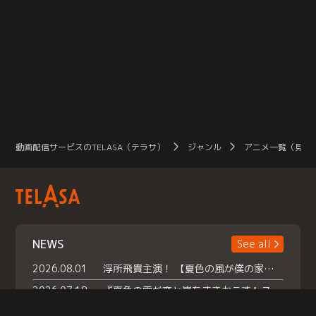
動画配信サービスのTELASA（テラサ）
ジャンル
アニメ一覧（見放
NEWS
See all
2026.08.01
浮所飛貴主演！ 【夏色の風が僕の家にやってきた】 本日よりテラサで独占配信スタート！
2026.07.18
『夏色の雲が恋と嵐をまきおこす』スペシャルメイキング 【Part1】2026年７月18日（土）23時30分～配信スタート！話題のシーンの裏側を大公開！豪華キャスト大集合！ 『武宮家 真夏の家族会議』開催！
2026.07.15
救命医・遥（今田）の《心揺さぶる過去》や、 麻酔科医・権野（船越英一郎）の《謎多きプライベート》など… 《知られざるエピソード》を独占配信！