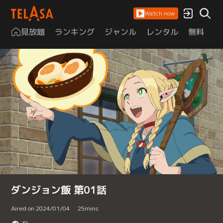
Watch now
見放題
ランキング
ジャンル
レンタル
無料
は
ダンジョン飯 第01話
Aired on 2024/01/04
25
mins