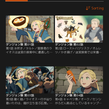
Sorting
ダンジョン飯 第01話
ダンジョン飯 第02話
第1話 水炊き／タルト／冒険者のラ
第2話 ローストバジリスク／オムレ
イオスは迷宮の探索中に遭遇したレ
ツ／かき揚げ／迷宮探索では栄養バ
ッドドラゴンに、妹ファリンを捕食
ランスの取れた食事が重要だと主張
されてしまう。脱出魔法で地上へ逃
するセンシ。ライオスたちは栄養豊
れたライオスたちはファリンを救出
富な卵と肉を摂るため、鶏の胴と蛇
する為、再び迷宮を目指す。だが金
の尾を持つ魔物バジリスクを狙う。
も食料も迷宮に置いてきてしまって
探索中に駆け出し冒険者を襲うバジ
いた……。そこでライオスは、迷宮
リスクと遭遇するも、魔物の生態を
内で食糧を調達する“自給自足”の冒
熟知するライオスはある秘技を炸裂
険を仲間たちに提案する。
させる。
ダンジョン飯 第03話
ダンジョン飯 第04話
第3話 動く鎧／ライオス一行が辿り
第4話 キャベツ煮／オーク／センシ
着いたのは、鎧が立ち並ぶ広間。か
がふだん拠点としているキャンプ地
つて駆け出しの冒険者だった頃のラ
へと立ち寄ったライオスたち。一行