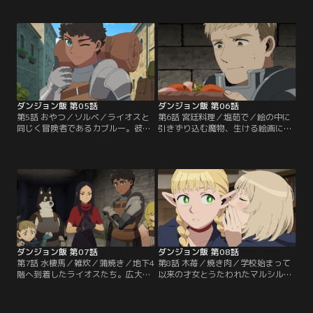
イオスを、手痛い目に遭わせた謎多
の目の前に現れたのは、土でできた
き魔物“動く鎧”が、再び行く手を阻
魔法生物のゴーレムだった。センシ
む。襲い来る鎧たちの行動から、ラ
が慣れた様子でゴーレムの動きを封
イオスは鎧が何かを守っていると推
じると、倒れたゴーレムの背中には
測。その正体を突き止めるべく、単
新鮮な野菜が生い茂っていた。セン
身広間の奥へと突撃する。
シはゴーレムの体を畑代わりに、野
菜を栽培していたのだ。
ダンジョン飯 第05話
ダンジョン飯 第06話
第5話 おやつ／ソルベ／ライオスと
第6話 宮廷料理／塩茹で／絵の中に
同じく冒険者であるカブルー。彼の
引きずり込む魔物、生ける絵画に遭
パーティーもまた、迷宮の深部を目
遇したライオス一行。空腹のライオ
指していた。探索を続ける道中、カ
スは、食べ物が描かれた絵画の中に
ブルーたちは倒したゾンビの所持品
入れば、食事にありつけるのではな
の中から宝石箱を発見する。箱の中
いかと主張し、呆れるマルシルたち
には金銀財宝が収められており、予
をよそに絵画の中へ。そこでライオ
想外の収穫に一行は大興奮。しか
スはデルガルという人物の人生の節
し、財宝の正体は宝石やコインに擬
目となる場面を垣間見ることにな
態する魔物、宝虫だった。
る。
ダンジョン飯 第07話
ダンジョン飯 第08話
第7話 水棲馬／雑炊／蒲焼き／地下4
第8話 木苺／焼き肉／学校始まって
階へ到着したライオスたち。広大な
以来の才女とうたわれたマルシル
湖を渡るために水上歩行の魔法が必
と、自由奔放で周囲から浮いていた
要だが、魔法に否定的なセンシは使
ファリン。魔法学校時代、対照的だ
用を拒む。代わりにアンヌと名付け
ったふたりは精霊の繁殖実験をきっ