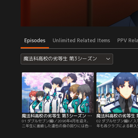
Episodes
Unlimited Related Items
PPV Rel
魔法科高校の劣等生 第3シーズン
魔法科高校の劣等生 第3シーズン 第01話
01 ダブルセブン編I／2096年4月を迎え、
02 ダブルセブン編II／
二年生に進級した達也の身の回りには色々
年も各クラブによる新入
な変化があった。達也と美月は新設された
始まった。新入生を巡っ
魔法工学科に転科。幹比古は二科から一科
たロボ研とバイク部の間