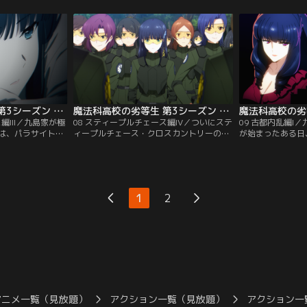
宝が仲裁に入る。
に針小棒大に騒ぎ立てさせ、魔法科高校が
は、七草家が達也
るかで言い争いを
軍事教育の場と化していると主張するつも
績にしたと思い込
事態に陥ってしま
りだという。そこで達也は生徒たちで、常
鬱憤を叩きつけて
である弘一は…。
駐型重力制御魔法式熱核融合炉＝恒星炉の
に対する侮辱を看
実験を行なうことを提案。
使った戦闘準備に
魔法科高校の劣等生 第3シーズン 第07話
魔法科高校の劣等生 第3シーズン 第08話
編III／九島家が極
08 スティープルチェース編IV／ついにステ
09 古都内乱編I
は、パラサイトを
ィープルチェース・クロスカントリーの女
が始まったある日
依させたパラサイ
子の部が始まった。達也はピクシーに全パ
直々の手紙を達也
ラサイドールの運
ラサイドールの位置を把握させると、パラ
容は「周公瑾の捕
ィープルチェー
サイドールが選手に接触する前に、すべて
る」というもの。
会場警備は、異常
始末しようとする。だがパラサイドールは
ていたが、京都付
すら侵入出来な
達也の想像を超えたスピードで魔法を発
いう。どうやら周
1
2
ーにパラサイトの
動。手こずりながらも何とか最初のパラサ
の一派である「伝
イドール封印に成功する。
と見られる。
アニメ一覧（見放題）
アクション一覧（見放題）
アクション一