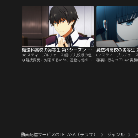
へと転科した。また達也と深雪は四葉本家
澄と、部活連執行部の七
から使用人として使わされた水波と同居す
だがどちらが主導権を握
ることになり、三人での生活が始まった。
始め、ついに一触即発の
今年こそ平穏な学生生活を、と願って登校
う。一方、七草家の当主
する達也だが…。
魔法科高校の劣等生 第3シーズン 第06話
06 スティープルチェース編II／九校戦の急
07 スティープルチェース
な競技変更に対応するため、達也は他の生
秘裏に行なっていた実験
徒会役員とともに多忙な毎日を送ってい
女性型戦闘ロボットに憑
た。そんなある日、達也のもとに差出人不
ドールの開発だった。パ
明のメールが届く。メールには、今回の種
用実験が行なわれるステ
目変更が国防軍の圧力によるもの、そして
ス・クロスカントリーの
九島家が国防軍の動きに乗じて、秘密裏に
なまでに厳しく、達也で
開発した兵器の性能試験をスティープルチ
い。そこで達也はピクシ
ェース・クロスカントリーで…。
監視を命じ…。
動画配信サービスのTELASA（テラサ）
ジャンル