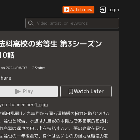
Watch now
Login
法科高校の劣等生 第3シーズン
10話
d on 2024/06/07
23
mins
Share
Play
Watch Later
 you the member?
Login
 古都内乱編II／九島烈から周公瑾捕縛の協力を取りつける
、達也と深雪、水波は九島家の本拠地である奈良を訪れ
九島烈は達也の申し出を快諾すると、孫の光宣を紹介。
は達也の一年後輩で、身体は弱いものの強力な魔法力を