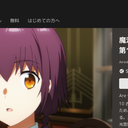
ル
無料
はじめての方へ
魔
第
Aire
Are
10
ため
る。
光宣