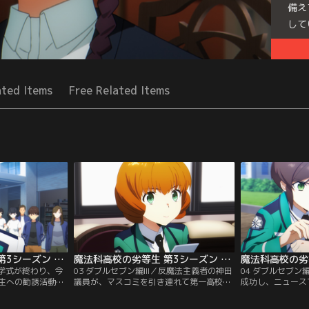
備え
して
Seri
ated Items
Free Related Items
魔法科高校の劣等生 第3シーズン 第02話
魔法科高校の劣等生 第3シーズン 第03話
入学式が終わり、今
03 ダブルセブン編III／反魔法主義者の神田
04 ダブルセブン
生への勧誘活動が
議員が、マスコミを引き連れて第一高校を
成功し、ニュース
て睨み合いを始め
視察に訪れるという情報が入った。少しで
報道された。だが
に、風紀委員の香
も軍事に関係することがあれば、マスコミ
七草家が対処する