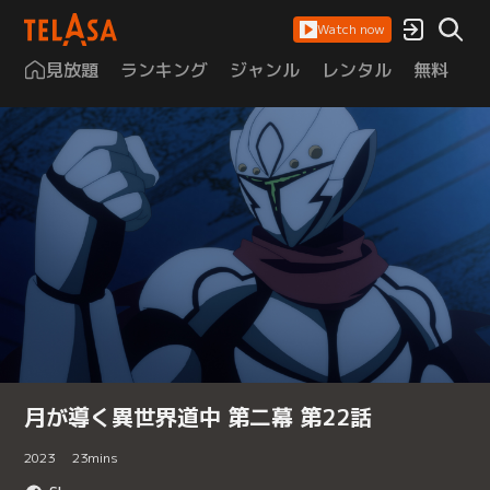
Watch now
見放題
ランキング
ジャンル
レンタル
無料
は
月が導く異世界道中 第二幕 第22話
2023
23
mins