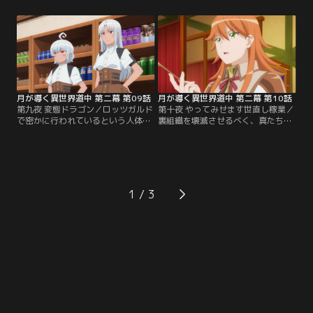
を喜び、楽しい一夜を過ごす。その
に。まずはクズノハ商会ロッツガル
後、星湖や智樹について巴から報告
ド店に顔を出してみる2人。主が不
を受ける真。話の途中、亜空の異常
在の間、アクアとエリスが立派に店
な暑さを指摘すると、巴の口から亜
番を務め、新店舗の営業は順調？な
空に関する新たな事実が明らかにな
様子だった。一方、ロッツガルド中
るのだった。
央学園では、復学したシフ＝レンブ
ラントと…。
月が導く異世界道中 第二幕 第09話
月が導く異世界道中 第二幕 第10話
第九夜 変態ドラゴン／ロッツガルド
第十夜 やってみせます世直し稼業／
で密かに行われているという人体実
裏組織を壊滅させるべく、真たちは
験の調査に乗り出したライム。しか
本格的に行動を開始する。そんな彼
しその途中、ロッツガルド中央学園
らに魔将のロナも協力。一同は首謀
の新開発区画で遭遇した謎の男に挑
者がロッツガルド中央学園の常勤講
むも敗北してしまう。さらに、なぜ
師・ブライトだとつきとめる。その
かその場に居合わせた学園の図書館
後、拘束したブライトと対峙する
司書・エヴァと共に人体実験を行っ
真。会話の途中、目的のためなら犠
1
ている裏組織に捕らわれる羽目に。
牲を厭わないと訴えるブライトに怒
その後、なんとか脱出に成功した2
りを覚えた真は、容赦なく裁きを下
人は真たちと合流。
すのだった。