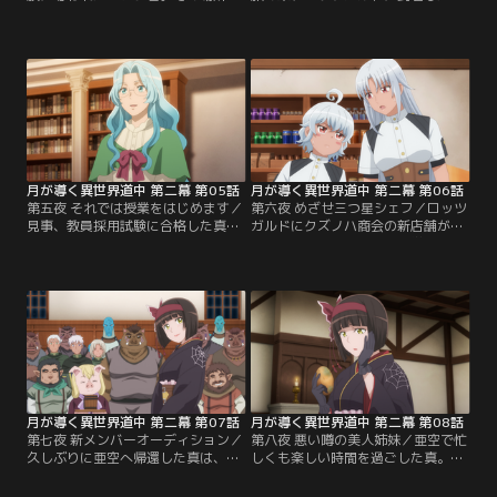
取り戻すべくリミア王国とグリト二
と識。まずはクズノハ商会の新店舗
ア帝国は手を組み、魔族に奪還戦を
開店に向けて、街の情報を集めるこ
挑むことに。開戦の前日、初対面を
とにする。だが、そんな間もなく、
果たした響と智樹だったが、智樹の
2人はロッツガルド中央学園の生徒
傲慢な態度が災いし、2人は打ち解
たちと料理屋で働く少女・ルリアが
けられず、気まずい雰囲気になって
揉めている場面に遭遇。周囲に冷め
しまう。翌日、開戦すると入念な下
た目を向けるルリアのことが気にな
準備の甲斐があり、優位に戦いを進
った真は、彼女を助けるのだ
めるヒューマン軍。
が……。
月が導く異世界道中 第二幕 第05話
月が導く異世界道中 第二幕 第06話
第五夜 それでは授業をはじめます／
第六夜 めざせ三つ星シェフ／ロッツ
見事、教員採用試験に合格した真。
ガルドにクズノハ商会の新店舗がオ
正式な採用通知も届き、ロッツガル
ープン。ロッツガルド中央学園での
ド中央学園で非常勤講師として働く
仕事も本格的に始まり、商会経営と
ことが決まる。それから数日が経
教員生活は順調。……かに思われた
ち、迎えた初授業の日。真は生徒た
が、共に新たな問題が真の頭を悩ま
ちから舐められないよう、憎まれ役
せていた。一方、星湖周辺の調査を
を演じることにする。時を同じくし
続ける巴とライム＝ラテのもとに、
て、巴はステラ砦をかけたヒューマ
智樹やグリト二ア帝国の一行が訪ね
ンと魔族の戦争中にできた湖・星湖
て来る。彼らは、巴とライムが持つ
の調査に乗り出していた。
刀を珍しがり…。
月が導く異世界道中 第二幕 第07話
月が導く異世界道中 第二幕 第08話
第七夜 新メンバーオーディション／
第八夜 悪い噂の美人姉妹／亜空で忙
久しぶりに亜空へ帰還した真は、澪
しくも楽しい時間を過ごした真。一
や巴たちからサプライズと共に迎え
通り用事を終えた彼は、識と共に再
られる。宴が開催され、一同は再会
びロッツガルドで仕事に励むこと