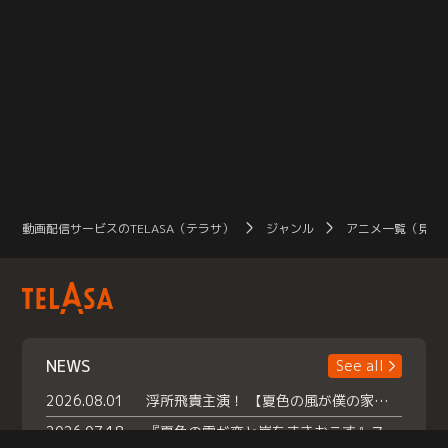
動画配信サービスのTELASA（テラサ）
ジャンル
アニメ一覧（見放
NEWS
See all
2026.08.01
浮所飛貴主演！ 【夏色の風が僕の家にやってきた】 本日よりテラサで独占配信スタート！
2026.07.18
『夏色の雲が恋と嵐をまきおこす』スペシャルメイキング 【Part1】2026年７月18日（土）23時30分～配信スタート！話題のシーンの裏側を大公開！豪華キャスト大集合！ 『武宮家 真夏の家族会議』開催！