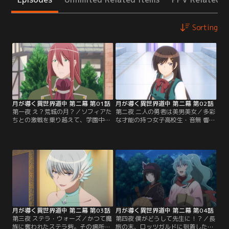
Sorting
月が導く異世界道中 第二幕 第01話
月が導く異世界道中 第二幕 第02話
第一夜 え？荒城の月？／ソフィアた
第二夜 二人の勇者は美男美女／多彩
ちとの激戦を乗り越えて、学園中央
な才能の持つ女子高校生・音無 響。
都市・ロッツガルドを目指して旅を
ひと通りの努力でなんでも出来てし
する深澄 真と識。道中、ヒューマン
まう人生に退屈していた彼女はある
が暮らすオビットの街に立ち寄った
日、勇者として異世界へ召喚され
2人は、一時別行動をすることに。
る。突然の出来事に困惑しながらも
その最中、真はヒューマンの少女・
リミア王国へと降り立った響は、ナ
ラナと獣人の少年・エトと出会う。
バール=ポーラーら王国の精鋭たち
彼女たちは“荒城の月”を名乗る盗賊
とパーティーを結成。一同はさっそ
から故郷のタパ村を守ってくれと街
く魔族との戦いに挑むのだが……。
の者に訴えるものの…。
月が導く異世界道中 第二幕 第03話
月が導く異世界道中 第二幕 第04話
第三夜 ステラ・ウォーズ／かつて魔
第四夜 僕がどうして先生に！？／長
族に奪われたステラ砦。その場所を
旅の末、ロッツガルドに到着した真