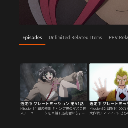
Episodes
Unlimited Related Items
PPV Rel
逃走中 グレートミッション 第51話
逃走中 グレートミッ
Mission51 湖の惨劇 キャンプ場のマスク怪
Mission52 目指せ1
人／ニューヨークを目指す逃走者たち。移
大作戦／マフィアにさら
動の最中に濃霧に見舞われ、近くのキャン
追ってラスベガスへやっ
プ場に立ち寄ることになった。そのキャン
キャリーの身柄はラスベ
プ場には殺人鬼が出るという噂があり…。
エースジャックが預かっ