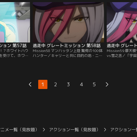
ド…。
いた。
ション 第57話
逃走中 グレートミッション 第58話
逃走中 グレート
誰だ！？ホワイトハウ
Mission58 マンハッタン上陸 驚愕の100体
Mission59 
を受けて、ホワイ
ハンター／キャリーと共に目的の地・ニュ
vs雪之丞／「宇
キャリーと颯也
ーヨークへと辿り着いた颯也たち。彼らは
ウィルス『ゼータ
ゼータ』を持つキ
『ゼータ』を大統領に届けるため街を疾走
大統領に届けろ」
領の様子がおかし
する。そんな彼らを執念深いコングが追い
動された。『ゼー
詰める。
ニーどちらの逃走
1
2
3
4
5
アニメ一覧（見放題）
アクション一覧（見放題）
アクション一