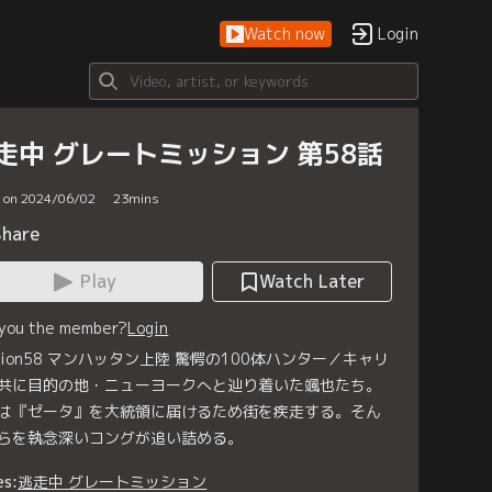
Watch now
Login
走中 グレートミッション 第58話
d on 2024/06/02
23
mins
Share
Play
Watch Later
 you the member?
Login
ssion58 マンハッタン上陸 驚愕の100体ハンター／キャリ
共に目的の地・ニューヨークへと辿り着いた颯也たち。
は『ゼータ』を大統領に届けるため街を疾走する。そん
らを執念深いコングが追い詰める。
es:
逃走中 グレートミッション