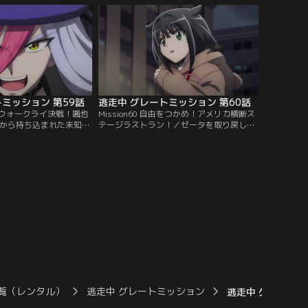
ミッション 第59話
逃走中 グレートミッション 第60話
摩天楼ウォークライ決戦！颯也
Mission60 自由をつかめ！アメリカ横断ス
宙から持ち込まれた未知の
テージラストラン！／ゼータを取り戻した
』を感染症研究所にいる
逃走者たち。しかしミッションは失敗に終
。最後のミッションが発
わり、二百体のハンターが解き放たれてし
タ』を届けるのは両コロ
まう。キャリーに別れを告げ、最後の逃走
者か。
劇が始まった。
覧（レンタル）
逃走中 グレートミッション
逃走中 グレートミ