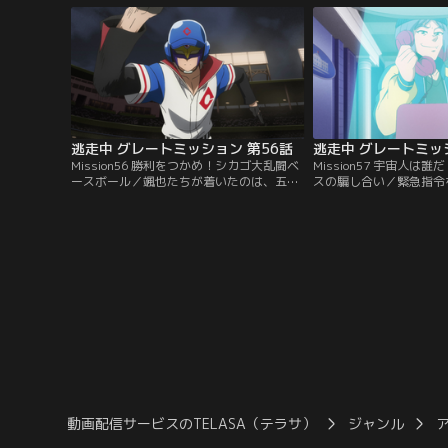
逃走中 グレートミッション 第56話
逃走中 グレートミッ
Mission56 勝利をつかめ！シカゴ大乱闘ベ
Mission57 宇宙人は
ースボール／颯也たちが着いたのは、五大
スの騙し合い／緊急指令
湖に面する大都会シカゴ。逃走者達が揃う
トハウスに移動して来た
と同時に起動する10体のハンター。必死に
達。しかし、謎の物質『
逃げる颯也は、リックという男に出会
ャリーの前に現れた大統
う…。
く…。
動画配信サービスのTELASA（テラサ）
ジャンル