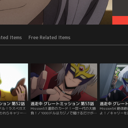
ated Items
Free Related Items
ション 第52話
逃走中 グレートミッション 第53話
逃走中 グレート
00万ドル！ラスベガス
Mission53 運命のカード！一世一代の大勝
Mission54 
われらキャリーを
負！／1000ドルはカジノで賭けるだけが使
よ！／キャリーを
て来た颯也たち。
い道ではない。与えられた1000ドルで警備
ィ駅へと到着した
ガスのカジノ王・
員を買収し、キャリーを救うために地下金
リーを追っている
ていた。
庫へ向かう颯也とシグマとマイカとシ
コング率いるマフ