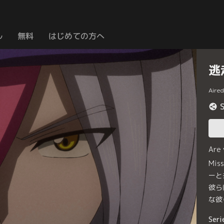
ル
無料
はじめての方へ
逃
Aire
Are
Mi
ーと
彼ら
な彼
Seri