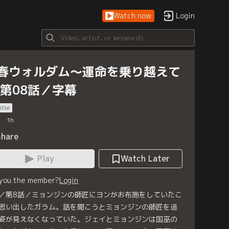
Watch now
Login
春ウォルダム～運命を乗り越えて
 第08話／字幕
itle
1
h
Share
Play
Watch Later
 you the member?
Login
／第8話／ミョンジンの師匠にヨンがお布施をしていたこ
思い出したガラム。話を聞こうとミョンジンの師匠を追
姿が見えなくなっていた。ジェイとミョンジンは国巫の