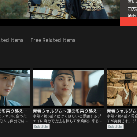
家に
四方
絶命
Seri
ated Items
Free Related Items
青春ウォルダム～運命を乗り越えて～ 第02話／字幕
青春ウォルダム～運命を乗り越えて～ 第03話／字幕
でファンに会った
字幕／第3話／助けてほしいと懇願するジ
字幕／第4話／洞
犯人は自分ではな
ェイに自分で方法を探して東宮殿に来るよ
すが発見され、ジ
手から突然血が流
う命じたファン。ジェイは内官にふんして
望みをかけるソン
Subtitle
Subtitle
ァンが開城府尹に
東宮殿に現れる。一方、狩猟大会の祝詞を
は婚姻の贈り物を
うジェイだが、フ
汚した容疑者として追われるオ・マンシク
因を調べるよう依