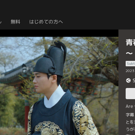
ル
無料
はじめての方へ
青
～
Subt
2023
Are
字幕
とを
うが