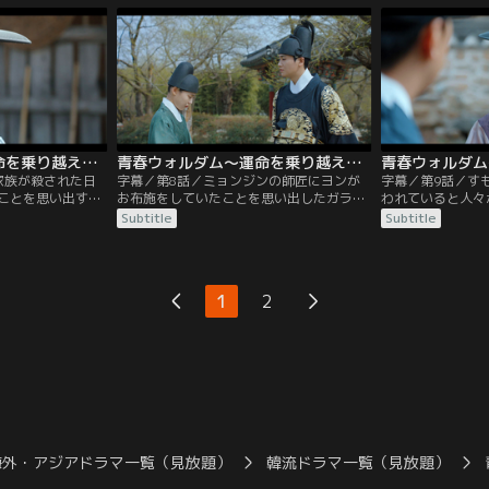
かった。そして祝
が一家で逃げていたことが発覚。マンシク
弟子となったガラ
ェイは、幽霊の呪
が売った物の中に父親が持っている方位磁
ェイと再会。使い
この世に幽霊など
針を発見し動揺するハン・ソンオン。
ァンが射られた矢
だと判明する。
青春ウォルダム～運命を乗り越えて～ 第07話／字幕
青春ウォルダム～運命を乗り越えて～ 第08話／字幕
家族が殺された日
字幕／第8話／ミョンジンの師匠にヨンが
字幕／第9話／す
ことを思い出す。
お布施をしていたことを思い出したガラ
われていると人々
ァンの所へ向かう
ム。話を聞こうとミョンジンの師匠を追う
イはすももの木を
Subtitle
Subtitle
ファンはジェイの
が姿が見えなくなっていた。ジェイとミョ
く人であると主張
東宮殿から追放す
ンジンは国巫の家にあったボタンの花のお
を口にして絶命す
を失ったジェイは
香について調べる。一方、国巫は四方案事
君は恐怖のあまり
になる。そこにジ
件の最後の文字を明かし王の目前でマムシ
はすももの木を燃
1
2
がなかなか素直に
にかまれ絶命する。
手した者の名前が
るが、いつの間に
う。
海外・アジアドラマ一覧（見放題）
韓流ドラマ一覧（見放題）