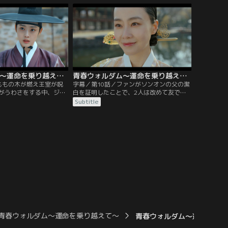
ムは死体を運んできたジ
マンシクが売った物の中に方位磁針があっ
の殺害に使われた毒はフ
たことをファンに改めて報告する。最初に
に付いていた毒と同じ物
受けた報告が虚偽であったことを知ったフ
ァンはソンオンに疑念を抱く。
青春ウォルダム～運命を乗り越えて～ 第09話／字幕
青春ウォルダム～運命を乗り越えて～ 第10話／字幕
ももの木が燃え王室が呪
字幕／第10話／ファンがソンオンの父の潔
がうわさをする中、ジェ
白を証明したことで、2人は改めて友であ
燃やしたのは幽霊ではな
ることを確認し合う。10年前に碧川で何が
Subtitle
する。国巫が呪いの言葉
起きたのかを調べるためにファンは承政院
る姿を見たミョンアン大
日記を読む。碧川の盗賊の残党がいるので
寝込んでしまう。ジェイ
あれば、討伐した右議政のチョ・ウォンボ
やすのに必要な材料を入
に責任があると主張する左議政のハン・ジ
書かれた帳簿を手に入れ
ュンオン。
かすり替えられてしま
青春ウォルダム～運命を乗り越えて～
青春ウォルダム～運命を乗り