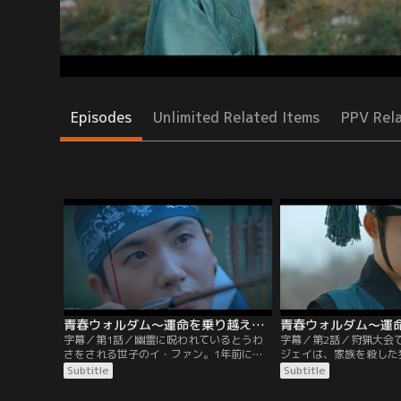
Episodes
Unlimited Related Items
PPV Rel
青春ウォルダム～運命を乗り越えて～ 第01話／字幕
字幕／第1話／幽霊に呪われているとうわ
字幕／第2話／狩猟大会
さをされる世子のイ・ファン。1年前に呪
ジェイは、家族を殺した
いのとおり右肩を矢で射られてから右腕が
いと訴える。祝詞を書く
Subtitle
Subtitle
使えないのではないかという疑いの目が向
れて動揺するファン。フ
けられ、世子にふさわしくないとの議論が
送った密書を読んだと言