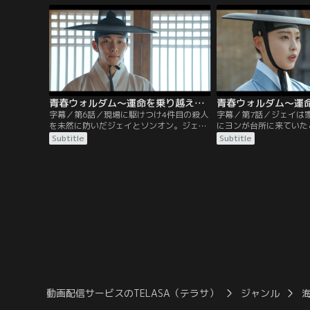
持ち上がる。そんな中、ファンの師匠であ
ァンは密書を送っていな
る開城府尹のミン・ホスン一家が毒殺され
詞の仕掛けを明かしたジ
る。ホスンの娘であるミン・ジェイは家族
いにおびえるファンに、
を殺した容疑者として追われる身に。
存在しないと言い放つ。
青春ウォルダム～運命を乗り越えて～ 第06話／字幕
字幕／第6話／現場に駆けつけ4件目の殺人
字幕／第7話／ジェイは
を未然に防いだジェイとソンオン。ジェイ
にヨンが台所に来ていた
がけがを負いながらも捕まえた連続殺人の
そのことを伝えようとフ
Subtitle
Subtitle
犯人は星宿庁の国巫だった。ファンの信頼
が、ヨンの遺書を読んだ
を得たことを知ったジェイは家族の殺害事
ことが信じられなくなり
件について話すが、その日の記憶が曖昧な
る。追い出されて行き場
ため忘れていることを必ず思い出すとファ
萬研堂に身を寄せること
ンに約束する。そして証拠を捜すため国巫
ェイのパク士人が現れる
の家を訪れたジェイはソンオンと出くわ
なれない。
す。
動画配信サービスのTELASA（テラサ）
ジャンル