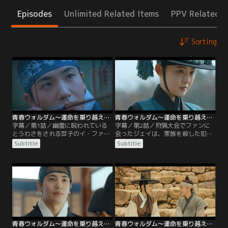
Episodes
Unlimited Related Items
PPV Related I
Sorting
青春ウォルダム～運命を乗り越えて～ 第01話／字幕
青春ウォルダム～運命を乗り越えて～ 第02話／字幕
字幕／第1話／幽霊に呪われている
字幕／第2話／狩猟大会でファンに
とうわさをされる世子のイ・ファ
会ったジェイは、家族を殺した犯人
ン。1年前に呪いのとおり右肩を矢
は自分ではないと訴える。祝詞を書
Subtitle
Subtitle
で射られてから右腕が使えないので
く手から突然血が流れて動揺するフ
はないかという疑いの目が向けら
ァン。ファンが開城府尹に送った密
れ、世子にふさわしくないとの議論
書を読んだと言うジェイだが、ファ
が持ち上がる。そんな中、ファンの
ンは密書を送っていなかった。そし
師匠である開城府尹のミン・ホスン
て祝詞の仕掛けを明かしたジェイ
一家が毒殺される。ホスンの娘であ
は、幽霊の呪いにおびえるファン
るミン・ジェイは家族を殺した容疑
に、この世に幽霊など存在しないと
者として追われる身に。
言い放つ。
青春ウォルダム～運命を乗り越えて～ 第03話／字幕
青春ウォルダム～運命を乗り越えて～ 第04話／字幕