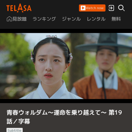
Watch now
見放題
ランキング
ジャンル
レンタル
無料
は
青春ウォルダム～運命を乗り越えて～ 第19
話／字幕
Subtitle