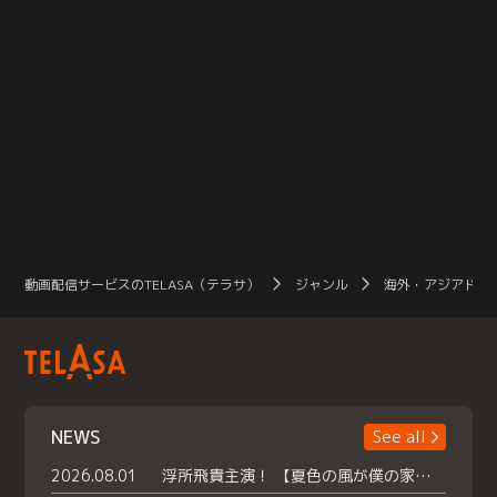
動画配信サービスのTELASA（テラサ）
ジャンル
海外・アジアドラ
NEWS
See all
2026.08.01
浮所飛貴主演！ 【夏色の風が僕の家にやってきた】 本日よりテラサで独占配信スタート！