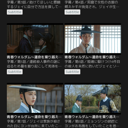
字幕／第3話／助けてほしいと懇願
字幕／第4話／洞窟で女性の衣服の
するジェイに自分で方法を探して東
燃えかすが発見され、ジェイが生き
宮殿に来るよう命じたファン。ジェ
ていることに望みをかけるソンオ
Subtitle
Subtitle
イは内官にふんして東宮殿に現れ
ン。キム・ミョンジンは婚姻の贈り
る。一方、狩猟大会の祝詞を汚した
物を届けて殺された使いの死因を調
容疑者として追われるオ・マンシク
べるよう依頼される。ミョンジンの
が一家で逃げていたことが発覚。マ
弟子となったガラムは死体を運んで
ンシクが売った物の中に父親が持っ
きたジェイと再会。使いの殺害に使
ている方位磁針を発見し動揺するハ
われた毒はファンが射られた矢に付
ン・ソンオン。
いていた毒と同じ物だと判明する。
青春ウォルダム～運命を乗り越えて～ 第05話／字幕
青春ウォルダム～運命を乗り越えて～ 第06話／字幕
字幕／第5話／連続殺人事件の謎に
字幕／第6話／現場に駆けつけ4件目
迫るため墓を掘り起こして死体を調
の殺人を未然に防いだジェイとソン
べることにしたジェイ。ミョンジン
オン。ジェイがけがを負いながらも
Subtitle
Subtitle
とガラム、パク士人と共に掘り起こ
捕まえた連続殺人の犯人は星宿庁の
した死体には予想どおり文字が刻ま
国巫だった。ファンの信頼を得たこ
れていた。一方、ソンオンはオ・マ
とを知ったジェイは家族の殺害事件
ンシクが売った物の中に方位磁針が
について話すが、その日の記憶が曖
あったことをファンに改めて報告す
昧なため忘れていることを必ず思い
る。最初に受けた報告が虚偽であっ
出すとファンに約束する。そして証
たことを知ったファンはソンオンに
拠を捜すため国巫の家を訪れたジェ
疑念を抱く。
イはソンオンと出くわす。
青春ウォルダム～運命を乗り越えて～ 第07話／字幕
青春ウォルダム～運命を乗り越えて～ 第08話／字幕
字幕／第7話／ジェイは家族が殺さ
字幕／第8話／ミョンジンの師匠に
れた日にヨンが台所に来ていたこと
ヨンがお布施をしていたことを思い