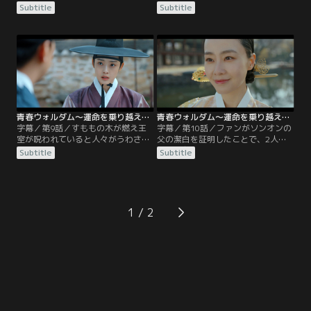
を思い出す。そのことを伝えようと
出したガラム。話を聞こうとミョン
Subtitle
Subtitle
ファンの所へ向かうが、ヨンの遺書
ジンの師匠を追うが姿が見えなくな
を読んだファンはジェイのことが信
っていた。ジェイとミョンジンは国
じられなくなり東宮殿から追放す
巫の家にあったボタンの花のお香に
る。追い出されて行き場を失ったジ
ついて調べる。一方、国巫は四方案
ェイは萬研堂に身を寄せることにな
事件の最後の文字を明かし王の目前
る。そこにジェイのパク士人が現れ
でマムシにかまれ絶命する。
るがなかなか素直になれない。
青春ウォルダム～運命を乗り越えて～ 第09話／字幕
青春ウォルダム～運命を乗り越えて～ 第10話／字幕
字幕／第9話／すももの木が燃え王
字幕／第10話／ファンがソンオンの
室が呪われていると人々がうわさを
父の潔白を証明したことで、2人は
する中、ジェイはすももの木を燃や
改めて友であることを確認し合う。
Subtitle
Subtitle
したのは幽霊ではなく人であると主
10年前に碧川で何が起きたのかを調
張する。国巫が呪いの言葉を口にし
べるためにファンは承政院日記を読
て絶命する姿を見たミョンアン大君
む。碧川の盗賊の残党がいるのであ
は恐怖のあまり寝込んでしまう。ジ
れば、討伐した右議政のチョ・ウォ
ェイはすももの木を燃やすのに必要
ンボに責任があると主張する左議政
1
な材料を入手した者の名前が書かれ
のハン・ジュンオン。
た帳簿を手に入れるが、いつの間に
かすり替えられてしまう。