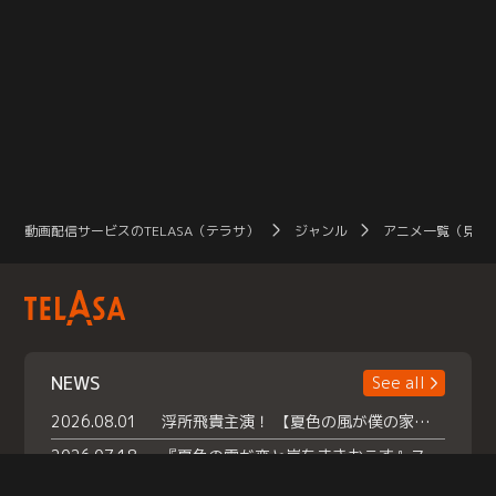
動画配信サービスのTELASA（テラサ）
ジャンル
アニメ一覧（見放
NEWS
See all
2026.08.01
浮所飛貴主演！ 【夏色の風が僕の家にやってきた】 本日よりテラサで独占配信スタート！
2026.07.18
『夏色の雲が恋と嵐をまきおこす』スペシャルメイキング 【Part1】2026年７月18日（土）23時30分～配信スタート！話題のシーンの裏側を大公開！豪華キャスト大集合！ 『武宮家 真夏の家族会議』開催！
2026.07.15
救命医・遥（今田）の《心揺さぶる過去》や、 麻酔科医・権野（船越英一郎）の《謎多きプライベート》など… 《知られざるエピソード》を独占配信！