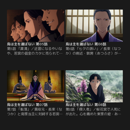
いった。側仕えとして朝廷に出入り
若宮の廃太子を目論んでいた。御前
するうちに、雪哉は、若宮が“真
会議に乗り込んだ若宮は、その場に
（まこと）の金烏（きんう）”と呼
いた父・今上陛下を玉座から引きず
ばれていること、若宮に皇太子の座
り下ろし、異母兄・長束（なつか）
を奪われた異母兄・長束（なつか）
に対して屈辱的な仕打ちを行う。身
との因縁、そして長束を信奉する勢
の危険を省みない若宮を心配する雪
力・長束派にまつわる黒い噂を耳に
哉だが、当人はまったく意に介さ
する。
ず…。
烏は主を選ばない 第05話
烏は主を選ばない 第06話
第5話 「粛清」／近習になるやいな
第6話 「七夕の誘い」／長束（なつ
や、若宮の借金のカタに売られてし
か）の側近・敦房（あつふさ）が、
まった雪哉（ゆきや）。谷間の遊女
若宮のもとを訪ねてきた。「路近
宿であくせく働きながら、偶然、若
（ろこん）を筆頭とする過激な宮烏
宮の敵対勢力・長束（なつか）派の
から長束を守ってほしい」と懇願す
恐ろしい会合を目にしてしまう。会
る敦房に、若宮はある依頼をする。
合の場には、雪哉が若宮の側仕えに
桜花宮（おうかぐう）では、内親
なるきっかけを作った、ある宮烏の
王・藤波の勧めで、東家の姫・あせ
姿があった。一方、桜花宮（おうか
びが琴を演奏することになった。そ
ぐう）では、若宮を迎える「七夕の
の腕前に、あせびを田舎者と侮って
儀式」の準備が進んでいた。
いた女たちは圧倒される。
烏は主を選ばない 第07話
烏は主を選ばない 第08話
第7話 「転落」／異母兄・長束（な
第8話 「侵入者」／桜花宮で人死に
つか）と南家当主に対峙する若宮。
が出た。心を痛めた東家の姫・あせ
危険を顧みず敵の懐に乗り込む若宮
びは、報告に来た澄尾（すみお）に
のことを、雪哉は案じる。七夕の宴
追いすがる。北家の白珠（しらた
のあと、南家の姫・浜木綿（はまゆ
ま）は、あせびに言いがかりをつけ