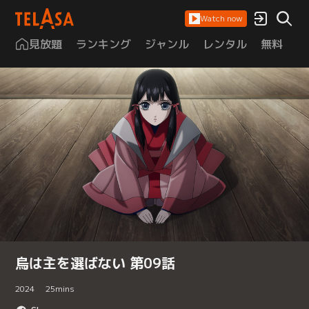
Watch now
見放題
ランキング
ジャンル
レンタル
無料
は
烏は主を選ばない 第09話
2024
25
mins