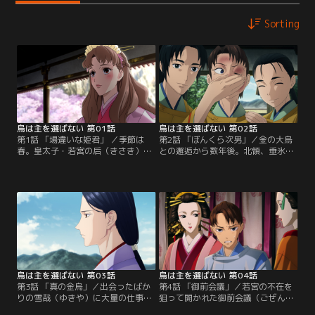
Sorting
烏は主を選ばない 第01話
烏は主を選ばない 第02話
第1話 「場違いな姫君」 ／季節は
第2話 「ぼんくら次男」／金の大烏
春。皇太子・若宮の后（きさき）を
との邂逅から数年後。北領、垂氷
選ぶ「登殿（とうでん）の儀」が始
（たるひ）の少年・雪哉（ゆきや）
まった。南家の姫・浜木綿（はまゆ
は13歳になっていた。北家の宴の席
う）、西家の姫・真赭の薄（ますほ
で騒動を起こした雪哉は、なぜか宗
のすすき）、北家の姫・白珠（しら
家の長束（なつか）の目にとまり、
たま）、そして病の姉に代わり急き
次期“金烏（きんう）”たる若宮の側
ょ登殿した東家の姫・あせび。山内
仕えに指名されてしまう。側仕えの
の統治者・次期“金烏（きんう）”た
期限は一年間。その間、北家の姫・
る若宮の妻に選ばれるのは、四人の
白珠（しらたま）が…。
うちただ一人だけ。
烏は主を選ばない 第03話
烏は主を選ばない 第04話
第3話 「真の金烏」／出会ったばか
第4話 「御前会議」／若宮の不在を
りの雪哉（ゆきや）に大量の仕事を
狙って開かれた御前会議（ごぜんか
言いつけ、若宮は嵐のように去って
いぎ）。そこでは四家の当主たちが