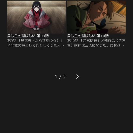
う）と取引を交わした北家の白珠
責めたてるが、南家の浜木綿がその
（しらたま）。彼女はあせびを文泥
場を収めた。一方、若宮の頼みで、
棒だと断じ、池に突き落とす。それ
庭師の一巳（かずみ）を桜花宮を見
を見た西家の真赭の薄（ますほのす
下ろす崖へと案内した雪哉。そこか
すき）はあせびを助け出し、あせび
ら見えたのは、生気を失った白珠の
の母・浮雲の君に…。
姿だった。
烏は主を選ばない 第09話
烏は主を選ばない 第10話
第9話 「烏太夫（からすだゆう）」
第10話 「若宮暗殺」／残る后（きさ
／北家の姫として何としてでも入内
き）候補は三人になった。あせび
する。幼いころから厳しい教育を受
は、最近めっきり姿を見せなくなっ
け、覚悟のもと登殿した白珠（しら
た内親王・藤波を心配する。嵐の
たま）。だが、目の前で愛する人を
日。長束（なつか）の側近・敦房
殺された彼女の心は限界を迎えてし
（あつふさ）が斬られた、という知
まう。白珠は、感情のおもむくまま
らせが若宮の元に届く。急ぎ花街に
浜木綿（はまゆう）の秘密を暴露す
向かう若宮、澄尾、そして雪哉。深
1
る。“金烏（きんう）”の座をめぐる
手を負った敦房は、息も絶え絶え
恐ろしい企てに…。
に“本当の黒幕”の名を告げようとす
るが……。