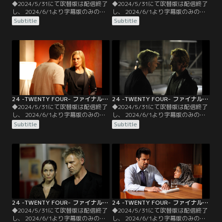
◆2024/5/31にて吹替版は配信終了
◆2024/5/31にて吹替版は配信終了
し、 2024/6/1より字幕版のみの配
し、 2024/6/1より字幕版のみの配
信となります。予めご了承くださ
信となります。予めご了承くださ
Subtitle
Subtitle
い。◆字幕／第03話 6：00 P.M.-7：
い。◆字幕／第04話 7：00 P.M.-8：
00 P.M.／暗殺者が向かった家を突き
00 P.M.／暗殺者の特徴的なタトゥー
止めたジャックは、そこで殺害され
から、彼がロシアマフィアの一員で
た警官と妻の遺体を発見する。だが
ある事が判明する。CTUは以前ロシ
隣人の通報を聞いてやって来た警官
アマフィアに潜入していた捜査官を
に殺人犯と間違えられ、不正に拘束
情報通として呼び寄せるが…。
されてしまう。
24 -TWENTY FOUR- ファイナル・シーズン 第05話／字幕
24 -TWENTY FOUR- ファイナル・シーズン 第06話／字幕
◆2024/5/31にて吹替版は配信終了
◆2024/5/31にて吹替版は配信終了
し、 2024/6/1より字幕版のみの配
し、 2024/6/1より字幕版のみの配
信となります。予めご了承くださ
信となります。予めご了承くださ
Subtitle
Subtitle
い。◆字幕／第05話 8：00 P.M.-9：
い。◆字幕／第06話 9：00
00 P.M.／弟ファラドや和平反対派た
P.M.-10：00 P.M.／ハッサン大統領
ちが政府転覆と核兵器開発の再開を
の非人道的な一斉検挙に、各国の代
目論んでいる事を知ったハッサン大
表団は彼のやり方に難色を示し始め
統領は、野党支持者の一斉検挙を開
ていた。和平協定の調印に暗雲が立
始する。一方、ルネは潜入捜査の第
ちこめるのを感じたテイラー大統領
1歩として…。
は収拾をつけようとするが…。
24 -TWENTY FOUR- ファイナル・シーズン 第07話／字幕
24 -TWENTY FOUR- ファイナル・シーズン 第08話／字幕
◆2024/5/31にて吹替版は配信終了
◆2024/5/31にて吹替版は配信終了
し、 2024/6/1より字幕版のみの配
し、 2024/6/1より字幕版のみの配