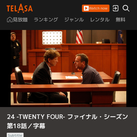
Watch now
見放題
ランキング
ジャンル
レンタル
無料
は
24 -TWENTY FOUR- ファイナル・シーズン
第18話／字幕
Subtitle