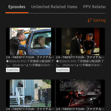
Episodes
Unlimited Related Items
PPV Related I
Sorting
24 -TWENTY FOUR- ファイナル・シーズン 第01話／字幕
24 -TWENTY FOUR- ファイナル・シーズン 第02話／字幕
◆2024/5/31にて吹替版は配信終了
◆2024/5/31にて吹替版は配信終了
し、 2024/6/1より字幕版のみの配
し、 2024/6/1より字幕版のみの配
信となります。予めご了承くださ
信となります。予めご了承くださ
Subtitle
Subtitle
い。◆字幕／第01話 4：00 P.M.-5：
い。◆字幕／第02話 5：00 P.M.-6：
00 P.M.／午後4時、ニューヨーク。
00 P.M.／「内通者がハッサン大統領
歴史的な瞬間を目前に国連本部は厳
の近くにいる」ビクターのダイイン
戒態勢が敷かれていた。カミスタン
グメッセージを信用し捜査を始めた
のハッサン大統領が核兵器開発の中
CTUは、国連のサーバーに違法アク
止を含む和平協定に調印する事とな
セスした者を突き止める。
っていたのだ。
24 -TWENTY FOUR- ファイナル・シーズン 第03話／字幕
24 -TWENTY FOUR- ファイナル・シーズン 第04話／字幕