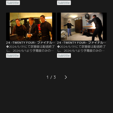
信となります。予めご了承くださ
信となります。予めご了承くださ
Subtitle
Subtitle
い。◆字幕／第07話 10：00
い。◆字幕／第08話 11：00
P.M.-11：00 P.M.／テイラー大統領
P.M.-12：00 A.M.／バザエフのアジ
の忠告を受けたハッサン大統領は、
トに連行されたジャックは巧みな嘘
表面上は弾圧の中止を約束するも、
で武器商人メイアー役を貫く。だが
陰でジャモの妻子を拘束するよう側
疑い深いバザエフはジャックを拷問
近のタリンに命令を下す。
し、誰に雇われたかを吐くまで燃料
棒の輸送を中止する事を決める。
24 -TWENTY FOUR- ファイナル・シーズン 第09話／字幕
24 -TWENTY FOUR- ファイナル・シーズン 第10話／字幕
◆2024/5/31にて吹替版は配信終了
◆2024/5/31にて吹替版は配信終了
し、 2024/6/1より字幕版のみの配
し、 2024/6/1より字幕版のみの配
信となります。予めご了承くださ
信となります。予めご了承くださ
Subtitle
Subtitle
い。◆字幕／第09話 12：00
い。◆字幕／第10話 1：00 A.M.-2：
A.M.-1：00 A.M.／核燃料棒がファラ
00 A.M.／倉庫へ到着したジャックは
ドらの手に渡ってしまった。CTUの
瀕死状態のファラドから工作員の正
失態を知った大統領補佐官ワイス
体を聞き出そうとするが、その前に
は、ルネに全責任を押しつけるよう
ファラドは死亡してしまう。
1
命令。一方CTUに追われている事を
察知したファラドの仲間は…。