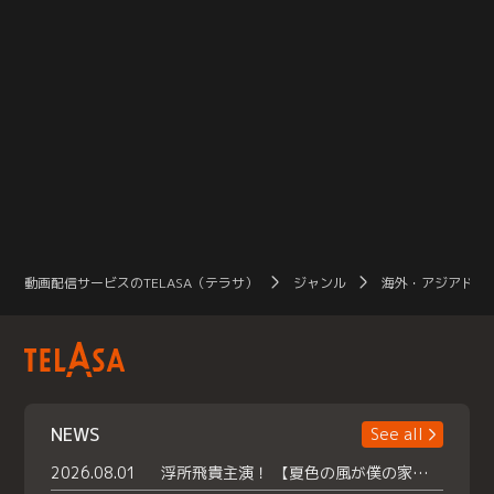
動画配信サービスのTELASA（テラサ）
ジャンル
海外・アジアドラ
NEWS
See all
2026.08.01
浮所飛貴主演！ 【夏色の風が僕の家にやってきた】 本日よりテラサで独占配信スタート！