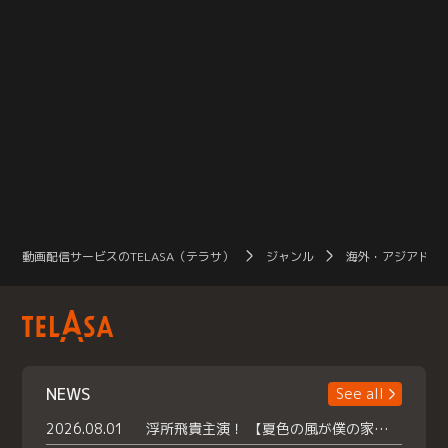
動画配信サービスのTELASA（テラサ）
ジャンル
海外・アジアドラ
NEWS
See all
2026.08.01
浮所飛貴主演！ 【夏色の風が僕の家にやってきた】 本日よりテラサで独占配信スタート！