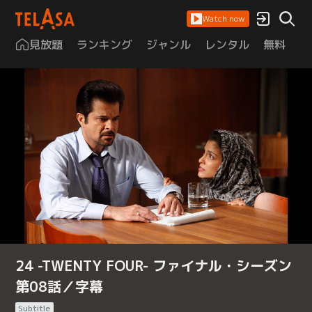
Watch now
見放題
ランキング
ジャンル
レンタル
無料
は
24 -TWENTY FOUR- ファイナル・シーズン
第08話／字幕
Subtitle