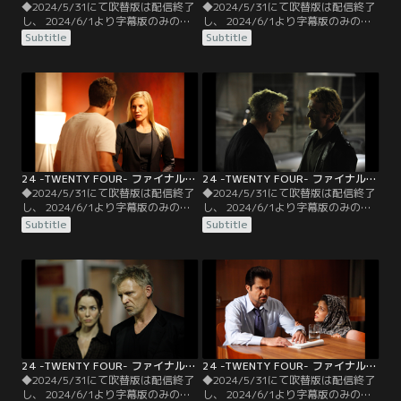
◆2024/5/31にて吹替版は配信終了
◆2024/5/31にて吹替版は配信終了
し、 2024/6/1より字幕版のみの配
し、 2024/6/1より字幕版のみの配
信となります。予めご了承くださ
信となります。予めご了承くださ
Subtitle
Subtitle
い。◆字幕／第03話 6：00 P.M.-7：
い。◆字幕／第04話 7：00 P.M.-8：
00 P.M.／暗殺者が向かった家を突き
00 P.M.／暗殺者の特徴的なタトゥー
止めたジャックは、そこで殺害され
から、彼がロシアマフィアの一員で
た警官と妻の遺体を発見する。だが
ある事が判明する。CTUは以前ロシ
隣人の通報を聞いてやって来た警官
アマフィアに潜入していた捜査官を
に殺人犯と間違えられ、不正に拘束
情報通として呼び寄せるが…。
されてしまう。
24 -TWENTY FOUR- ファイナル・シーズン 第05話／字幕
24 -TWENTY FOUR- ファイナル・シーズン 第06話／字幕
◆2024/5/31にて吹替版は配信終了
◆2024/5/31にて吹替版は配信終了
し、 2024/6/1より字幕版のみの配
し、 2024/6/1より字幕版のみの配
信となります。予めご了承くださ
信となります。予めご了承くださ
Subtitle
Subtitle
い。◆字幕／第05話 8：00 P.M.-9：
い。◆字幕／第06話 9：00
00 P.M.／弟ファラドや和平反対派た
P.M.-10：00 P.M.／ハッサン大統領
ちが政府転覆と核兵器開発の再開を
の非人道的な一斉検挙に、各国の代
目論んでいる事を知ったハッサン大
表団は彼のやり方に難色を示し始め
統領は、野党支持者の一斉検挙を開
ていた。和平協定の調印に暗雲が立
始する。一方、ルネは潜入捜査の第
ちこめるのを感じたテイラー大統領
1歩として…。
は収拾をつけようとするが…。
24 -TWENTY FOUR- ファイナル・シーズン 第07話／字幕
24 -TWENTY FOUR- ファイナル・シーズン 第08話／字幕
◆2024/5/31にて吹替版は配信終了
◆2024/5/31にて吹替版は配信終了
し、 2024/6/1より字幕版のみの配
し、 2024/6/1より字幕版のみの配