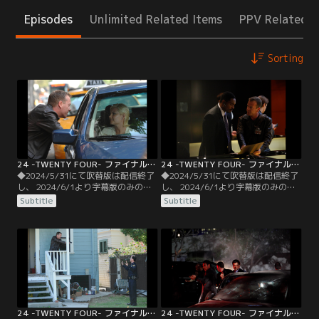
Episodes
Unlimited Related Items
PPV Related I
Sorting
24 -TWENTY FOUR- ファイナル・シーズン 第01話／字幕
24 -TWENTY FOUR- ファイナル・シーズン 第02話／字幕
◆2024/5/31にて吹替版は配信終了
◆2024/5/31にて吹替版は配信終了
し、 2024/6/1より字幕版のみの配
し、 2024/6/1より字幕版のみの配
信となります。予めご了承くださ
信となります。予めご了承くださ
Subtitle
Subtitle
い。◆字幕／第01話 4：00 P.M.-5：
い。◆字幕／第02話 5：00 P.M.-6：
00 P.M.／午後4時、ニューヨーク。
00 P.M.／「内通者がハッサン大統領
歴史的な瞬間を目前に国連本部は厳
の近くにいる」ビクターのダイイン
戒態勢が敷かれていた。カミスタン
グメッセージを信用し捜査を始めた
のハッサン大統領が核兵器開発の中
CTUは、国連のサーバーに違法アク
止を含む和平協定に調印する事とな
セスした者を突き止める。
っていたのだ。
24 -TWENTY FOUR- ファイナル・シーズン 第03話／字幕
24 -TWENTY FOUR- ファイナル・シーズン 第04話／字幕