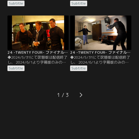
信となります。予めご了承くださ
信となります。予めご了承くださ
Subtitle
Subtitle
い。◆字幕／第07話 10：00
い。◆字幕／第08話 11：00
P.M.-11：00 P.M.／テイラー大統領
P.M.-12：00 A.M.／バザエフのアジ
の忠告を受けたハッサン大統領は、
トに連行されたジャックは巧みな嘘
表面上は弾圧の中止を約束するも、
で武器商人メイアー役を貫く。だが
陰でジャモの妻子を拘束するよう側
疑い深いバザエフはジャックを拷問
近のタリンに命令を下す。
し、誰に雇われたかを吐くまで燃料
棒の輸送を中止する事を決める。
24 -TWENTY FOUR- ファイナル・シーズン 第09話／字幕
24 -TWENTY FOUR- ファイナル・シーズン 第10話／字幕
◆2024/5/31にて吹替版は配信終了
◆2024/5/31にて吹替版は配信終了
し、 2024/6/1より字幕版のみの配
し、 2024/6/1より字幕版のみの配
信となります。予めご了承くださ
信となります。予めご了承くださ
Subtitle
Subtitle
い。◆字幕／第09話 12：00
い。◆字幕／第10話 1：00 A.M.-2：
A.M.-1：00 A.M.／核燃料棒がファラ
00 A.M.／倉庫へ到着したジャックは
ドらの手に渡ってしまった。CTUの
瀕死状態のファラドから工作員の正
失態を知った大統領補佐官ワイス
体を聞き出そうとするが、その前に
は、ルネに全責任を押しつけるよう
ファラドは死亡してしまう。
1
命令。一方CTUに追われている事を
察知したファラドの仲間は…。