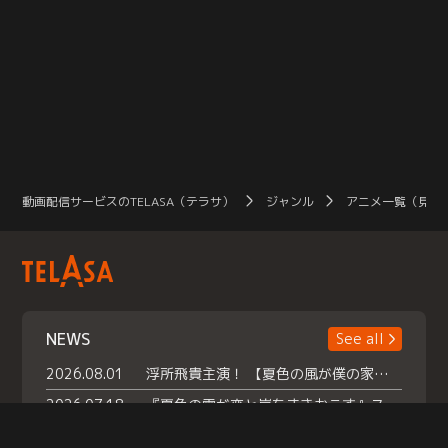
動画配信サービスのTELASA（テラサ）
ジャンル
アニメ一覧（見放
NEWS
See all
2026.08.01
浮所飛貴主演！ 【夏色の風が僕の家にやってきた】 本日よりテラサで独占配信スタート！
2026.07.18
『夏色の雲が恋と嵐をまきおこす』スペシャルメイキング 【Part1】2026年７月18日（土）23時30分～配信スタート！話題のシーンの裏側を大公開！豪華キャスト大集合！ 『武宮家 真夏の家族会議』開催！
2026.07.15
救命医・遥（今田）の《心揺さぶる過去》や、 麻酔科医・権野（船越英一郎）の《謎多きプライベート》など… 《知られざるエピソード》を独占配信！