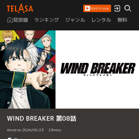
Watch now
見放題
ランキング
ジャンル
レンタル
無料
は
WIND BREAKER 第08話
Aired on 2024/05/23
23
mins