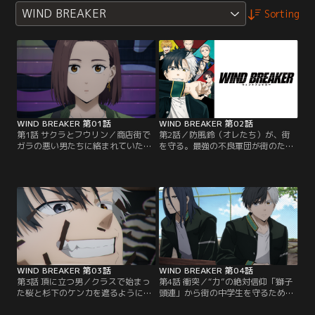
WIND BREAKER
Sorting
WIND BREAKER 第01話
WIND BREAKER 第02話
第1話 サクラとフウリン／商店街で
第2話／防風鈴（オレたち）が、街
ガラの悪い男たちに絡まれていた、
を守る。最強の不良軍団が街のため
ことはを助けた孤独な不良高校生・
に闘う、喧嘩英雄伝！超不良校とし
桜遥。桜は風鈴に来た目的をことは
て名高い風鈴高校。その「てっぺ
に語るが、“現在の風鈴”を目の当た
ん」を獲るため、街の“外”からやっ
りにし…。
てきた桜遥。しかし、現在は“防風
鈴”という街を守る集団となってい
て--！？
WIND BREAKER 第03話
WIND BREAKER 第04話
第3話 頂に立つ男／クラスで始まっ
第4話 衝突／“力”の絶対信仰「獅子
た桜と杉下のケンカを遮るように、
頭連」から街の中学生を守るために
凄まじい大声が校内中に響き渡る。
衝突を起こした桜。副頭取の十亀条