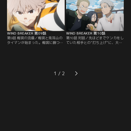
てきた桜遥。しかし、現在は“防風
てきた桜遥。しかし、現在は“防風
鈴”という街を守る集団となってい
鈴”という街を守る集団となってい
て--！？
て--！？
WIND BREAKER 第09話
WIND BREAKER 第10話
第9話 梅宮の流儀／梅宮と兎耳山の
第10話 対話／先ほどまでケンカをし
タイマンが始まった。梅宮に勝つこ
ていた相手との“打ち上げ”に、大混
とで、誰よりも“楽しく”なれると信
乱の桜だったが、一連の出来事を通
じていた兎耳山は、梅宮に間髪入れ
して、桜の中では少しずつ“てっぺ
ず攻撃するが、ダメージを与えられ
ん”のあり方が変わり始めていて--。
ず…。
1