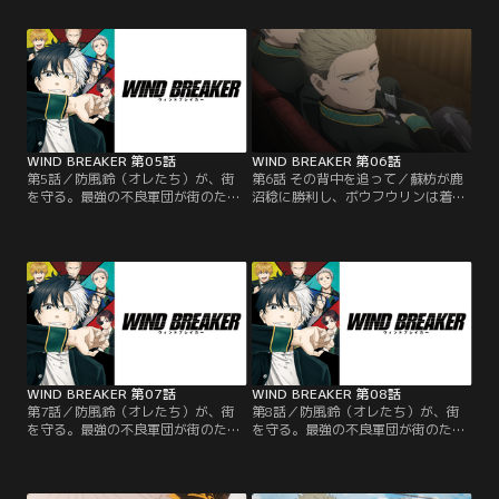
一瞬で学校中の空気を変えたの
から宣戦布告を受けたことを梅宮に
は、“ボウフウリン”総代の梅宮一だ
伝えに行くと、頭を撫でられ…。
った。
WIND BREAKER 第05話
WIND BREAKER 第06話
第5話／防風鈴（オレたち）が、街
第6話 その背中を追って／蘇枋が鹿
を守る。最強の不良軍団が街のため
沼稔に勝利し、ボウフウリンは着実
に闘う、喧嘩英雄伝！超不良校とし
に勝利を重ねていた。続く3戦目
て名高い風鈴高校。その「てっぺ
は、ボウフウリン四天王・柊VS佐狐
ん」を獲るため、街の“外”からやっ
浩太。何やら二人には因縁がある様
てきた桜遥。しかし、現在は“防風
子で…。
鈴”という街を守る集団となってい
て--！？
WIND BREAKER 第07話
WIND BREAKER 第08話
第7話／防風鈴（オレたち）が、街
第8話／防風鈴（オレたち）が、街
を守る。最強の不良軍団が街のため
を守る。最強の不良軍団が街のため
に闘う、喧嘩英雄伝！超不良校とし
に闘う、喧嘩英雄伝！超不良校とし
て名高い風鈴高校。その「てっぺ
て名高い風鈴高校。その「てっぺ
ん」を獲るため、街の“外”からやっ
ん」を獲るため、街の“外”からやっ