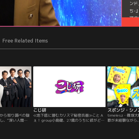
ンド
ち-
瀬央
信限
Free Related Items
）
こじ研
スポンジ・シノ
から取り調べの録
≪地下底に潜むカリスマ秘密兵器≫こと A
timelesz・篠
し、“深い人間
ぇ！ group小島健、27歳のうちに彼がどう
歌が未経験ながら
取り調べで“被疑者
してもやっておかなければいけないことが
ィションを勝ち抜
きたキントリ。です
あるという…そして、トンツカタン森本＆
してさらなる飛躍
可視化は当たり前
真空ジェシカ・ガクが 研究助手として緊急
使える知識や技を