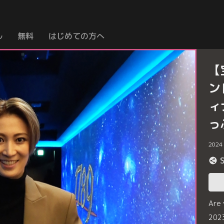
ル
無料
はじめての方へ
【
ン
ィ
っ
2024
Are
20