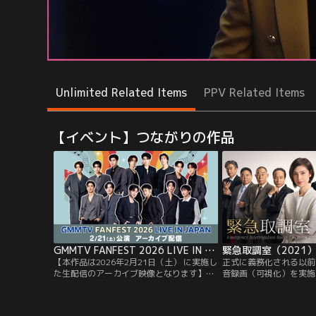
Unlimited Related Items
PPV Related Items
【イベント】つながりの作品
GMMTV FANFEST 2026 LIVE IN JAPAN アーカイブ配信／特典映像付
緊急取調室（2021
【本作品は2026年2月21日（土） に実施し
正式に義務化される以前
た生配信のアーカイブ映像となります】＜
音録画（可視化）を実施
冒頭に本番前のインタビューを含む特典映
力”を基盤にした泥臭い
像も！＞タイの大人気俳優総勢14人が大集
の動機解明”に貢献して
結！GMMTVの人気スターたちが一堂に揃
が、今や取り調べの完全