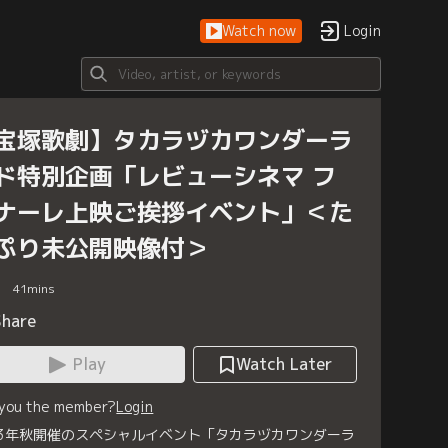
Watch now
Login
宝塚歌劇】タカラヅカワンダーラ
ド特別企画「レビューシネマ フ
ナーレ上映ご挨拶イベント」＜た
ぷり未公開映像付＞
41
mins
Share
Play
Watch Later
 you the member?
Login
23年秋開催のスペシャルイベント「タカラヅカワンダーラ