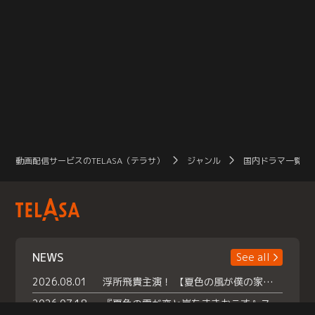
動画配信サービスのTELASA（テラサ）
ジャンル
国内ドラマ一覧（
NEWS
See all
2026.08.01
浮所飛貴主演！ 【夏色の風が僕の家にやってきた】 本日よりテラサで独占配信スタート！
2026.07.18
『夏色の雲が恋と嵐をまきおこす』スペシャルメイキング 【Part1】2026年７月18日（土）23時30分～配信スタート！話題のシーンの裏側を大公開！豪華キャスト大集合！ 『武宮家 真夏の家族会議』開催！