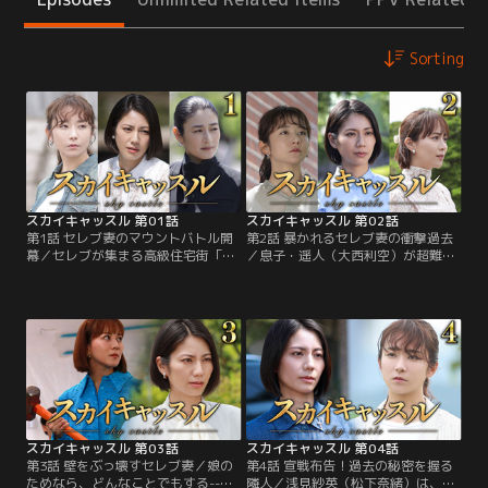
Sorting
スカイキャッスル 第01話
スカイキャッスル 第02話
第1話 セレブ妻のマウントバトル開
第2話 暴かれるセレブ妻の衝撃過去
幕／セレブが集まる高級住宅街「ス
／息子・遥人（大西利空）が超難関
カイキャッスル」。ここに暮らす冴
の帝都医大付属高校に合格し、“幸
島香織（戸田菜穂）の息子・遥人
せの絶頂”にいたはずの冴島香織
（大西利空）が、超難関の帝都医大
（戸田菜穂）が選んだ“自死”という
付属高校に合格した。受験を翌年に
選択--。高級住宅街「スカイキャッ
控えた我が子を同校に入れようと躍
スル」のセレブたちに動揺が走る
起になるスカイキャッスルのセレブ
中、浅見紗英（松下奈緒）は香織に
妻--浅見紗英（松下奈緒）、二階堂
貸したタブレットに格納されていた
杏子（比嘉愛未）、夏目美咲（高橋
遥人の日記を読み、言葉を失う。
メアリージュン）は……。
スカイキャッスル 第03話
スカイキャッスル 第04話
第3話 壁をぶっ壊すセレブ妻／娘の
第4話 宣戦布告！過去の秘密を握る
ためなら、どんなことでもする--。
隣人／浅見紗英（松下奈緒）は、長