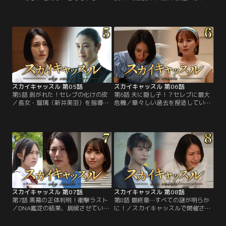
成績が学年3位に落ちて苛立つ長
女・瑠璃（新井美羽）の内申評価を
女・浅見瑠璃（新井美羽）のため、
上げるため、生徒会長選挙で当選さ
人一倍高いプライドをかなぐり捨て
せようと画策。その矢先、対立候補
て土下座！ 瑠璃が心酔する敏腕受験
となっている人望厚き優等生・山田
コーディネーター・九条彩香（小
未久（田牧そら）が秘密裏に同級生
雪）との再契約に、ようやくこぎつ
の提出課題を代行し、金を稼いでい
け安堵したセレブ妻・浅見紗英（松
ることを知る。
下奈緒）。
スカイキャッスル 第05話
スカイキャッスル 第06話
第5話 剥がれた！セレブの化けの皮
第6話 夫に隠し子！？セレブに最大
／長女・瑠璃（新井美羽）を指導す
危機／華々しい過去を捏造していた
る敏腕受験コーディネーター・九条
ことが露見し、完璧セレブから急転
彩香（小雪）から「いい刺激にな
落--スカイキャッスルで孤立してし
る」と言われ、浅見紗英（松下奈
まった浅見紗英（松下奈緒）。辛酸
緒）は、母を亡くして身寄りのない
をなめ尽くした過去の自分とは無縁
ライバル優等生・山田未久（田牧そ
の最高の環境と幸せを与えるため
ら）を居候させることに。
に、一心不乱で手塩にかけて育てて
きた長女・瑠璃（新井美羽）も…。
スカイキャッスル 第07話
スカイキャッスル 第08話
第7話 黒幕の正体判明！衝撃ラスト
第8話 最終章…すべての謎が明らか
／DNA鑑定の結果、居候させている
に！／スカイキャッスルで開催され
苦学生・山田未久（田牧そら）が、
た誕生会の最中、この日の主役・山
夫・英世（田辺誠一）の実娘だと知
田未久（田牧そら）が高所から落