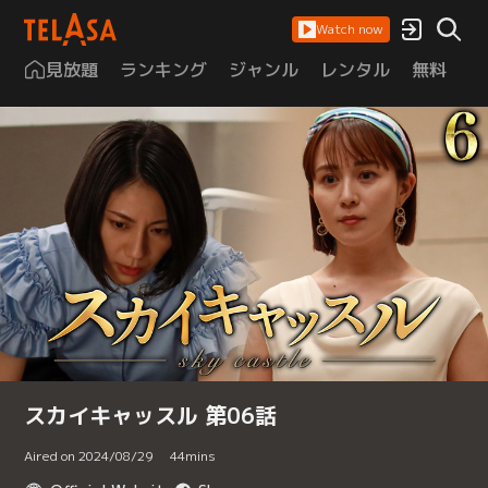
Watch now
見放題
ランキング
ジャンル
レンタル
無料
は
スカイキャッスル 第06話
Aired on 2024/08/29
44
mins