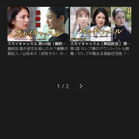
ってしまった浅見紗英（松下奈
下。意識不明の重体となり、帝都病
緒）。この日を境に、浅見家の状況
院に救急搬送された。宿直中だった
は悪化の一途をたどる。勝ち誇った
浅見紗英（松下奈緒）の夫・英世
かのように、家の中で好き勝手振る
（田辺誠一）は、よもや未久が自分
舞い始める未久。
の実娘だとはつゆ知らず、同じく一
刻を争う厚生労働大臣政務官の幼き
息子のオペを優先。
スカイキャッスル 第09話（最終話）
スカイキャッスル［解説放送］ 第01話
最終回 誰が彼女を殺したか？衝撃の
第1話 セレブ妻のマウントバトル開
真犯人／山田未久（田牧そら）の落
幕／セレブが集まる高級住宅街「ス
下死亡事件からしばらく時が経った
カイキャッスル」。ここに暮らす冴
ある日、浅見紗英（松下奈緒）の長
島香織（戸田菜穂）の息子・遥人
女・瑠璃（新井美羽）に疑惑の目を
（大西利空）が、超難関の帝都医大
向けていた警察の捜査が一転。突如
付属高校に合格した。受験を翌年に
として“目撃者”が出現し、あろうこ
控えた我が子を同校に入れようと躍
とか未久と仲の良かった南沢青葉
起になるスカイキャッスルのセレブ
1
（坂元愛登）が傷害致死容疑で逮捕
妻--浅見紗英（松下奈緒）、二階堂
された。
杏子（比嘉愛未）、夏目美咲（高橋
メアリージュン）は…。