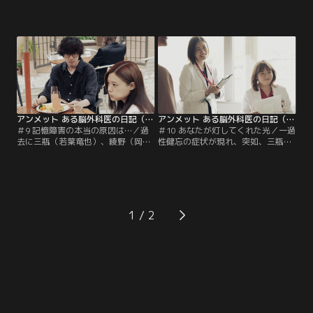
に前日のことを記憶できるようにな
だと知った麻衣（生田絵梨花）は、
ったミヤビ（杉咲花）。本人はもち
ある決意を固め綾野（岡山天音）と
ろん、医局のメンバーも嬉しくてた
の結婚をやめると言い出す。麻衣の
まらないが、三瓶（若葉竜也）だけ
真意が分からない綾野は、突然の婚
は表情が晴れない。そんななか、高
約解消に困惑する。息子の結婚のカ
美武志（小市慢太郎）の居酒屋を訪
ラクリを知った綾野の父・勲（飯田
れた一同は、料理の味がいつもより
基祐）は、綾野病院の経営再建のた
濃いことに気づく。検査をしてみる
めに過疎地医療を廃止することに猛
と脳に髄膜腫があり…。
反発。
アンメット ある脳外科医の日記（2024/06/10放送分）第09話
アンメット ある脳外科医の日記（2024/06/17放送分）第10話
＃9 記憶障害の本当の原因は…／過
＃10 あなたが灯してくれた光／一過
去に三瓶（若葉竜也）、綾野（岡山
性健忘の症状が現れ、突如、三瓶
天音）、麻衣（生田絵梨花）の4人
（若葉竜也）が誰だか分からなくな
で食事をしたことを思い出したミヤ
ってしまったミヤビ（杉咲花）。大
ビ（杉咲花）は、麻衣が三瓶との婚
迫（井浦新）は三瓶に手術はあまり
約について何か知っているのではな
にも危険だから絶対に手を出すなと
いかと考え、その記憶について麻衣
釘を刺す。数日後、柏木周作（加藤
に尋ねる。しかし、当時ミヤビと三
雅也）が丘陵セントラル病院に運ば
1
瓶が2人でよく行動していたことは
れてくる。最悪性の脳腫瘍を患う周
事実だが、婚約については詳しく知
作はもはや手の施しようがない状
らないと言い…。
態。