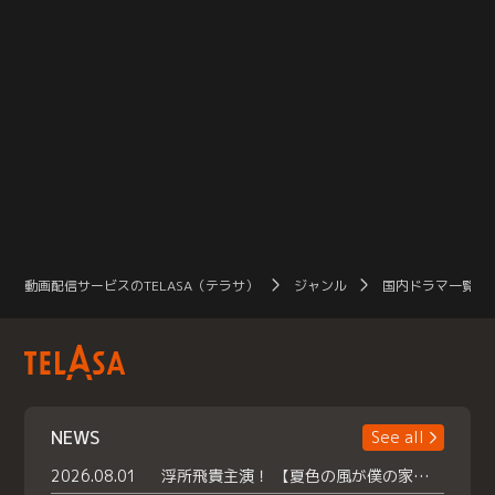
動画配信サービスのTELASA（テラサ）
ジャンル
国内ドラマ一覧（
NEWS
See all
2026.08.01
浮所飛貴主演！ 【夏色の風が僕の家にやってきた】 本日よりテラサで独占配信スタート！