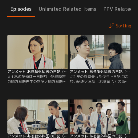
Episodes
Unlimited Related Items
PPV Related I
Sorting
アンメット ある脳外科医の日記（2024/04/15放送分）第01話
アンメット ある脳外科医の日記（2024/04/22放送分）第02話
＃1 私の記憶は一日限り…記憶障害
＃2 左の感覚失った少年…日記には
の脳外科医再生の物語／脳外科医の
ない秘密／三瓶（若葉竜也）の助手
川内ミヤビ（杉咲花）は、不慮の事
として、記憶障害のミヤビ（杉咲
故で過去2年間の記憶をすべて失い
花）が手術に参加したことは大きな
新しい記憶も1日限り。毎朝日記を
波紋を呼び、ミヤビの主治医である
読み記憶を覚え直すことから1日が
大迫（井浦新）は院長の藤堂（安井
始まる。現在は、脳神経外科の教
順平）に猛抗議。そんななか、サッ
授・大迫紘一（井浦新）の治療を受
カー強豪校でエースの鎌田亮介（島
けながら看護助手として働いてい
村龍乃介）が試合中に倒れ運ばれて
る。ある日、アメリカ帰りの脳外科
くる。
医・三瓶友治（若葉竜也）が着任。
アンメット ある脳外科医の日記（2024/04/29放送分）第03話
アンメット ある脳外科医の日記（2024/05/06放送分）第04話