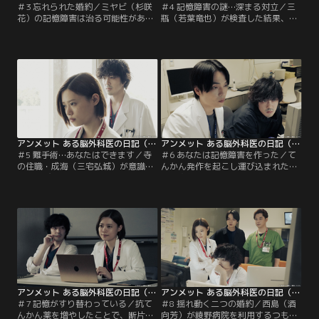
＃3 忘れられた婚約／ミヤビ（杉咲
＃4 記憶障害の謎…深まる対立／三
花）の記憶障害は治る可能性がある
瓶（若葉竜也）が検査した結果、ミ
と示唆したうえに、自分たちは婚約
ヤビ（杉咲花）の脳には重度の記憶
していたと驚きの過去を明かした三
障害が残るような損傷は見当たら
瓶（若葉竜也）。あまりに突然の告
ず、2人は困惑する。ミヤビから相
白に激しく動揺したミヤビは、その
談を受けた大迫（井浦新）は三瓶の
言葉を日記に残すかどうか迷う。さ
見立てが間違っていると指摘。さら
らに、星前（千葉雄大）から三瓶が
に、三瓶のことを「危険な医者」だ
持っていたというミヤビと三瓶のツ
と言い放つ。検査結果に納得できな
ーショット写真を見せられ、ますま
い三瓶は、ミヤビのカルテを確認し
す混乱する。
ようと大迫の元を訪ねるが…。
アンメット ある脳外科医の日記（2024/05/13放送分）第05話
アンメット ある脳外科医の日記（2024/05/20放送分）第06話
＃5 難手術…あなたはできます／寺
＃6 あなたは記憶障害を作った／て
の住職・成海（三宅弘城）が意識不
んかん発作を起こし運び込まれた山
明で運び込まれてくる。検査の結
本健太郎（鈴之助）。一度発作が起
果“もやもや病”が見つかり、ミヤビ
きると繰り返す可能性が高いため、
（杉咲花）は読経など寺のお勤めは
抗てんかん薬が処方されることに。
やめるよう宣告。それは事実上の引
一方で、発作を起こしたことがない
退勧告で、成海はその言葉を静かに
患者への予防投与は推奨されていな
受け止めるが…。成海の手術が行わ
い抗てんかん薬を、大迫（井浦新）
れることになり、三瓶（若葉竜也）
から処方されているというミヤビ
はミヤビを術者に指名するが、手術
（杉咲花）。それを聞いた三瓶（若
の難易度が高いため…。
葉竜也）は…。
アンメット ある脳外科医の日記（2024/05/27放送分）第07話
アンメット ある脳外科医の日記（2024/06/03放送分）第08話
＃7 記憶がすり替わっている／抗て
＃8 揺れ動く二つの婚約／西島（酒
んかん薬を増やしたことで、断片的
向芳）が綾野病院を利用するつもり